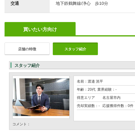
交通
地下鉄鶴舞線/浄心 歩10分
買いたい方向け
店舗の特徴
スタッフ紹介
スタッフ紹介
名前：渡邉 洸平
年齢：20代 業界経験：-
得意エリア
名古屋市内
売却実績数：- 応援獲得件数：0件
コメント：