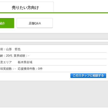
売りたい方向け
紹介
店舗Q&A
名前：山形 哲也
齢：20代 業界経験：-
得意エリア
栃木県全域
売却実績数：- 応援獲得件数：0件