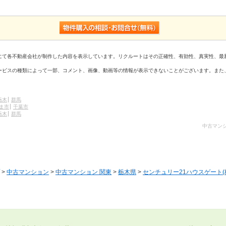
にて各不動産会社が制作した内容を表示しています。リクルートはその正確性、有効性、真実性、最
ービスの種類によって一部、コメント、画像、動画等の情報が表示できないことがございます。また
栃木
群馬
ま市
千葉市
栃木
群馬
中古マンシ
>
中古マンション
>
中古マンション 関東
>
栃木県
>
センチュリー21ハウスゲート(