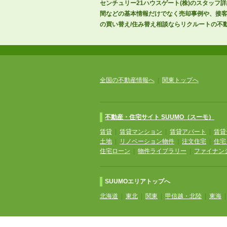
センチュリー21ハウスゲート(株)のスタッフ
間などの基本情報だけでなく売却事例や、接客
の買い替え/住み替え相談ならリクルートの不動
全国の不動産情報へ
|
関東トップへ
不動産・住宅サイト SUUMO（スーモ）
賃貸
|
賃貸マンション
|
賃貸アパート
|
賃貸
土地
|
リノベーション物件
|
注文住宅
|
住宅
住宅ローン
|
物件ライブラリー
|
ファイナン
SUUMOエリアトップへ
北海道
|
東北
|
関東
|
甲信越・北陸
|
東海