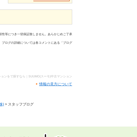
新性等につき一切保証致しません。あらかじめご了承
、ブログの詳細については各コメントにある「ブログ
ョンをで探すなら｜SUUMO(スーモ)中古マンション
情報の見方について
株)
> スタッフブログ