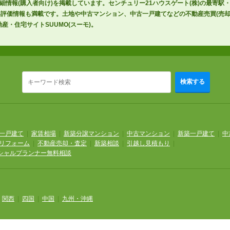
詳細情報(購入者向け)を掲載しています。センチュリー21ハウスゲート(株)の最寄駅
評価情報も満載です。土地や中古マンション、中古一戸建てなどの不動産売買(売却
産・住宅サイトSUUMO(スーモ)。
検索する
一戸建て
|
家賃相場
|
新築分譲マンション
|
中古マンション
|
新築一戸建て
|
中
リフォーム
|
不動産売却・査定
|
新築相談
|
引越し見積もり
|
シャルプランナー無料相談
|
関西
|
四国
|
中国
|
九州・沖縄