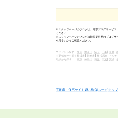
※スタッフページのブログは、外部ブログサービス
ください。
※スタッフページのブログは情報提供元のブログサ
を見る」からご確認ください。
エリアから探す
東京
神奈川
埼玉
千葉
茨城
主要都市から探す
横浜市
川崎市
相模原市
さいた
沿線から探す
東京
神奈川
埼玉
千葉
茨城
不動産・住宅サイト SUUMO(スーモ)トップ