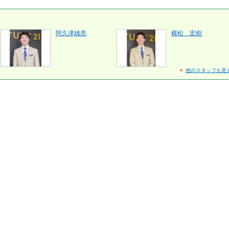
阿久津雄亮
横松 宏樹
他のスタッフも見