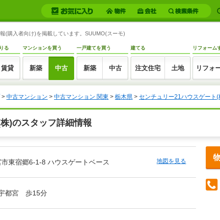
報(購入者向け)を掲載しています。SUUMO(スーモ)
りる
マンションを買う
一戸建てを買う
建てる
リフォーム
賃貸
新築
中古
新築
中古
注文住宅
土地
リフォ
>
中古マンション
>
中古マンション 関東
>
栃木県
>
センチュリー21ハウスゲート(
(株)のスタッフ詳細情報
地図を見る
市東宿郷6-1-8 ハウスゲートベース
/宇都宮 歩15分