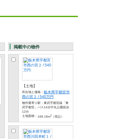
掲載中の物件
【土地】
栃木県宇都宮市
所在地と価格：
西の宮２ / 540万円
物件最寄り駅：
東武宇都宮線「東
武宇都宮」バス14分中丸公園前歩
12分
2
土地面積：
169.18m
（登記）