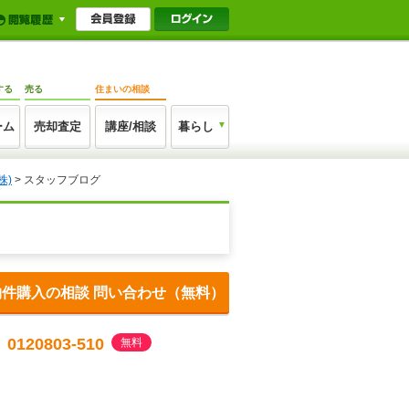
する
売る
住まいの相談
ーム
売却査定
講座/相談
暮らし
株)
> スタッフブログ
物件購入の相談 問い合わせ（無料）
0120803-510
無料