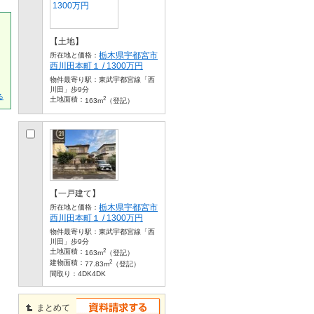
【土地】
栃木県宇都宮市
所在地と価格：
西川田本町１ / 1300万円
物件最寄り駅：
東武宇都宮線「西
川田」歩9分
る
2
土地面積：
163m
（登記）
【一戸建て】
栃木県宇都宮市
所在地と価格：
西川田本町１ / 1300万円
物件最寄り駅：
東武宇都宮線「西
川田」歩9分
2
土地面積：
163m
（登記）
2
建物面積：
77.83m
（登記）
間取り：
4DK4DK
まとめて