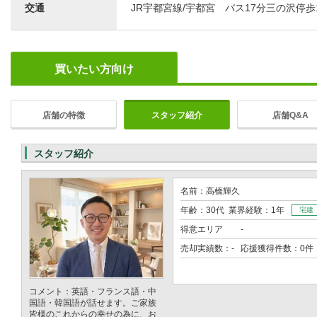
交通
JR宇都宮線/宇都宮 バス17分三の沢停歩
買いたい方向け
店舗の特徴
スタッフ紹介
店舗Q&A
スタッフ紹介
名前：高橋輝久
年齢：30代 業界経験：1年
宅建
得意エリア
-
売却実績数：- 応援獲得件数：0件
コメント：英語・フランス語・中
国語・韓国語が話せます。ご家族
皆様のこれからの幸せの為に、お