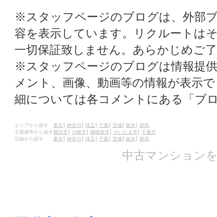
※スタッフページのブログは、外部
容を表示しています。リクルートはそ
一切保証致しません。あらかじめご
※スタッフページのブログは情報提
メント、画像、動画等の情報が表示
細については各コメントにある「ブ
エリアから探す
東京
神奈川
埼玉
千葉
茨城
栃木
群馬
主要都市から探す
横浜市
川崎市
相模原市
さいたま市
千葉市
沿線から探す
東京
神奈川
埼玉
千葉
茨城
栃木
群馬
中古マンションを