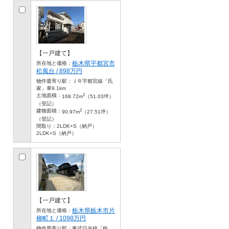
【一戸建て】
栃木県宇都宮市
所在地と価格：
松風台 / 898万円
物件最寄り駅：
ＪＲ宇都宮線「氏
家」車9.1km
2
土地面積：
168.72m
（51.03坪）
（登記）
2
建物面積：
90.97m
（27.51坪）
（登記）
間取り：
2LDK+S（納戸）
2LDK+S（納戸）
【一戸建て】
栃木県栃木市片
所在地と価格：
柳町１ / 1098万円
物件最寄り駅：
東武日光線「栃