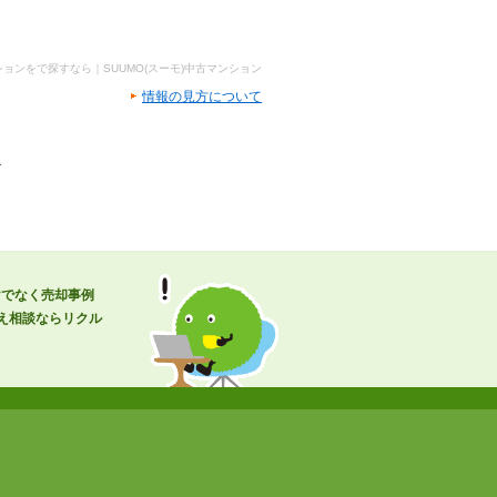
ョンをで探すなら｜SUUMO(スーモ)中古マンション
情報の見方について
グ
だけでなく売却事例
え相談ならリクル