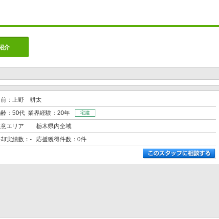
紹介
名前：上野 耕太
齢：50代 業界経験：20年
宅建
得意エリア
栃木県内全域
売却実績数：- 応援獲得件数：0件