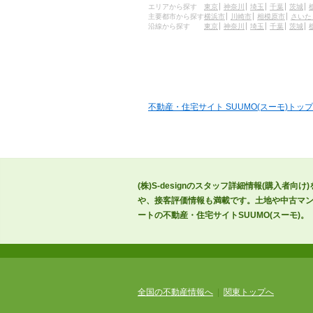
エリアから探す
東京
神奈川
埼玉
千葉
茨城
主要都市から探す
横浜市
川崎市
相模原市
さいた
沿線から探す
東京
神奈川
埼玉
千葉
茨城
不動産・住宅サイト SUUMO(スーモ)トップ
(株)S-designのスタッフ詳細情報(購入者
や、接客評価情報も満載です。土地や中古マン
ートの不動産・住宅サイトSUUMO(スーモ)。
全国の不動産情報へ
|
関東トップへ