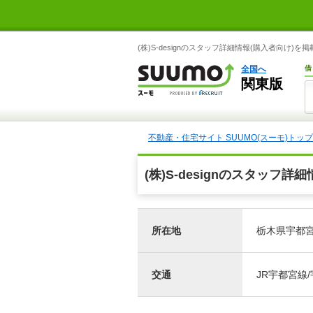
(株)S-designのスタッフ詳細情報(購入者向け)を
全国へ
借
関東版
不動産・住宅サイト SUUMO(スーモ)トップ
(株)S-designのスタッフ詳
所在地
栃木県宇都宮
交通
JR宇都宮線