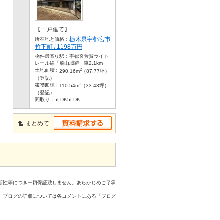
【一戸建て】
栃木県宇都宮市
所在地と価格：
竹下町 / 1198万円
物件最寄り駅：
宇都宮芳賀ライト
レール線「飛山城跡」車2.1km
2
土地面積：
290.16m
（87.77坪）
（登記）
2
建物面積：
110.54m
（33.43坪）
（登記）
間取り：
5LDK5LDK
まとめて
新性等につき一切保証致しません。あらかじめご了承
、ブログの詳細については各コメントにある「ブログ