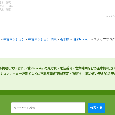
栃木
群馬
ま市
千葉市
栃木
群馬
中古マンシ
>
中古マンション
>
中古マンション 関東
>
栃木県
>
(株)S-design
> スタッフブロ
向け)を掲載しています。(株)S-designの最寄駅・電話番号・営業時間などの基本情報
ション、中古一戸建てなどの不動産売買(売却査定・買取)や、家の買い替え/住み替
検索する