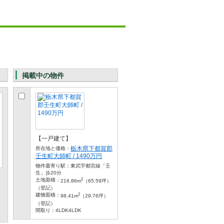
掲載中の物件
【一戸建て】
栃木県下都賀郡
所在地と価格：
壬生町大師町 / 1490万円
物件最寄り駅：
東武宇都宮線「壬
生」歩20分
2
土地面積：
216.86m
（65.59坪）
（登記）
2
建物面積：
98.41m
（29.76坪）
（登記）
間取り：
4LDK4LDK