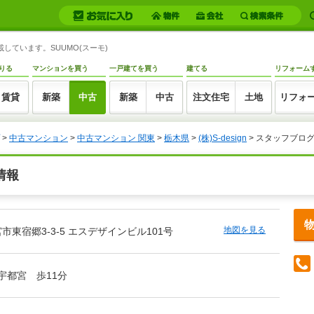
掲載しています。SUUMO(スーモ)
りる
マンションを買う
一戸建てを買う
建てる
リフォーム
賃貸
新築
中古
新築
中古
注文住宅
土地
リフォ
>
中古マンション
>
中古マンション 関東
>
栃木県
>
(株)S-design
> スタッフブロ
細情報
地図を見る
市東宿郷3-3-5 エスデザインビル101号
/宇都宮 歩11分