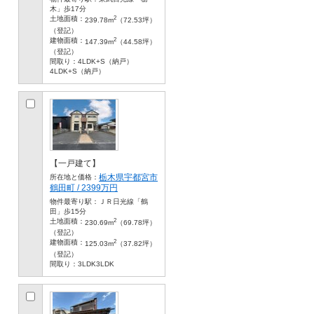
木」歩17分
2
土地面積：
239.78m
（72.53坪）
（登記）
2
建物面積：
147.39m
（44.58坪）
（登記）
間取り：
4LDK+S（納戸）
4LDK+S（納戸）
【一戸建て】
栃木県宇都宮市
所在地と価格：
鶴田町 / 2399万円
物件最寄り駅：
ＪＲ日光線「鶴
田」歩15分
2
土地面積：
230.69m
（69.78坪）
（登記）
2
建物面積：
125.03m
（37.82坪）
（登記）
間取り：
3LDK3LDK