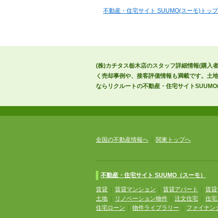
不動産・住宅サイト SUUMO(スーモ)トップ
(株)カチタス栃木店のスタッフ詳細情報(購入
く売却事例や、接客評価情報も満載です。土地
ならリクルートの不動産・住宅サイトSUUMO(
全国の不動産情報へ
|
関東トップへ
不動産・住宅サイト SUUMO（スーモ）
賃貸
|
賃貸マンション
|
賃貸アパート
|
賃貸
土地
|
リノベーション物件
|
注文住宅
|
住宅
住宅ローン
|
物件ライブラリー
|
ファイナン