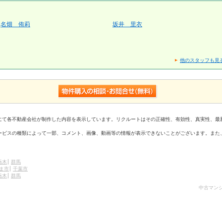
名畑 侑莉
坂井 里衣
他のスタッフも見
にて各不動産会社が制作した内容を表示しています。リクルートはその正確性、有効性、真実性、最
ービスの種類によって一部、コメント、画像、動画等の情報が表示できないことがございます。また
栃木
群馬
ま市
千葉市
栃木
群馬
中古マンシ