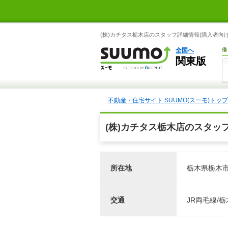
(株)カチタス栃木店のスタッフ詳細情報(購入者向け
全国へ
借
関東版
不動産・住宅サイト SUUMO(スーモ)トップ
(株)カチタス栃木店のスタッ
所在地
栃木県栃木市新
交通
JR両毛線/栃