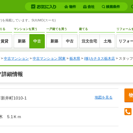
)を掲載しています。SUUMO(スーモ)
りる
マンションを買う
一戸建てを買う
建てる
リフォーム
賃貸
新築
中古
新築
中古
注文住宅
土地
リフォ
>
中古マンション
>
中古マンション 関東
>
栃木県
>
(株)カチタス栃木店
> スタッ
フ詳細情報
地図を見る
井町1010-1
木 5.1Ｋｍ