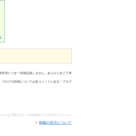
る
新性等につき一切保証致しません。あらかじめご了承
、ブログの詳細については各コメントにある「ブログ
ョンをで探すなら｜SUUMO(スーモ)中古マンション
情報の見方について