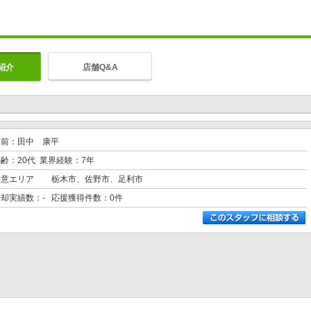
紹介
店舗Q&A
名前：田中 康平
齢：20代 業界経験：7年
得意エリア
栃木市、佐野市、足利市
売却実績数：- 応援獲得件数：0件