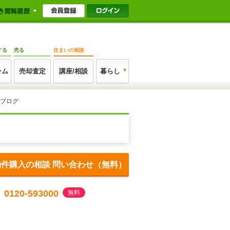
する
売る
住まいの相談
ーム
売却査定
講座/相談
暮らし
フブログ
物件購入の相談 問い合わせ（無料）
0120-593000
無料