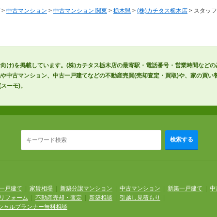
>
中古マンション
>
中古マンション 関東
>
栃木県
>
(株)カチタス栃木店
> スタッ
者向け)を掲載しています。(株)カチタス栃木店の最寄駅・電話番号・営業時間など
や中古マンション、中古一戸建てなどの不動産売買(売却査定・買取)や、家の買い替
スーモ)。
検索する
一戸建て
|
家賃相場
|
新築分譲マンション
|
中古マンション
|
新築一戸建て
|
中
リフォーム
|
不動産売却・査定
|
新築相談
|
引越し見積もり
|
シャルプランナー無料相談