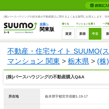
(株)パースハウジングの担当者が不動産購入に関するよくある疑問にお答えします。SUU
全国へ
借りる
マンションを買う
一戸
関東版
賃貸
新築
中古
不動産・住宅サイト SUUMO(
マンション 関東
>
栃木県
>
(
(株)パースハウジングの不動産購入Q&A
所在地
栃木県宇都宮市宿郷1-19-17