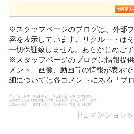
※スタッフページのブログは、外部
容を表示しています。リクルートはそ
一切保証致しません。あらかじめご
※スタッフページのブログは情報提
メント、画像、動画等の情報が表示
細については各コメントにある「ブ
エリアから探す
東京
神奈川
埼玉
千葉
茨城
栃木
群馬
主要都市から探す
横浜市
川崎市
相模原市
さいたま市
千葉市
沿線から探す
東京
神奈川
埼玉
千葉
茨城
栃木
群馬
中古マンションを