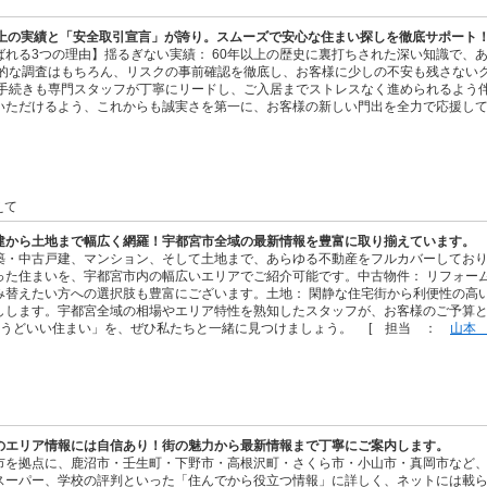
以上の実績と「安全取引宣言」が誇り。スムーズで安心な住まい探しを徹底サポート
ばれる3つの理由】揺るぎない実績： 60年以上の歴史に裏打ちされた深い知識で、
法的な調査はもちろん、リスクの事前確認を徹底し、お客様に少しの不安も残さない
な手続きも専門スタッフが丁寧にリードし、ご入居までストレスなく進められるよう
いただけるよう、これからも誠実さを第一に、お客様の新しい門出を全力で応援し
えて
建から土地まで幅広く網羅！宇都宮市全域の最新情報を豊富に取り揃えています。
築・中古戸建、マンション、そして土地まで、あらゆる不動産をフルカバーしてお
った住まいを、宇都宮市内の幅広いエリアでご紹介可能です。中古物件： リフォー
み替えたい方への選択肢も豊富にございます。土地： 閑静な住宅街から利便性の高
しします。宇都宮全域の相場やエリア特性を熟知したスタッフが、お客様のご予算
ょうどいい住まい」を、ぜひ私たちと一緒に見つけましょう。 [ 担当 ：
山本
のエリア情報には自信あり！街の魅力から最新情報まで丁寧にご案内します。
市を拠点に、鹿沼市・壬生町・下野市・高根沢町・さくら市・小山市・真岡市など
スーパー、学校の評判といった「住んでから役立つ情報」に詳しく、ネットには載