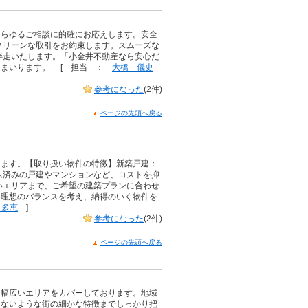
！
あらゆるご相談に的確にお応えします。安全
クリーンな取引をお約束します。スムーズな
伴走いたします。「小金井不動産なら安心だ
てまいります。 [ 担当 ：
大橋 儀史
参考になった
(2件)
ページの先頭へ戻る
ります。【取り扱い物件の特徴】新築戸建：
ム済みの戸建やマンションなど、コストを抑
いエリアまで、ご希望の建築プランに合わせ
と理想のバランスを考え、納得のいく物件を
 多恵
]
参考になった
(2件)
ページの先頭へ戻る
、幅広いエリアをカバーしております。地域
らないような街の細かな特徴までしっかり把