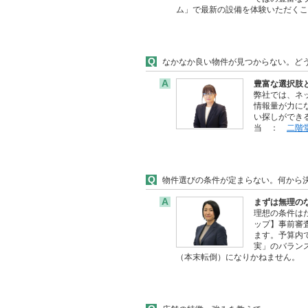
ム」で最新の設備を体験いただく
Q
なかなか良い物件が見つからない。ど
A
豊富な選択肢
弊社では、ネ
情報量が力に
い探しができ
当 ：
二階
Q
物件選びの条件が定まらない。何から
A
まずは無理の
理想の条件は
ップ】事前審
ます。予算内
実」のバラン
（本末転倒）になりかねません。