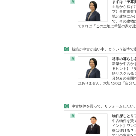
A
まずは「予算
土地から探す
プ】事前審査
地と建物にか
で、その建物
できれば「この土地に希望の家が
Q
新築か中古か迷い中。どういう基準で
A
将来の暮らし
新築か中古か
るヒント】「
繕リスクも低
分好みの空間
はありません。大切なのは「自分
Q
中古物件を買って、リフォームしたい
A
物件探しとリフ
中古物件を賢
イント】ワン
壁は抜ける？
ではの豊富な