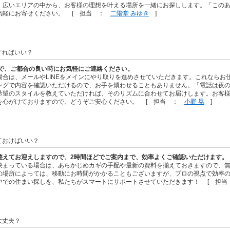
。広いエリアの中から、お客様の理想を叶える場所を一緒にお探しします。「この
気軽にお寄せください。 [ 担当 ：
二階堂 みゆき
]
すればいい？
NEで、ご都合の良い時にお気軽にご連絡ください。
場合は、メールやLINEをメインにやり取りを進めさせていただきます。これならお
ングで内容を確認いただけるので、お手を煩わせることもありません。「電話は夜の
希望のスタイルを教えていただければ、そのリズムに合わせてお届けします。お客
を心がけておりますので、どうぞご安心ください。 [ 担当 ：
小野 晃
]
ておけばいい？
整えてお迎えしますので、2時間ほどでご案内まで、効率よくご確認いただけます。
決まっている場合は、あらかじめカギの手配や最新の資料を揃えておきますので、
の場所によっては、移動にお時間がかかることもございますが、プロの視点で効率
中での住まい探しを、私たちがスマートにサポートさせていただきます！ [ 担
大丈夫？