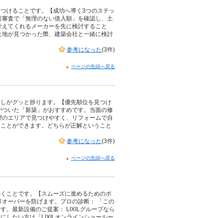
。
つけることです。【成功へ導く3つのステッ
前審査で「無理のない借入額」を確認し、土
叶えてくれるメーカーを先に検討すること
土地が見つかった際、建築会社と一緒に検討
参考になった
(3件)
ページの先頭へ戻る
探しがグッと捗ります。【優先順位を見つけ
がついた「新築」がおすすめです。当面の修
望のエリアで見つけやすく、リフォームで自
ることができます。どちらが正解ということ
参考になった
(3件)
ページの先頭へ戻る
動くことです。【スムーズに進めるためのポ
算オーバーを防げます。プロの診断： 「この
最新設備のご提案： LIXILグループなら
したい方は「LIXILオンラインショールー