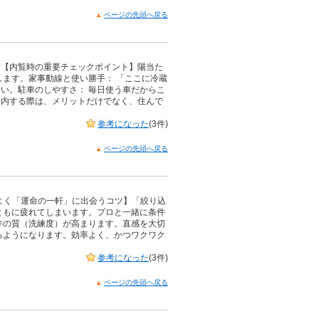
ページの先頭へ戻る
。【内覧時の重要チェックポイント】陽当た
します。家事動線と使い勝手： 「ここに冷蔵
い。駐車のしやすさ： 毎日使う車だからこ
案内する際は、メリットだけでなく、住んで
参考になった
(3件)
ページの先頭へ戻る
よく「運命の一軒」に出会うコツ】「絞り込
ともに疲れてしまいます。プロと一緒に条件
件の質（洗練度）が高まります。直感を大切
るようになります。効率よく、かつワクワク
参考になった
(3件)
ページの先頭へ戻る