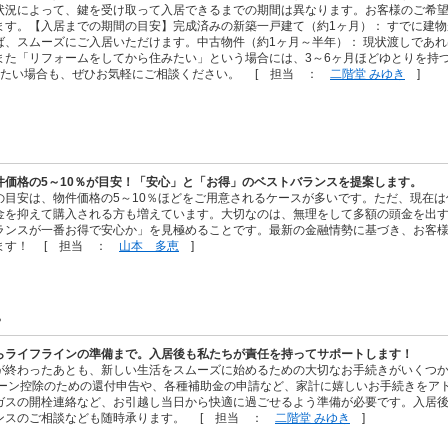
状況によって、鍵を受け取って入居できるまでの期間は異なります。お客様のご希
ます。【入居までの期間の目安】完成済みの新築一戸建て（約1ヶ月）： すでに建
ば、スムーズにご入居いただけます。中古物件（約1ヶ月～半年）： 現状渡しであれ
また「リフォームをしてから住みたい」という場合には、3～6ヶ月ほどゆとりを持
せたい場合も、ぜひお気軽にご相談ください。 [ 担当 ：
二階堂 みゆき
]
件価格の5～10％が目安！「安心」と「お得」のベストバランスを提案します。
の目安は、物件価格の5～10％ほどをご用意されるケースが多いです。ただ、現在
金を抑えて購入される方も増えています。大切なのは、無理をして多額の頭金を出
ランスが一番お得で安心か」を見極めることです。最新の金融情勢に基づき、お客
ます！ [ 担当 ：
山本 多恵
]
？
らライフラインの準備まで。入居後も私たちが責任を持ってサポートします！
が終わったあとも、新しい生活をスムーズに始めるための大切なお手続きがいくつ
ローン控除のための還付申告や、各種補助金の申請など、家計に嬉しいお手続きをア
ガスの開栓連絡など、お引越し当日から快適に過ごせるよう準備が必要です。入居後
ンスのご相談なども随時承ります。 [ 担当 ：
二階堂 みゆき
]