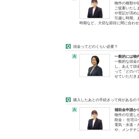
物件の種類や
ご提案いたし
や登記が済め
引越し時期、
時期など、大切な節目に間に合わ
Q
頭金ってどのくらい必要？
A
一般的には物
一般的な頭金
し、あえて頭
って「どのバ
せていただき
Q
購入したあとの手続きって何があるの
A
補助金申請か
物件の引渡し
助金： 住宅
電気・水道・
や、メンテナ