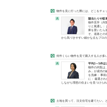
Q
物件を見に行った際には、どこをチェ
A
陽当たりや駐
物件見学（内
りと風通し：
庫を置いたら
そ、道路との
から気づきやすい細かな点もプロ
Q
何件くらい物件を見て購入する人が多
A
平均3～5件
物件の内覧は
み」が成功の
を洗練： 事
に： 厳選さ
しながら理想の住まいを見つけら
Q
土地を買って、注文住宅を建てたい。