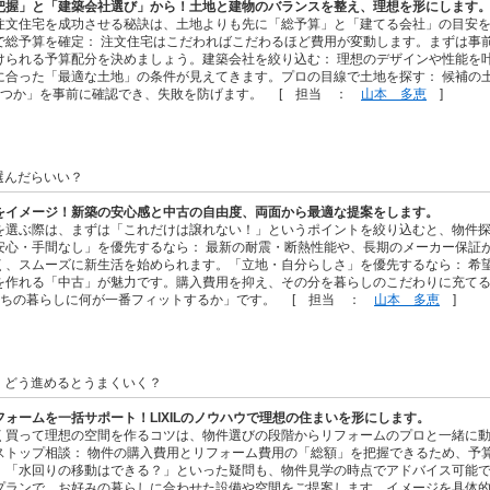
把握」と「建築会社選び」から！土地と建物のバランスを整え、理想を形にします
注文住宅を成功させる秘訣は、土地よりも先に「総予算」と「建てる会社」の目安を
で総予算を確定： 注文住宅はこだわればこだわるほど費用が変動します。まずは事
けられる予算配分を決めましょう。建築会社を絞り込む： 理想のデザインや性能を
に合った「最適な土地」の条件が見えてきます。プロの目線で土地を探す： 候補の
建つか」を事前に確認でき、失敗を防げます。 [ 担当 ：
山本 多恵
]
選んだらいい？
をイメージ！新築の安心感と中古の自由度、両面から最適な提案をします。
を選ぶ際は、まずは「これだけは譲れない！」というポイントを絞り込むと、物件
安心・手間なし」を優先するなら： 最新の耐震・断熱性能や、長期のメーカー保証
く、スムーズに新生活を始められます。「立地・自分らしさ」を優先するなら： 希
を作れる「中古」が魅力です。購入費用を抑え、その分を暮らしのこだわりに充て
たちの暮らしに何が一番フィットするか」です。 [ 担当 ：
山本 多恵
]
。どう進めるとうまくいく？
ォームを一括サポート！LIXILのノウハウで理想の住まいを形にします。
く買って理想の空間を作るコツは、物件選びの段階からリフォームのプロと一緒に
ストップ相談： 物件の購入費用とリフォーム費用の「総額」を把握できるため、予
」「水回りの移動はできる？」といった疑問も、物件見学の時点でアドバイス可能です。
プランで、お好みの暮らしに合わせた設備や空間をご提案します。イメージを具体的に