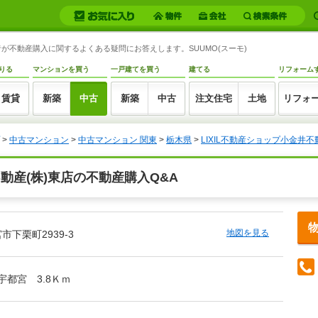
当者が不動産購入に関するよくある疑問にお答えします。SUUMO(スーモ)
りる
マンションを買う
一戸建てを買う
建てる
リフォーム
賃貸
新築
中古
新築
中古
注文住宅
土地
リフォ
>
中古マンション
>
中古マンション 関東
>
栃木県
>
LIXIL不動産ショップ小金井不
不動産(株)東店の不動産購入Q&A
地図を見る
下栗町2939-3
宇都宮 3.8Ｋｍ