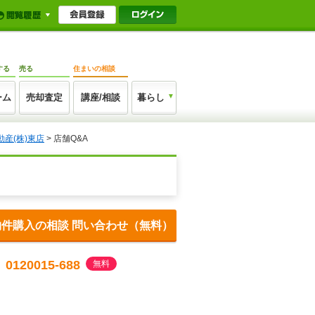
する
売る
住まいの相談
ーム
売却査定
講座/相談
暮らし
動産(株)東店
> 店舗Q&A
物件購入の相談 問い合わせ（無料）
0120015-688
無料