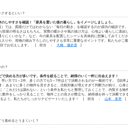
ックするといい？
車のしやすさを確認！「家具を置いた後の暮らし」をイメージしましょう。
覧）では、図面だけではわからない「毎日の動き」を確認するのが成功の秘訣です
 お部屋の明るさはもちろん、実際の暖かさや風の抜け方は、心地よい暮らしに直結
通りにくいかな？」など、今の家具を配置したシーンを具体的に想像してみてくださ
出入りや、荷物の積み下ろしのしやすさも非常に重要なポイントです。私たちがご
の目でお伝えします。 [ 担当 ：
大橋 儀史彦
]
いの？
ほどで決める方が多いです。条件を絞ることで、納得のいく一軒に出会えます！
、早い方で1～2件、多くの方でも5～7件ほどで決断されるのが一般的です。【効率
鍵： あまりに多くの物件を見すぎると、比較対象が増えすぎて判断力が鈍り、心身
前に「これだけは譲れない」という条件を私たちと整理しておくことで、内覧する物
れた数件をしっかり見ることで、物件ごとの良さが際立ち、納得感を持って決断でき
れるよう、私たちがしっかりナビゲートいたします！ [ 担当 ：
山本 多恵
]
どう進めるとうまくいく？