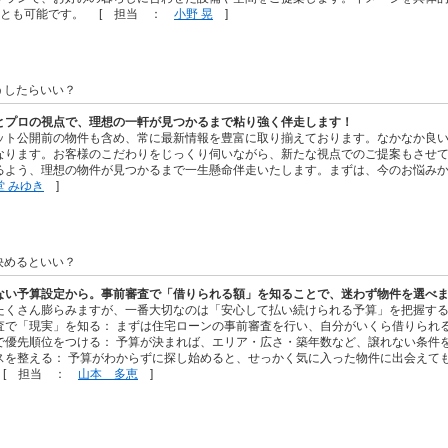
ことも可能です。 [ 担当 ：
小野 晃
]
うしたらいい？
とプロの視点で、理想の一軒が見つかるまで粘り強く伴走します！
ット公開前の物件も含め、常に最新情報を豊富に取り揃えております。なかなか良
なります。お客様のこだわりをじっくり伺いながら、新たな視点でのご提案もさせ
るよう、理想の物件が見つかるまで一生懸命伴走いたします。まずは、今のお悩みか
堂 みゆき
]
決めるといい？
ない予算設定から。事前審査で「借りられる額」を知ることで、迷わず物件を選べ
たくさん膨らみますが、一番大切なのは「安心して払い続けられる予算」を把握す
査で「現実」を知る： まずは住宅ローンの事前審査を行い、自分がいくら借りられ
で優先順位をつける： 予算が決まれば、エリア・広さ・築年数など、譲れない条件
スを整える： 予算がわからずに探し始めると、せっかく気に入った物件に出会えて
 [ 担当 ：
山本 多恵
]