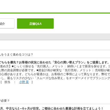
紹介
店舗Q&A
入をうまく進めるコツは？
どちらを優先？お客様の状況に合わせた「安心の買い替えプラン」をご提案します
の進め方】■じっくり探せる「先行購入」メリット： 納得いくまで新居を探せます。
た際の資金調整が必要です。■資金計画が確実な「先行売却」メリット： 売却額が
安心感があります。どちらが最適かは、お客様のご事情によって異なります。弊社
トし、最もリスクの少ない「スムーズな住み替え」をオーダーメイドでプランニン
 [ 担当 ：
小野 晃
]
が必要？
ヶ月、中古なら1～6ヶ月が目安。ご都合に合わせた最適な計画を立てましょう！