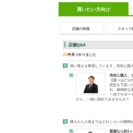
買いたい方向け
店舗の特徴
スタッフ
店舗Q&A
25
件見つかりました
Q
買い替えを希望しています。売却と購
A
売却と購入、
【選べる2つ
想定を下回っ
れ、精神的な
一括でサポー
から、一緒に始めてみませんか？
Q
購入から入居まではどれくらいの期間
A
新築なら約1