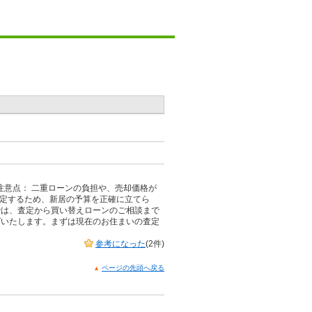
。
注意点： 二重ローンの負担や、売却価格が
確定するため、新居の予算を正確に立てら
では、査定から買い替えローンのご相談まで
グいたします。まずは現在のお住まいの査定
参考になった
(2件)
ページの先頭へ戻る