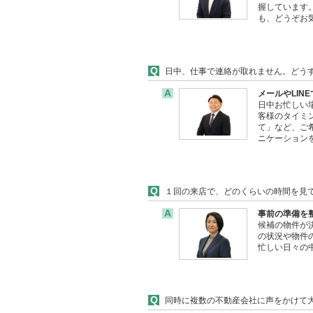
握しています
も、どうぞお
Q
日中、仕事で連絡が取れません。どう
A
メールやLI
日中お忙しい
客様のタイミ
て」など、ご
ニケーション
Q
１回の来店で、どのくらいの時間を見
A
事前の準備を
候補の物件が
の状況や物件
忙しい日々の
Q
同時に複数の不動産会社に声をかけて