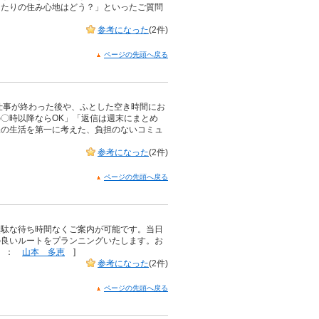
あたりの住み心地はどう？」といったご質問
参考になった
(2件)
ページの先頭へ戻る
仕事が終わった後や、ふとした空き時間にお
〇時以降ならOK」「返信は週末にまとめ
様の生活を第一に考えた、負担のないコミュ
参考になった
(2件)
ページの先頭へ戻る
無駄な待ち時間なくご案内が可能です。当日
の良いルートをプランニングいたします。お
当 ：
山本 多恵
]
参考になった
(2件)
ページの先頭へ戻る