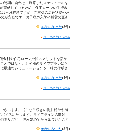
望の時期に合わせ、逆算したスケジュールを
物が完成しているため、住宅ローンの手続き
ば1ヶ月程度ですが、売主様の居住状況やお
つのが安心です。お子様の入学や賃貸の更新
参考になった
(3件)
ページの先頭へ戻る
は低金利や住宅ローン控除のメリットを活か
すことではなく、お客様のライフプランにと
様に最適なシミュレーションを一緒に作成さ
参考になった
(4件)
ページの先頭へ戻る
かございます。【主な手続きの例】税金や補
ドバイスいたします。ライフラインの開始：
の困りごと： 住み始めてから気づいたこと
参考になった
(3件)