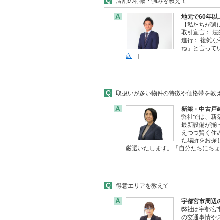
Q
店舗の特徴・強みを教えて
A
地元で60年
【私たちが選
取引宣言： 
進行： 複雑
ね」と言って
彦
]
Q
取扱いが多い物件の特徴や価格帯を教
A
新築・中古戸
弊社では、新
最新設備が揃
えつつ賢く住
た場所をお探
厳選いたします。「自分たちにち
Q
得意エリアを教えて
A
宇都宮市周辺
弊社は宇都宮
の交通事情や