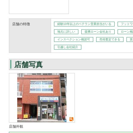
店舗の特徴
経験10年以上のベテラン営業担当がいる
フットワ
地元に詳しい
提携ローン会社あり
ローン相
インスペクション相談可
売却査定できる
賃
引越し会社紹介
店舗写真
店舗外観