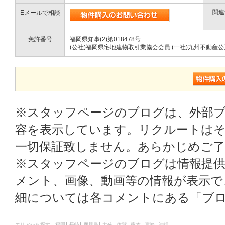
関連
Eメールで相談
免許番号
福岡県知事(2)第018478号
(公社)福岡県宅地建物取引業協会会員 (一社)九州不動産
※スタッフページのブログは、外部
容を表示しています。リクルートはそ
一切保証致しません。あらかじめご
※スタッフページのブログは情報提
メント、画像、動画等の情報が表示
細については各コメントにある「ブ
エリアから探す
福岡
長崎
鹿児島
大分
佐賀
熊本
宮崎
沖縄