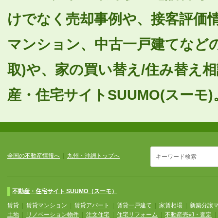
けでなく売却事例や、接客評価
マンション、中古一戸建てなどの
取)や、家の買い替え/住み替え
産・住宅サイトSUUMO(スーモ)
全国の不動産情報へ
|
九州・沖縄トップへ
不動産・住宅サイト SUUMO（スーモ）
賃貸
|
賃貸マンション
|
賃貸アパート
|
賃貸一戸建て
|
家賃相場
|
新築分譲
土地
|
リノベーション物件
|
注文住宅
|
住宅リフォーム
|
不動産売却・査定