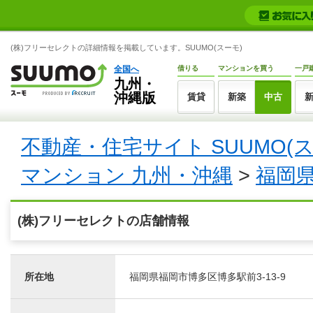
(株)フリーセレクトの詳細情報を掲載しています。SUUMO(スーモ)
全国へ
借りる
マンションを買う
一戸
九州・
沖縄版
賃貸
新築
中古
不動産・住宅サイト SUUMO(
マンション 九州・沖縄
>
福岡
(株)フリーセレクトの店舗情報
所在地
福岡県福岡市博多区博多駅前3-13-9