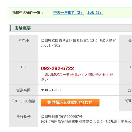
掲載中の物件一覧：
中古一戸建て（2）
土地（1）
店舗概要
所在地
福岡県福岡市博多区博多駅東1-12-5 博多大島ビ
最
ル301・302
TEL
092-292-6722
「SUUMO(スーモ)を見た」と問い合わせくだ
さい
営業時間
9:30～19:00
定
関連
Eメールで相談
免許番号
福岡県知事(9)第009967号
(公社)福岡県宅地建物取引業協会会員 (一社)九州不動産