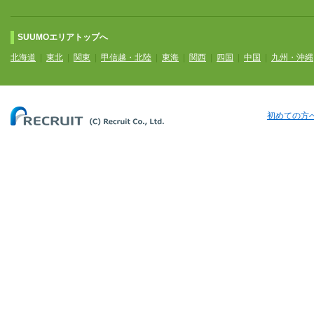
SUUMOエリアトップへ
北海道
|
東北
|
関東
|
甲信越・北陸
|
東海
|
関西
|
四国
|
中国
|
九州・沖縄
初めての方