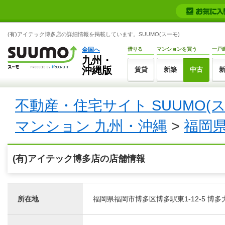
(有)アイテック博多店の詳細情報を掲載しています。SUUMO(スーモ)
全国へ
借りる
マンションを買う
一戸
九州・
沖縄版
賃貸
新築
中古
不動産・住宅サイト SUUMO(
マンション 九州・沖縄
>
福岡
(有)アイテック博多店の店舗情報
所在地
福岡県福岡市博多区博多駅東1-12-5 博多大