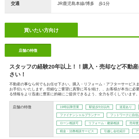
交通
JR鹿児島本線/博多 歩1分
買いたい方向け
店舗の特徴
スタッフの経験20年以上！！購入・売却など不動
さい！
不動産の事なら何でもお任せ下さい。購入・リフォーム・アフターサービス
お手伝いいたします。些細なご要望に真摯に耳を傾け、、お客様が本当に必
る情報をより迅速に豊富に的確にご提供できるよう、全力を尽くしています
店舗の特徴
19時以降営業
駅徒歩5分以内
送迎あり
ファイナンシャルプランナー
フットワークに自信
ローン相談可
リフォーム・建築相談
売却査
税金・法務相談サービス
引越し会社紹介
ア