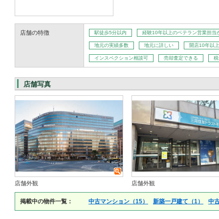
店舗の特徴
駅徒歩5分以内
経験10年以上のベテラン営業担当
地元の実績多数
地元に詳しい
開店10年以
インスペクション相談可
売却査定できる
税
店舗写真
店舗外観
店舗外観
掲載中の物件一覧：
中古マンション（15）
新築一戸建て（1）
中