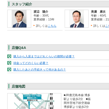
スタッフ紹介
渡辺 陽介
美濃 康次
年齢：30代
年齢：40代
業界経験：13年
業界経験：2
詳しくは
こちら
詳しくは
こ
店舗Q&A
Q
購入から入居まではどれくらいの期間が必要？
Q
頭金ってどのくらい必要？
Q
購入したあとの手続きって何があるの？
店舗地図
■JR鹿児島本線 博多
駅より徒歩2分 ■福
岡市営地下鉄空港線
博多駅より徒歩2分