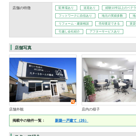
店舗の特徴
駐車場あり
送迎あり
経験10年以上のベテ
フットワークに自信あり
地元の実績多数
地
リフォーム・建築相談
売却査定できる
賃貸
引越し会社紹介
アフターサービスあり
店舗写真
店舗外観
店内の様子
掲載中の物件一覧：
新築一戸建て（26）