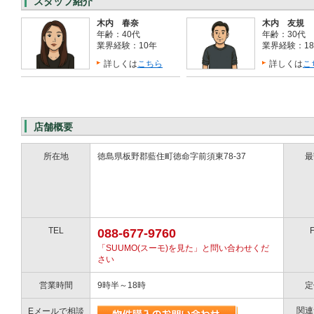
スタッフ紹介
木内 春奈
木内 友規
年齢：40代
年齢：30代
業界経験：10年
業界経験：1
詳しくは
こちら
詳しくは
こ
店舗概要
所在地
徳島県板野郡藍住町徳命字前須東78-37
最
TEL
088-677-9760
「SUUMO(スーモ)を見た」と問い合わせくだ
さい
営業時間
9時半～18時
定
関連
Eメールで相談