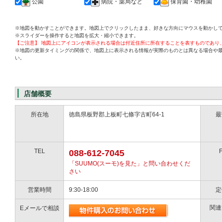
公園
病院・薬局など
保育園・幼稚園
※地図を動かすことができます。地図上でクリックしたまま、好きな方向にマウスを動かし
※スライダーを操作すると地図を拡大・縮小できます。
【ご注意】 地図上にアイコンが表示される場合は付近住所に所在することを表すものであり
※地図の更新タイミングの関係で、地図上に表示される情報が実際のものとは異なる場合や
い。
店舗概要
所在地
徳島県板野郡上板町七條字古町64-1
最
TEL
088-612-7045
「SUUMO(スーモ)を見た」と問い合わせくだ
さい
営業時間
9:30-18:00
定
関連
Eメールで相談