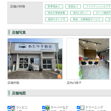
店舗の特徴
駐車場あり
送迎あり
ファイナンシャルプラ
地元の実績多数
地元に詳しい
ローン相談可
賃貸サポート可
税金・法務相談サービス
引
店舗写真
店舗外観
店内の様子
店舗地図
コンビニ
スーパーなど
クリーニング