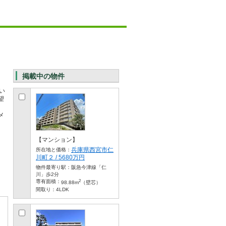
掲載中の物件
い
望
メ
【マンション】
兵庫県西宮市仁
所在地と価格：
川町２ / 5680万円
物件最寄り駅：
阪急今津線「仁
川」歩2分
2
専有面積：
98.88m
（壁芯）
間取り：
4LDK