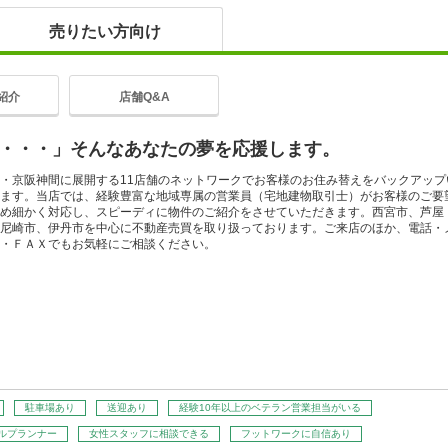
売りたい方向け
紹介
店舗Q&A
・・・」そんなあなたの夢を応援します。
・京阪神間に展開する11店舗のネットワークでお客様のお住み替えをバックアップ
ます。当店では、経験豊富な地域専属の営業員（宅地建物取引士）がお客様のご要
め細かく対応し、スピーディに物件のご紹介をさせていただきます。西宮市、芦屋
尼崎市、伊丹市を中心に不動産売買を取り扱っております。ご来店のほか、電話・
・ＦＡＸでもお気軽にご相談ください。
駐車場あり
送迎あり
経験10年以上のベテラン営業担当がいる
ルプランナー
女性スタッフに相談できる
フットワークに自信あり