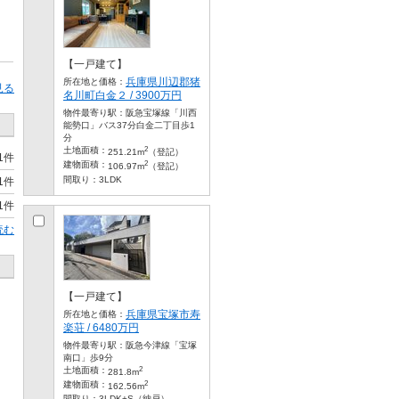
【一戸建て】
兵庫県川辺郡猪
所在地と価格：
見る
名川町白金２ / 3900万円
物件最寄り駅：
阪急宝塚線「川西
能勢口」バス37分白金二丁目歩1
分
2
土地面積：
251.21m
（登記）
1件
2
建物面積：
106.97m
（登記）
間取り：
3LDK
1件
1件
読む
【一戸建て】
兵庫県宝塚市寿
所在地と価格：
楽荘 / 6480万円
物件最寄り駅：
阪急今津線「宝塚
南口」歩9分
2
土地面積：
281.8m
2
建物面積：
162.56m
間取り：
3LDK+S（納戸）