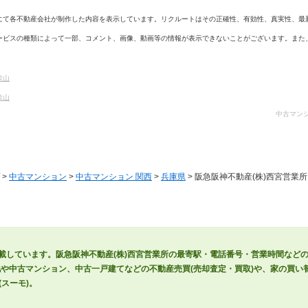
にて各不動産会社が制作した内容を表示しています。リクルートはその正確性、有効性、真実性、最
ービスの種類によって一部、コメント、画像、動画等の情報が表示できないことがございます。また
歌山
歌山
中古マンシ
>
中古マンション
>
中古マンション 関西
>
兵庫県
> 阪急阪神不動産(株)西宮営業所
掲載しています。阪急阪神不動産(株)西宮営業所の最寄駅・電話番号・営業時間など
や中古マンション、中古一戸建てなどの不動産売買(売却査定・買取)や、家の買い替
スーモ)。