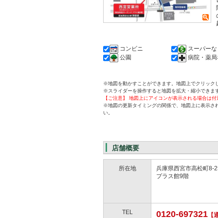
コンビニ
スーパーな
公園
病院・薬局
※地図を動かすことができます。地図上でクリック
※スライダーを操作すると地図を拡大・縮小できま
【ご注意】 地図上にアイコンが表示される場合は
※地図の更新タイミングの関係で、地図上に表示さ
い。
店舗概要
所在地
兵庫県西宮市高松町8-
プラス館9階
TEL
0120-697321
【