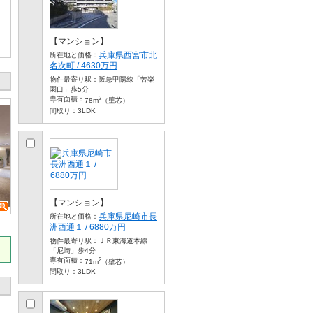
【マンション】
兵庫県西宮市北
所在地と価格：
名次町 / 4630万円
物件最寄り駅：
阪急甲陽線「苦楽
園口」歩5分
2
専有面積：
78m
（壁芯）
間取り：
3LDK
【マンション】
兵庫県尼崎市長
所在地と価格：
洲西通１ / 6880万円
物件最寄り駅：
ＪＲ東海道本線
「尼崎」歩4分
2
専有面積：
71m
（壁芯）
間取り：
3LDK