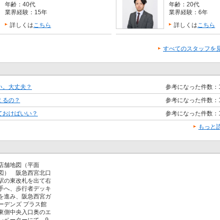
年齢：40代
年齢：20代
業界経験：15年
業界経験：6年
詳しくは
こちら
詳しくは
こちら
すべてのスタッフを
い。大丈夫？
参考になった件数：
えるの？
参考になった件数：
ておけばいい？
参考になった件数：
もっと
店舗地図（平面
図） 阪急西宮北口
駅の東改札を出て右
手へ、歩行者デッキ
を進み、阪急西宮ガ
ーデンズ プラス館
東側中央入口奥のエ