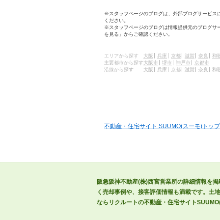
※スタッフページのブログは、外部ブログサービス
ください。
※スタッフページのブログは情報提供元のブログサ
を見る」からご確認ください。
エリアから探す
大阪
兵庫
京都
滋賀
奈良
和
主要都市から探す
大阪市
堺市
神戸市
京都市
沿線から探す
大阪
兵庫
京都
滋賀
奈良
和
不動産・住宅サイト SUUMO(スーモ)トップ
阪急阪神不動産(株)西宮営業所の詳細情報を
く売却事例や、接客評価情報も満載です。土地
ならリクルートの不動産・住宅サイトSUUMO(