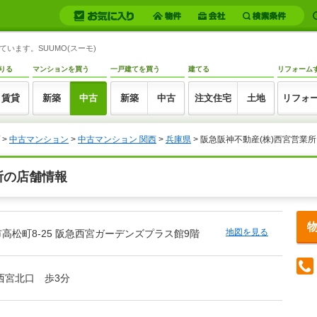
います。SUUMO(スーモ)
りる
マンションを買う
一戸建てを買う
建てる
リフォーム
賃貸
新築
中古
新築
中古
注文住宅
土地
リフォ
>
中古マンション
>
中古マンション 関西
>
兵庫県
> 阪急阪神不動産(株)西宮営業所
所の店舗情報
地図を見る
高松町8-25 阪急西宮ガーデンズプラス館9階
西宮北口 歩3分