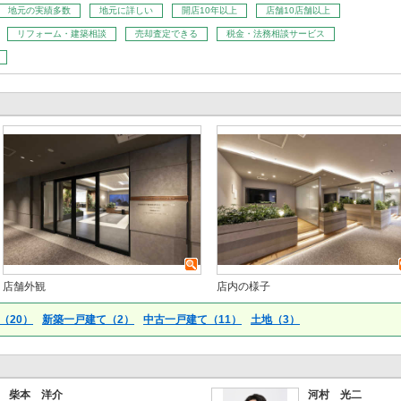
地元の実績多数
地元に詳しい
開店10年以上
店舗10店舗以上
リフォーム・建築相談
売却査定できる
税金・法務相談サービス
店舗外観
店内の様子
（20）
新築一戸建て（2）
中古一戸建て（11）
土地（3）
柴本 洋介
河村 光二