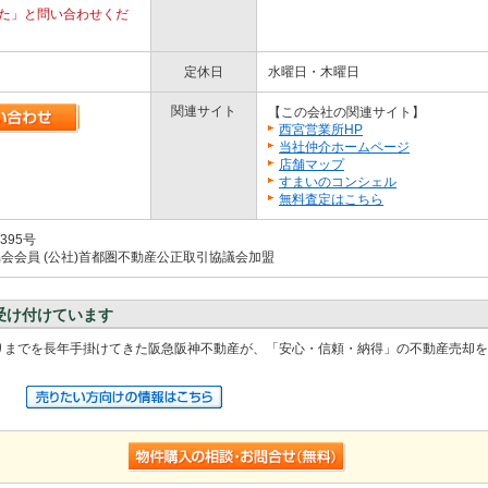
を見た」と問い合わせくだ
定休日
水曜日・木曜日
関連サイト
【この会社の関連サイト】
西宮営業所HP
当社仲介ホームページ
店舗マップ
すまいのコンシェル
無料査定はこちら
395号
協会会員 (公社)首都圏不動産公正取引協議会加盟
受け付けています
りまでを長年手掛けてきた阪急阪神不動産が、「安心・信頼・納得」の不動産売却を