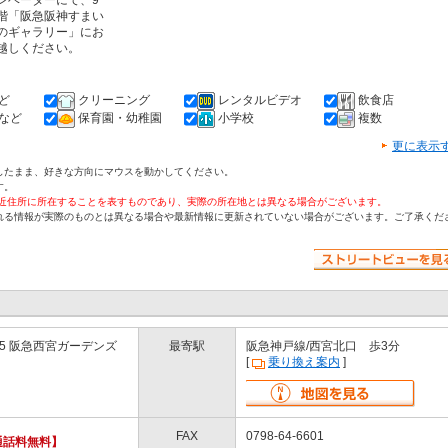
レベーターにて、9
階「阪急阪神すまい
のギャラリー」にお
越しください。
ど
クリーニング
レンタルビデオ
飲食店
など
保育園・幼稚園
小学校
複数
更に表示
したまま、好きな方向にマウスを動かしてください。
す。
付近住所に所在することを表すものであり、実際の所在地とは異なる場合がございます。
れる情報が実際のものとは異なる場合や最新情報に更新されていない場合がございます。ご了承くだ
25 阪急西宮ガーデンズ
最寄駅
阪急神戸線/西宮北口 歩3分
[
乗り換え案内
]
FAX
0798-64-6601
通話料無料】