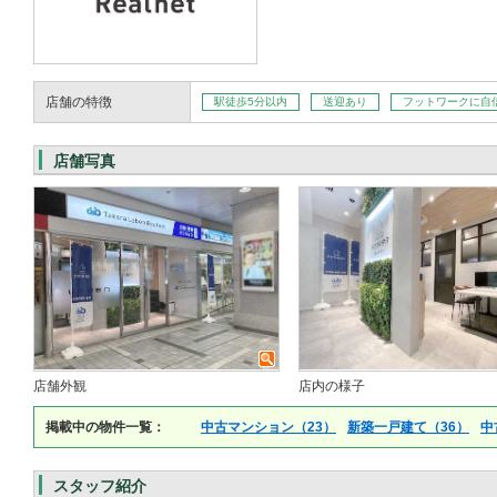
店舗の特徴
駅徒歩5分以内
送迎あり
フットワークに自
店舗写真
店舗外観
店内の様子
掲載中の物件一覧：
中古マンション（23）
新築一戸建て（36）
中
スタッフ紹介