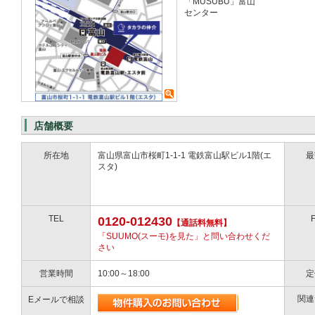
「MUSUBU」富山
センター
店舗概要
所在地
富山県富山市桜町1-1-1 電鉄富山駅ビル1階(エ
最
スタ)
TEL
0120-012430
【通話料無料】
「SUUMO(スーモ)を見た」と問い合わせくだ
さい
営業時間
10:00～18:00
定
関連
Eメールで相談