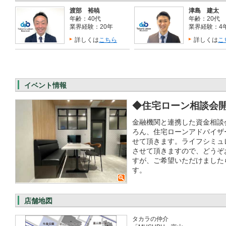
渡部 裕暁
津島 建太
年齢：40代
年齢：20代
業界経験：20年
業界経験：4
詳しくは
こちら
詳しくは
こ
イベント情報
◆住宅ローン相談会
金融機関と連携した資金相談
ろん、住宅ローンアドバイザ
せて頂きます。ライフシミュ
させて頂きますので、どうぞ
すが、ご希望いただけました
す。
店舗地図
タカラの仲介