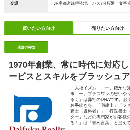
交通
JR宇都宮線/宇都宮 バス7分桜通十文字
買いたい方向け
売りたい方向け
店舗の特徴
1970年創業、常に時代に対応
ービスとスキルをブラッシュ
「大福イズム 一、確かな知
事 一、プラスワンの思いや
るく」は弊社のDNAです。お
お手続きを、「宅建士」「フ
査士（資格者）」「行政書士
ター」などの専門家がお客様
る！」は「誉め言葉」と捉え