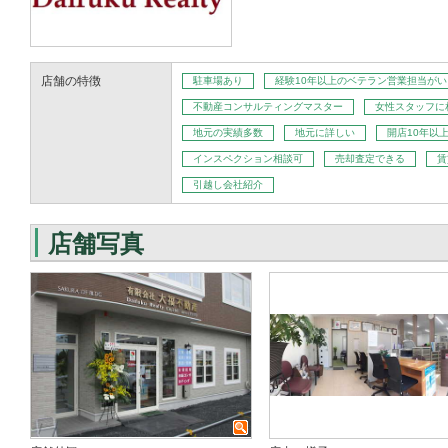
店舗の特徴
駐車場あり
経験10年以上のベテラン営業担当がい
不動産コンサルティングマスター
女性スタッフに
地元の実績多数
地元に詳しい
開店10年以
インスペクション相談可
売却査定できる
賃
引越し会社紹介
店舗写真