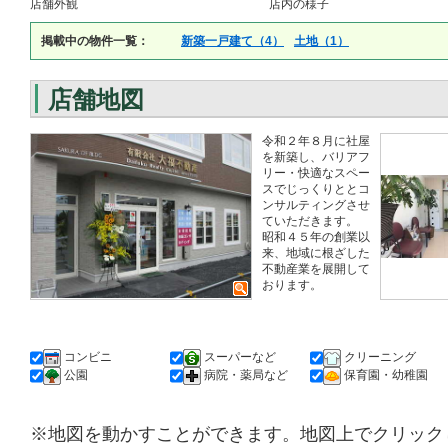
店舗外観
店内の様子
掲載中の物件一覧：
新築一戸建て（4）
土地（1）
店舗地図
令和２年８月に社屋
を新築し、バリアフ
リー・快適なスペー
スでじっくりととコ
ンサルティングさせ
ていただきます。
昭和４５年の創業以
来、地域に根ざした
不動産業を展開して
おります。
コンビニ
スーパーなど
クリーニング
公園
病院・薬局など
保育園・幼稚園
※地図を動かすことができます。地図上でクリック