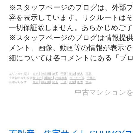
※スタッフページのブログは、外部
容を表示しています。リクルートはそ
一切保証致しません。あらかじめご
※スタッフページのブログは情報提
メント、画像、動画等の情報が表示
細については各コメントにある「ブ
エリアから探す
東京
神奈川
埼玉
千葉
茨城
栃木
群馬
主要都市から探す
横浜市
川崎市
相模原市
さいたま市
千葉市
沿線から探す
東京
神奈川
埼玉
千葉
茨城
栃木
群馬
中古マンションを