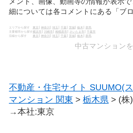
メント、画像、動画等の情報が表示
細については各コメントにある「ブ
エリアから探す
東京
神奈川
埼玉
千葉
茨城
栃木
群馬
主要都市から探す
横浜市
川崎市
相模原市
さいたま市
千葉市
沿線から探す
東京
神奈川
埼玉
千葉
茨城
栃木
群馬
中古マンションを
不動産・住宅サイト SUUMO(
マンション 関東
>
栃木県
> (
→本社:東京