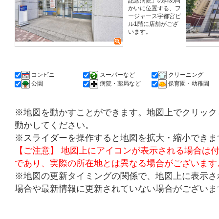
記念病院」の斜め向
かいに位置する、フ
ージャース宇都宮ビ
ル1階に店舗がござ
います。
コンビニ
スーパーなど
クリーニング
公園
病院・薬局など
保育園・幼稚園
※地図を動かすことができます。地図上でクリック
動かしてください。
※スライダーを操作すると地図を拡大・縮小できま
【ご注意】 地図上にアイコンが表示される場合は
であり、実際の所在地とは異なる場合がございます
※地図の更新タイミングの関係で、地図上に表示さ
場合や最新情報に更新されていない場合がございま