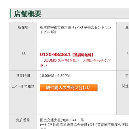
店舗概要
所在地
栃木県宇都宮市大通り2-4-3 宇都宮セントラン
最
ドビル1階
TEL
0120-984841
【通話料無料】
「SUUMO(スーモ)を見た」と問い合わせくだ
さい
営業時間
10:00AM～6:30PM
定
関連
Eメールで相談
免許番号
国土交通大臣(9)第004139号
(一社)不動産流通経営協会会員 (公社)首都圏不動産公正取