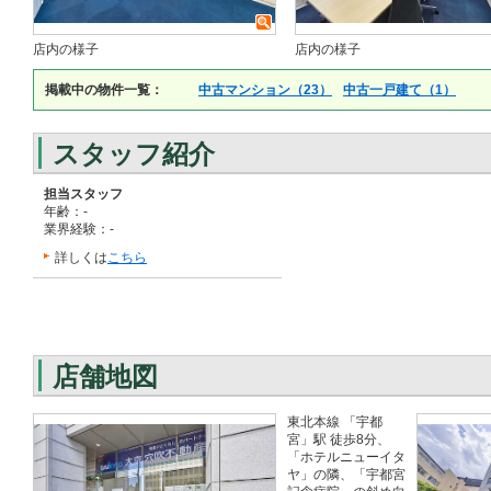
店内の様子
店内の様子
掲載中の物件一覧：
中古マンション（23）
中古一戸建て（1）
スタッフ紹介
担当スタッフ
年齢：-
業界経験：-
詳しくは
こちら
店舗地図
東北本線 「宇都
宮」駅 徒歩8分、
「ホテルニューイタ
ヤ」の隣、「宇都宮