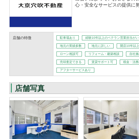
心・安全なサービスの提供に
店舗の特徴
駐車場あり
経験10年以上のベテラン営業担当がい
地元の実績多数
地元に詳しい
開店10年以
ローン相談可
リフォーム・建築相談
自社施
売却査定できる
賃貸サポート可
税金・法務
アフターサービスあり
店舗写真