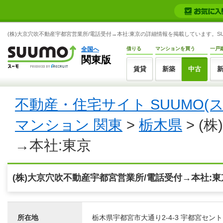
(株)大京穴吹不動産宇都宮営業所/電話受付→本社:東京の詳細情報を掲載しています。SU
全国へ
借りる
マンションを買う
一戸
関東版
賃貸
新築
中古
不動産・住宅サイト SUUMO(
マンション 関東
>
栃木県
> (
→本社:東京
(株)大京穴吹不動産宇都宮営業所/電話受付→本社:
所在地
栃木県宇都宮市大通り2-4-3 宇都宮セン