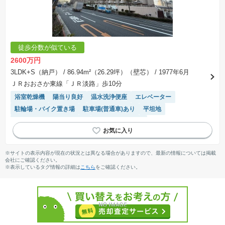
徒歩分数が似ている
2600万円
3LDK+S（納戸）
/ 86.94m²（26.29坪）（壁芯）
/ 1977年6月
ＪＲおおさか東線「ＪＲ淡路」歩10分
浴室乾燥機
陽当り良好
温水洗浄便座
エレベーター
駐輪場・バイク置き場
駐車場(普通車)あり
平坦地
モニター付きインターホン
システムキッチン
※サイトの表示内容が現在の状況とは異なる場合がありますので、最新の情報については掲載
会社にご確認ください。
※表示しているタグ情報の詳細は
こちら
をご確認ください。