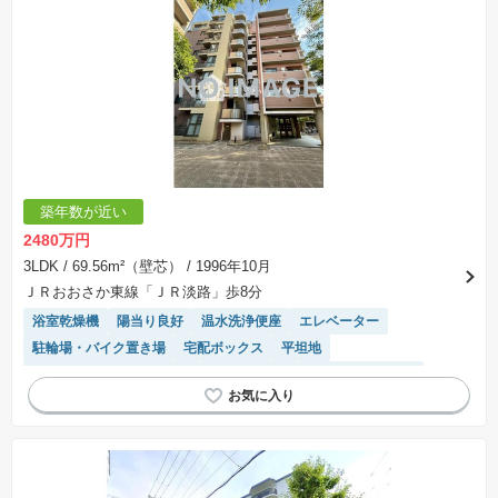
築年数が近い
2480万円
3LDK
/ 69.56m²（壁芯）
/ 1996年10月
ＪＲおおさか東線「ＪＲ淡路」歩8分
浴室乾燥機
陽当り良好
温水洗浄便座
エレベーター
駐輪場・バイク置き場
宅配ボックス
平坦地
モニター付きインターホン
対面キッチン
システムキッチン