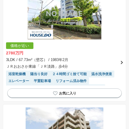
価格が近い
2780万円
3LDK
/ 67.73m²（壁芯）
/ 1983年2月
ＪＲおおさか東線「ＪＲ淡路」歩4分
浴室乾燥機
陽当り良好
２４時間ゴミ捨て可能
温水洗浄便座
エレベーター
平置駐車場
リフォーム済み物件
駐輪場・バイク置き場
駐車場(普通車)あり
対面キッチン
システムキッチン
食洗機