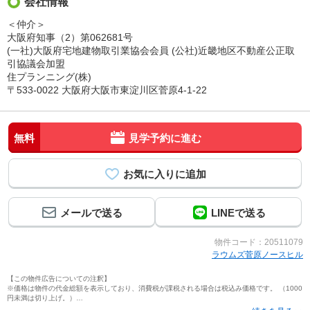
会社情報
＜仲介＞
大阪府知事（2）第062681号
(一社)大阪府宅地建物取引業協会会員 (公社)近畿地区不動産公正取
引協議会加盟
住プランニング(株)
〒533-0022 大阪府大阪市東淀川区菅原4-1-22
無料
見学予約に進む
メールで送る
LINEで送る
物件コード：20511079
ラウムズ菅原ノースヒル
【この物件広告についての注釈】
※価格は物件の代金総額を表示しており、消費税が課税される場合は税込み価格です。 （1000
円未満は切り上げ。）
※写真に写っている、またはパース（絵）や間取り図に描かれている家具や車などは、特にコ