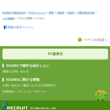
SUUMO[不動産/住宅]
>
中古マンション
>
関西
>
大阪府
>
大阪市
>
大阪市東淀川区
>
ＪＲ淡路駅
>
ラウムズ菅原ノースヒル
情報の見方ページへ
ページの先頭へ
PC版表示
SUUMOで物件を紹介したい
掲載のお問い合わせ
SUUMOに関する情報
お問い合わせ
｜
購読メルマガの変更(PC)
利用規約
｜
プライバシーポリシー