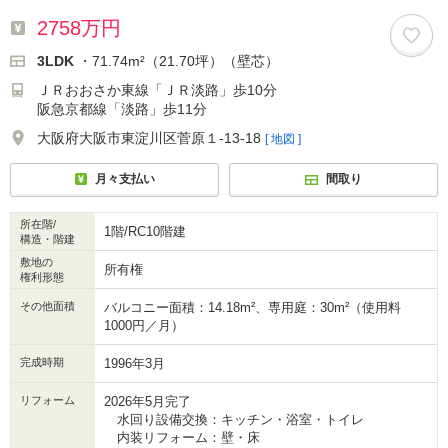
2758万円
3LDK
・71.74m²（21.70坪）（壁芯）
ＪＲおおさか東線「ＪＲ淡路」歩10分
阪急京都線「淡路」歩11分
大阪府大阪市東淀川区菅原１-13-18
[ 地図 ]
月々支払い
間取り
所在階/
1階/RC10階建
構造・階建
敷地の
所有権
権利形態
その他面積
バルコニー面積：14.18m²、専用庭：30m²（使用料
1000円／月）
完成時期
1996年3月
リフォーム
2026年5月完了
水回り設備交換：キッチン・浴室・トイレ
内装リフォーム：壁・床