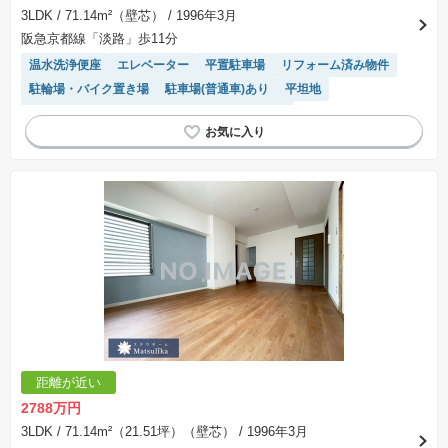
※取引にかかる費用：物件の契約手続き、決済、引き渡し時にかかる費用を表示しています。
3LDK
/ 71.14m²（壁芯）
/ 1996年3月
不動産会社によって表記有無が異なるため、ご自身で十分な確認をしていただくようにお願い
阪急京都線「淡路」歩11分
いたします。
※掲載の省エネ性能ラベル内の物件・住棟・号室名称については最新のものに変更されている
温水洗浄便座
エレベーター
平置駐車場
リフォーム済み物件
場合があります。
駐輪場・バイク置き場
駐車場(普通車)あり
平坦地
モニター付きインターホン
システムキッチン
距離が近い
2788万円
3LDK
/ 71.14m²（21.51坪）（壁芯）
/ 1996年3月