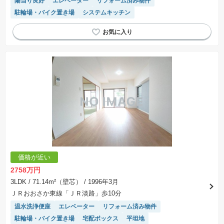
陽当り良好
エレベーター
リフォーム済み物件
駐輪場・バイク置き場
システムキッチン
価格が近い
2758万円
3LDK
/ 71.14m²（壁芯）
/ 1996年3月
ＪＲおおさか東線「ＪＲ淡路」歩10分
温水洗浄便座
エレベーター
リフォーム済み物件
駐輪場・バイク置き場
宅配ボックス
平坦地