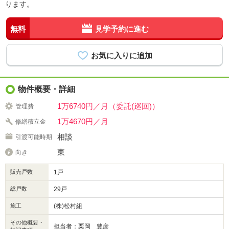
ります。
無料
見学予約に進む
物件概要・詳細
1万6740円／月（委託(巡回)）
管理費
1万4670円／月
修繕積立金
相談
引渡可能時期
東
向き
販売戸数
1戸
総戸数
29戸
施工
(株)松村組
その他概要・
担当者：栗岡 豊彦