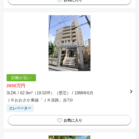
距離が近い
2650万円
3LDK
/ 62.9m²（19.02坪）（壁芯）
/ 1988年6月
ＪＲおおさか東線「ＪＲ淡路」歩7分
エレベーター