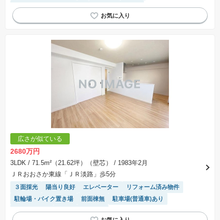
モニター付きインターホン
システムキッチン
広さが似ている
2680万円
3LDK
/ 71.5m²（21.62坪）（壁芯）
/ 1983年2月
ＪＲおおさか東線「ＪＲ淡路」歩5分
３面採光
陽当り良好
エレベーター
リフォーム済み物件
駐輪場・バイク置き場
前面棟無
駐車場(普通車)あり
対面キッチン
システムキッチン