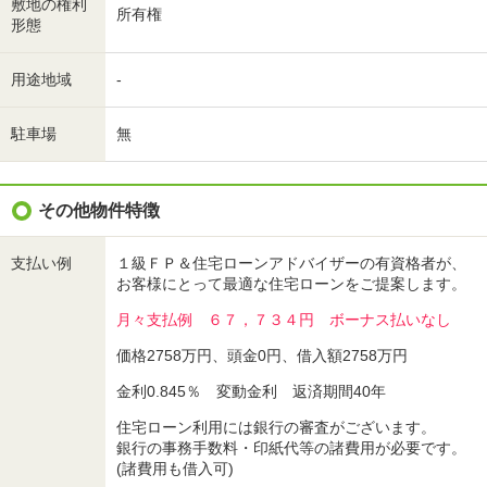
敷地の権利
所有権
形態
用途地域
-
駐車場
無
その他物件特徴
支払い例
１級ＦＰ＆住宅ローンアドバイザーの有資格者が、
お客様にとって最適な住宅ローンをご提案します。
月々支払例 ６７，７３４円 ボーナス払いなし
価格2758万円、頭金0円、借入額2758万円
金利0.845％ 変動金利 返済期間40年
住宅ローン利用には銀行の審査がございます。
銀行の事務手数料・印紙代等の諸費用が必要です。
(諸費用も借入可)