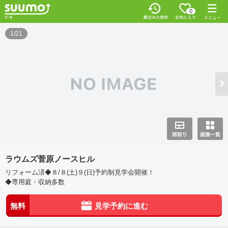
0
1/21
ラウムズ菅原ノースヒル
リフォーム済◆８/８(土)９(日)予約制見学会開催！
◆専用庭・収納多数
無料
見学予約に進む