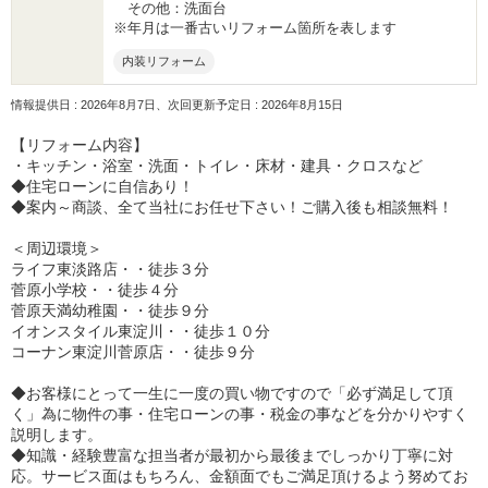
その他：洗面台
※年月は一番古いリフォーム箇所を表します
内装リフォーム
情報提供日 : 2026年8月7日、次回更新予定日 : 2026年8月15日
【リフォーム内容】
・キッチン・浴室・洗面・トイレ・床材・建具・クロスなど
◆住宅ローンに自信あり！
◆案内～商談、全て当社にお任せ下さい！ご購入後も相談無料！
＜周辺環境＞
ライフ東淡路店・・徒歩３分
菅原小学校・・徒歩４分
菅原天満幼稚園・・徒歩９分
イオンスタイル東淀川・・徒歩１０分
コーナン東淀川菅原店・・徒歩９分
◆お客様にとって一生に一度の買い物ですので「必ず満足して頂
く」為に物件の事・住宅ローンの事・税金の事などを分かりやすく
説明します。
◆知識・経験豊富な担当者が最初から最後までしっかり丁寧に対
応。サービス面はもちろん、金額面でもご満足頂けるよう努めてお