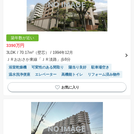
築年数が近い
3390万円
3LDK
/ 70.17m²（壁芯）
/ 1994年12月
ＪＲおおさか東線「ＪＲ淡路」歩8分
浴室乾燥機
可変性のある間取り
陽当り良好
駐車場空き
温水洗浄便座
エレベーター
高機能トイレ
リフォーム済み物件
閑静な住宅地
駐輪場・バイク置き場
駐車場(普通車)あり
平坦地
モニター付きインターホン
対面キッチン
システムキッチン
食洗機