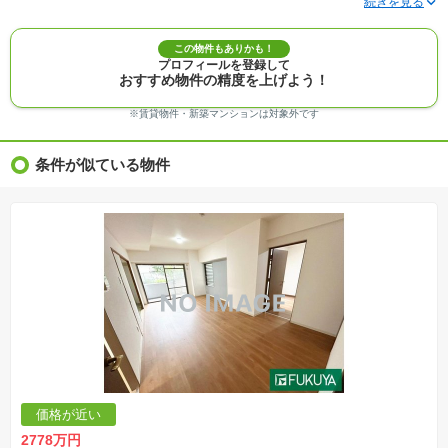
メントがない場合、販売価格に含まれません。
※敷地権利が定期借地権のものは価格に権利金を含みます。
※建築条件付き土地価格には、建物価格は含まれません。
この物件もありかも！
※物件情報は、原則として情報提供日の２日前に最終確認した情報です。
プロフィールを登録して
※完成予想図はいずれも外構、植栽、外観等実際のものとは多少異なることがあります。
おすすめ物件の精度を上げよう！
※モデルルーム・モデルハウス・展示場・ショールームの画像の場合、今回販売の物件と異な
る場合があります。
※ＣＧ合成の画像の場合、実際とは多少異なる場合があります。
※賃貸物件・新築マンションは対象外です
※物件特徴：販売戸数が複数の物件は、全ての住戸に該当しない項目もあります。
※完成後１年以上を経過した未入居物件が掲載される場合があります。ご了承ください。
※新着：物件情報が「SUUMO」に掲載された日から１週間表示されます。
条件が似ている物件
※価格更新：物件価格が変更された日から１週間表示されます。
※販売予定物件はすべて、販売開始するまで契約または予約の申込みはできません。
※購入の前には物件内容や契約条件についてご自身で十分な確認をしていただくようにお願い
いたします。
※建築条件土地の情報内に掲載されている、建物プラン例は、土地購入者の設計プランの参考
の一例であって、プランの採用可否は任意です。
※土地（建築条件なし）で「建物プラン例」が表記してある時、そのプラン例は特定の建築請
負会社によるもので、当該建築請負会社以外で建てた場合、同様のものが同価格で建てられる
とは限りません。また建築請負会社を特定するものではありません。
※建築条件付き土地とは、その土地に建築する建物の建築請負契約が、一定期間内に成立する
ことを条件として売買される土地のことをいいます。建築請負契約成立に向けて設計プランを
協議するため、土地購入者が自己の希望する建物の設計協議をするために必要な相当の期間の
交渉期間が設定され、その期間内で希望を満たすプランが実現できたかどうかにより結論を出
します。なお、この期間は概ね3ヶ月程度とされています。納得のいくプランが出来ず、建築請
負契約が成立しない場合、土地売買契約は白紙に戻り、土地契約にかかった代金（土地代金、
手付金など）は名目のいかんに関わらず、全て返却されます。
※課税対象物件の「価格」や「費用等」は消費税込みの「総額表示」で統一しています。
※「本体価格」とは、課税対象物件においては「消費税を除いた建物価格」と「土地価格」の
価格が近い
合計額を指します。
※課税対象物件は消費税込みの総額表示のため、不動産広告の販売価格には本体価格の金額は
2778万円
表示されておりません。