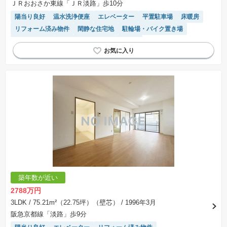
ＪＲおおさか東線「ＪＲ淡路」歩10分
陽当り良好
温水洗浄便座
エレベーター
平置駐車場
床暖房
リフォーム済み物件
閑静な住宅地
駐輪場・バイク置き場
宅配ボックス
駐車場(普通車)あり
平坦地
モニター付きインターホン
システムキッチン
築年数が近い
2788万円
3LDK
/ 75.21m²（22.75坪）（壁芯）
/ 1996年3月
阪急京都線「淡路」歩9分