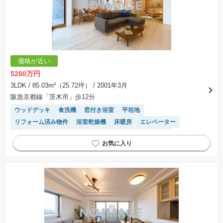
価格が近い
5280万円
3LDK
/ 85.03m²（25.72坪）
/ 2001年3月
阪急京都線「茨木市」歩12分
ウッドデッキ
食洗機
窓付き浴室
平坦地
リフォーム済み物件
浴室乾燥機
床暖房
エレベーター
対面キッチン
陽当り良好
モニター付きインターホン
システムキッチン
温水洗浄便座
宅配ボックス