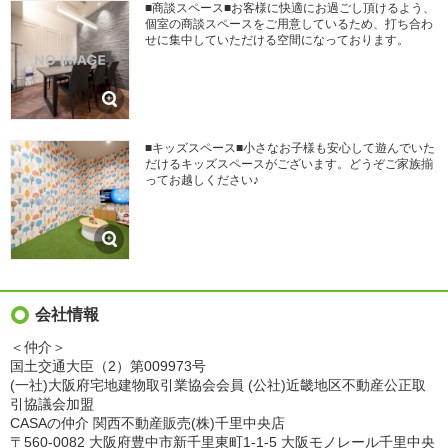
■商談スペース■お客様に快適にお過ごし頂けるよう、
個室の商談スペースをご用意しているため、打ち合わ
せに集中していただける空間になっております。
■キッズスペース■小さなお子様も安心して遊んでいた
だけるキッズスペースがございます。どうぞご家族揃
ってお越しください♪
会社情報
＜仲介＞
国土交通大臣（2）第009973号
(一社)大阪府宅地建物取引業協会会員 (公社)近畿地区不動産公正取
引協議会加盟
CASAの仲介 関西不動産販売(株)千里中央店
〒560-0082 大阪府豊中市新千里東町1-1-5 大阪モノレール千里中央