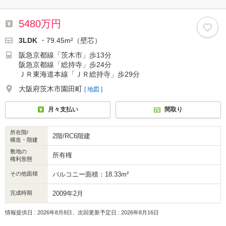
5480万円
3LDK
・79.45m²（壁芯）
阪急京都線「茨木市」歩13分
阪急京都線「総持寺」歩24分
ＪＲ東海道本線「ＪＲ総持寺」歩29分
大阪府茨木市園田町
[ 地図 ]
月々支払い
間取り
所在階/
2階/RC6階建
構造・階建
敷地の
所有権
権利形態
その他面積
バルコニー面積：18.33m²
完成時期
2009年2月
情報提供日 : 2026年8月8日、次回更新予定日 : 2026年8月16日