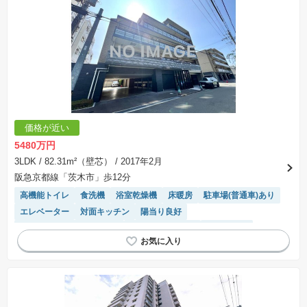
価格が近い
5480万円
3LDK
/ 82.31m²（壁芯）
/ 2017年2月
阪急京都線「茨木市」歩12分
高機能トイレ
食洗機
浴室乾燥機
床暖房
駐車場(普通車)あり
エレベーター
対面キッチン
陽当り良好
モニター付きインターホン
システムキッチン
駐車場空き
駐輪場・バイク置き場
ペット相談
温水洗浄便座
宅配ボックス