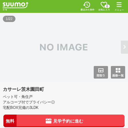
0
1/22
カサーレ茨木園田町
ペット可・角住戸
アルコーブ付でプライバシー◎
宅配BOX完備の3LDK
無料
見学予約に進む