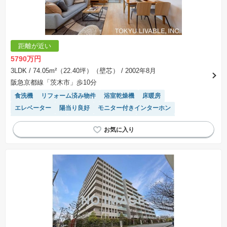
距離が近い
5790万円
3LDK
/ 74.05m²（22.40坪）（壁芯）
/ 2002年8月
阪急京都線「茨木市」歩10分
食洗機
リフォーム済み物件
浴室乾燥機
床暖房
エレベーター
陽当り良好
モニター付きインターホン
システムキッチン
駐輪場・バイク置き場
ペット相談
温水洗浄便座
宅配ボックス