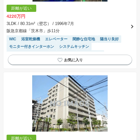
距離が近い
4220万円
3LDK
/ 80.31m²（壁芯）
/ 1996年7月
阪急京都線「茨木市」歩11分
WIC
浴室乾燥機
エレベーター
閑静な住宅地
陽当り良好
モニター付きインターホン
システムキッチン
駐輪場・バイク置き場
温水洗浄便座
宅配ボックス
距離が近い