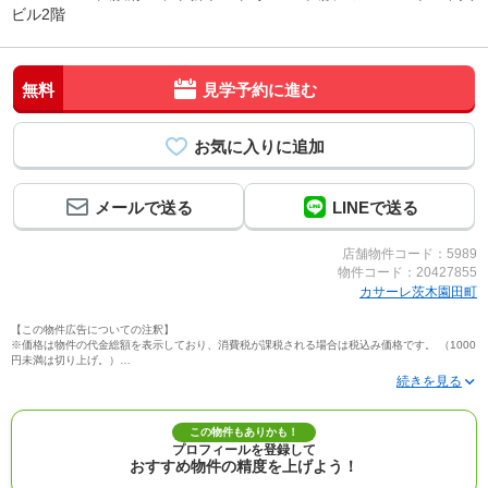
ビル2階
無料
見学予約に進む
メールで送る
LINEで送る
店舗物件コード：5989
物件コード：20427855
カサーレ茨木園田町
【この物件広告についての注釈】
※価格は物件の代金総額を表示しており、消費税が課税される場合は税込み価格です。 （1000
円未満は切り上げ。）
※写真に写っている、またはパース（絵）や間取り図に描かれている家具や車などは、特にコ
メントがない場合、販売価格に含まれません。
※敷地権利が定期借地権のものは価格に権利金を含みます。
※建築条件付き土地価格には、建物価格は含まれません。
この物件もありかも！
※物件情報は、原則として情報提供日の２日前に最終確認した情報です。
プロフィールを登録して
※完成予想図はいずれも外構、植栽、外観等実際のものとは多少異なることがあります。
おすすめ物件の精度を上げよう！
※モデルルーム・モデルハウス・展示場・ショールームの画像の場合、今回販売の物件と異な
る場合があります。