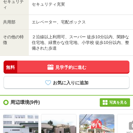
セキュリテ
セキュリティ充実
ィ
共用部
エレベーター、宅配ボックス
その他の特
２沿線以上利用可、スーパー 徒歩10分以内、閑静な
徴
住宅地、緑豊かな住宅地、小学校 徒歩10分以内、整
備された歩道
無料
見学予約に進む
周辺環境(9件)
写真を見る