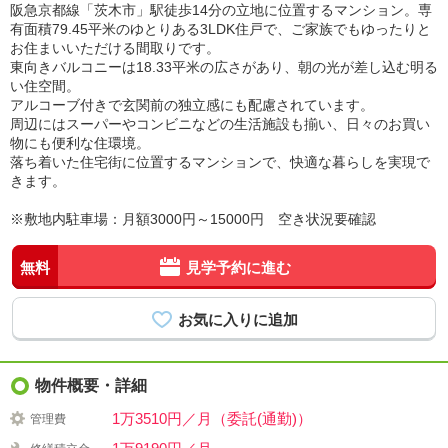
阪急京都線「茨木市」駅徒歩14分の立地に位置するマンション。専
有面積79.45平米のゆとりある3LDK住戸で、ご家族でもゆったりと
お住まいいただける間取りです。
東向きバルコニーは18.33平米の広さがあり、朝の光が差し込む明る
い住空間。
アルコーブ付きで玄関前の独立感にも配慮されています。
周辺にはスーパーやコンビニなどの生活施設も揃い、日々のお買い
物にも便利な住環境。
落ち着いた住宅街に位置するマンションで、快適な暮らしを実現で
きます。
※敷地内駐車場：月額3000円～15000円 空き状況要確認
無料
見学予約に進む
物件概要・詳細
1万3510円／月（委託(通勤)）
管理費