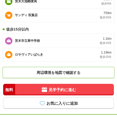
茨木大池郵便局
徒歩9分
759m
サンディ 双葉店
徒歩10分
徒歩15分以内
1.1km
茨木市立東中学校
徒歩14分
1.19km
ロサヴィアいばらき
徒歩15分
周辺環境を地図で確認する
無料
見学予約に進む