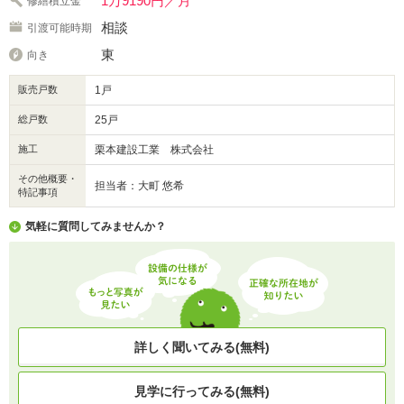
1万9190円／月
修繕積立金
相談
引渡可能時期
東
向き
販売戸数
1戸
総戸数
25戸
施工
栗本建設工業 株式会社
その他概要・
担当者：大町 悠希
特記事項
気軽に質問してみませんか？
詳しく聞いてみる(無料)
見学に行ってみる(無料)