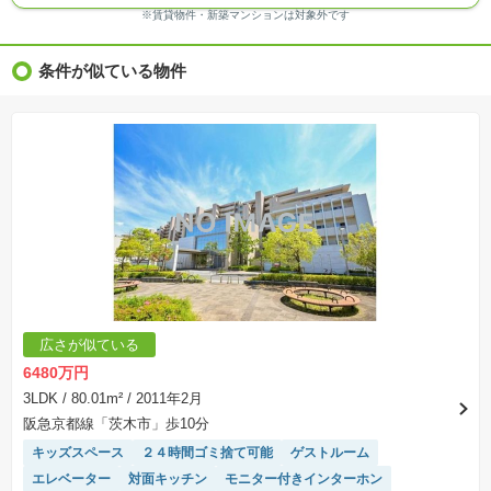
※ＣＧ合成の画像の場合、実際とは多少異なる場合があります。
※賃貸物件・新築マンションは対象外です
※物件特徴：販売戸数が複数の物件は、全ての住戸に該当しない項目もあります。
※完成後１年以上を経過した未入居物件が掲載される場合があります。ご了承ください。
※新着：物件情報が「SUUMO」に掲載された日から１週間表示されます。
条件が似ている物件
※価格更新：物件価格が変更された日から１週間表示されます。
※販売予定物件はすべて、販売開始するまで契約または予約の申込みはできません。
※購入の前には物件内容や契約条件についてご自身で十分な確認をしていただくようにお願い
いたします。
※建築条件土地の情報内に掲載されている、建物プラン例は、土地購入者の設計プランの参考
の一例であって、プランの採用可否は任意です。
※土地（建築条件なし）で「建物プラン例」が表記してある時、そのプラン例は特定の建築請
負会社によるもので、当該建築請負会社以外で建てた場合、同様のものが同価格で建てられる
とは限りません。また建築請負会社を特定するものではありません。
※建築条件付き土地とは、その土地に建築する建物の建築請負契約が、一定期間内に成立する
ことを条件として売買される土地のことをいいます。建築請負契約成立に向けて設計プランを
協議するため、土地購入者が自己の希望する建物の設計協議をするために必要な相当の期間の
交渉期間が設定され、その期間内で希望を満たすプランが実現できたかどうかにより結論を出
します。なお、この期間は概ね3ヶ月程度とされています。納得のいくプランが出来ず、建築請
負契約が成立しない場合、土地売買契約は白紙に戻り、土地契約にかかった代金（土地代金、
手付金など）は名目のいかんに関わらず、全て返却されます。
※課税対象物件の「価格」や「費用等」は消費税込みの「総額表示」で統一しています。
※「本体価格」とは、課税対象物件においては「消費税を除いた建物価格」と「土地価格」の
広さが似ている
合計額を指します。
※課税対象物件は消費税込みの総額表示のため、不動産広告の販売価格には本体価格の金額は
6480万円
表示されておりません。
※取引にかかる費用：物件の契約手続き、決済、引き渡し時にかかる費用を表示しています。
3LDK
/ 80.01m²
/ 2011年2月
不動産会社によって表記有無が異なるため、ご自身で十分な確認をしていただくようにお願い
阪急京都線「茨木市」歩10分
いたします。
※掲載の省エネ性能ラベル内の物件・住棟・号室名称については最新のものに変更されている
キッズスペース
２４時間ゴミ捨て可能
ゲストルーム
場合があります。
エレベーター
対面キッチン
モニター付きインターホン