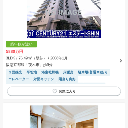
築年数が近い
5880万円
3LDK
/ 76.49m²（壁芯）
/ 2008年1月
阪急京都線「茨木市」歩9分
３面採光
平坦地
浴室乾燥機
床暖房
駐車場(普通車)あり
エレベーター
対面キッチン
陽当り良好
モニター付きインターホン
システムキッチン
駐車場空き
駐輪場・バイク置き場
ペット相談
温水洗浄便座
宅配ボックス