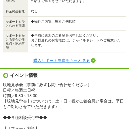
細説明
の駅まで送迎させていただきます。
なし
料金発生有無
◆物件ご内覧、弊社ご来店時
サポートを受
けられる期間
◆事前に送迎のご希望をお申し出ください。
サポートを受
ける場合の注
お子様連れのお客様には、チャイルドシートをご用意いた
意点・制約事
します。
項
購入サポート制度をもっと見る
イベント情報
現地見学会（事前に必ずお問い合わせください）
日程／毎週土日祝
時間／9:30～18:30
【現地見学会】については、土・日・祝がご都合悪い場合は、平日
もご対応させていただきます♪
◆◆各種相談受付中◆◆
【リフォーム相談】