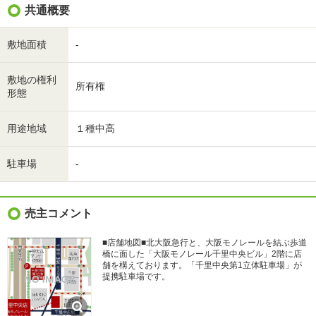
共通概要
敷地面積
-
敷地の権利
所有権
形態
用途地域
１種中高
駐車場
-
売主コメント
■店舗地図■北大阪急行と、大阪モノレールを結ぶ歩道
橋に面した「大阪モノレール千里中央ビル」2階に店
舗を構えております。「千里中央第1立体駐車場」が
提携駐車場です。