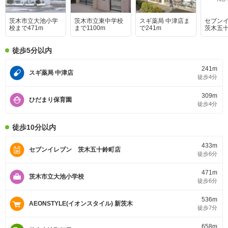
茨木市立大池小学
茨木市立東中学校
スギ薬局 中津店ま
セブン
校まで471m
まで1100m
で241m
茨木五
で433m
徒歩5分以内
241m
スギ薬局 中津店
徒歩4分
309m
ひだまり保育園
徒歩4分
徒歩10分以内
433m
セブンイレブン 茨木五十鈴町店
徒歩6分
471m
茨木市立大池小学校
徒歩6分
536m
AEONSTYLE(イオンスタイル) 新茨木
徒歩7分
658m