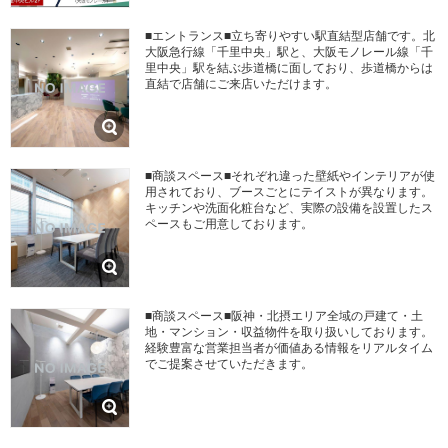
■エントランス■立ち寄りやすい駅直結型店舗です。北
大阪急行線「千里中央」駅と、大阪モノレール線「千
里中央」駅を結ぶ歩道橋に面しており、歩道橋からは
直結で店舗にご来店いただけます。
■商談スペース■それぞれ違った壁紙やインテリアが使
用されており、ブースごとにテイストが異なります。
キッチンや洗面化粧台など、実際の設備を設置したス
ペースもご用意しております。
■商談スペース■阪神・北摂エリア全域の戸建て・土
地・マンション・収益物件を取り扱いしております。
経験豊富な営業担当者が価値ある情報をリアルタイム
でご提案させていただきます。