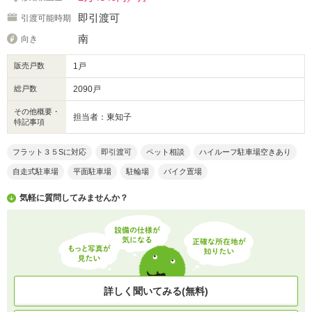
即引渡可
引渡可能時期
南
向き
販売戸数
1戸
総戸数
2090戸
その他概要・
担当者：東知子
特記事項
フラット３５Sに対応
即引渡可
ペット相談
ハイルーフ駐車場空きあり
自走式駐車場
平面駐車場
駐輪場
バイク置場
気軽に質問してみませんか？
詳しく聞いてみる(無料)