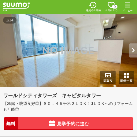
0
1/14
ワールドシティタワーズ キャピタルタワー
【29階・眺望良好◎】８０．４５平米２ＬＤＫ！3ＬＤＫへのリフォーム
も可能◎
無料
見学予約に進む