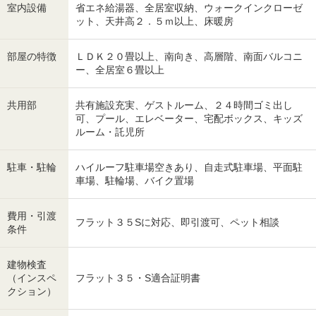
室内設備
省エネ給湯器、全居室収納、ウォークインクローゼ
ット、天井高２．５ｍ以上、床暖房
部屋の特徴
ＬＤＫ２０畳以上、南向き、高層階、南面バルコニ
ー、全居室６畳以上
共用部
共有施設充実、ゲストルーム、２４時間ゴミ出し
可、プール、エレベーター、宅配ボックス、キッズ
ルーム・託児所
駐車・駐輪
ハイルーフ駐車場空きあり、自走式駐車場、平面駐
車場、駐輪場、バイク置場
費用・引渡
フラット３５Sに対応、即引渡可、ペット相談
条件
建物検査
（インスペ
フラット３５・S適合証明書
クション）