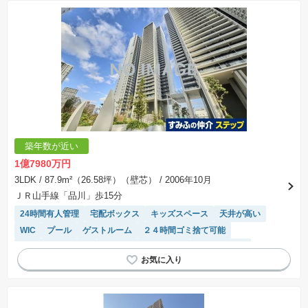
モニター付きインターホン
築年数が近い
1億7980万円
3LDK
/ 87.9m²（26.58坪）（壁芯）
/ 2006年10月
ＪＲ山手線「品川」歩15分
24時間有人管理
宅配ボックス
キッズスペース
天井が高い
WIC
プール
ゲストルーム
２４時間ゴミ捨て可能
駐車場(普通車)あり
駐輪場・バイク置き場
温水洗浄便座
ディスポーザー
ペット相談
駐車場空き
床暖房
システムキッチン
浴室乾燥機
食洗機
モニター付きインターホン