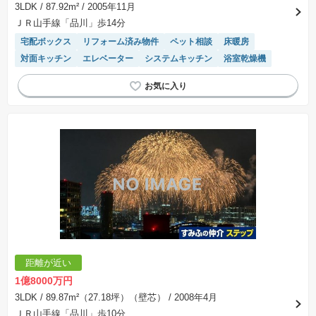
3LDK
/ 87.92m²
/ 2005年11月
ＪＲ山手線「品川」歩14分
宅配ボックス
リフォーム済み物件
ペット相談
床暖房
対面キッチン
エレベーター
システムキッチン
浴室乾燥機
距離が近い
1億8000万円
3LDK
/ 89.87m²（27.18坪）（壁芯）
/ 2008年4月
ＪＲ山手線「品川」歩10分