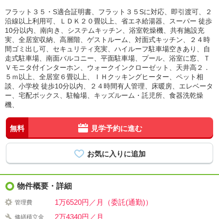
フラット３５・S適合証明書、フラット３５Sに対応、即引渡可、２
沿線以上利用可、ＬＤＫ２０畳以上、省エネ給湯器、スーパー 徒歩
10分以内、南向き、システムキッチン、浴室乾燥機、共有施設充
実、全居室収納、高層階、ゲストルーム、対面式キッチン、２４時
間ゴミ出し可、セキュリティ充実、ハイルーフ駐車場空きあり、自
走式駐車場、南面バルコニー、平面駐車場、プール、浴室に窓、Ｔ
Ｖモニタ付インターホン、ウォークインクローゼット、天井高２．
５ｍ以上、全居室６畳以上、ＩＨクッキングヒーター、ペット相
談、小学校 徒歩10分以内、２４時間有人管理、床暖房、エレベータ
ー、宅配ボックス、駐輪場、キッズルーム・託児所、食器洗乾燥
機、
無料
見学予約に進む
物件概要・詳細
1万6520円／月（委託(通勤)）
管理費
2万4340円／月
修繕積立金