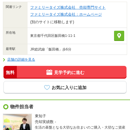
関連リンク
ファミリータイズ株式会社 売却専門サイト
ファミリータイズ株式会社：ホームページ
(別のサイトに移動します)
所在地
東京都千代田区飯田橋1-11-1
最寄駅
JR総武線「飯田橋」歩6分
店舗の詳細を見る
無料
見学予約に進む
物件担当者
東知子
売却実績数
-
生活の基盤となる大切なお住まいのご購入・大切なご資産