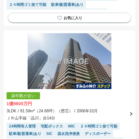
２４時間ゴミ捨て可能
駐車場(普通車)あり
駐輪場・バイク置き場
温水洗浄便座
ディスポーザー
陽当り良好
駐車場空き
床暖房
エレベーター
システムキッチン
浴室乾燥機
モニター付きインターホン
築年数が近い
1億9800万円
3LDK
/ 81.59m²（24.68坪）（壁芯）
/ 2006年10月
ＪＲ山手線「品川」歩14分
24時間有人管理
宅配ボックス
WIC
２４時間ゴミ捨て可能
駐車場(普通車)あり
SIC
温水洗浄便座
ディスポーザー