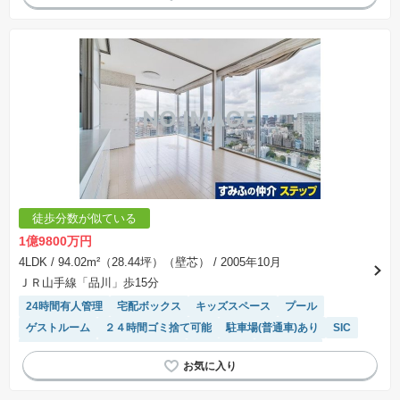
モニター付きインターホン
徒歩分数が似ている
1億9800万円
4LDK
/ 94.02m²（28.44坪）（壁芯）
/ 2005年10月
ＪＲ山手線「品川」歩15分
24時間有人管理
宅配ボックス
キッズスペース
プール
ゲストルーム
２４時間ゴミ捨て可能
駐車場(普通車)あり
SIC
温水洗浄便座
ディスポーザー
ペット相談
陽当り良好
駐車場空き
床暖房
対面キッチン
エレベーター
システムキッチン
浴室乾燥機
食洗機