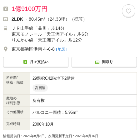
1億9100万円
2LDK
・80.45m²（24.33坪）（壁芯）
ＪＲ山手線「品川」歩14分
東京モノレール「天王洲アイル」歩6分
りんかい線「天王洲アイル」歩12分
東京都港区港南４-6-8
[ 地図 ]
月々支払い
間取り
所在階/
29階/RC42階地下2階建
構造・階建
高層階
敷地の
所有権
権利形態
その他面積
バルコニー面積：5.95m²
完成時期
2006年10月
情報提供日 : 2026年8月8日、次回更新予定日 : 2026年8月16日