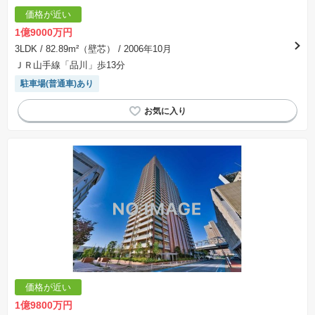
※「本体価格」とは、課税対象物件においては「消費税を除いた建物価格」と「土地価格」の
価格が近い
合計額を指します。
※課税対象物件は消費税込みの総額表示のため、不動産広告の販売価格には本体価格の金額は
1億9000万円
表示されておりません。
※取引にかかる費用：物件の契約手続き、決済、引き渡し時にかかる費用を表示しています。
3LDK
/ 82.89m²（壁芯）
/ 2006年10月
不動産会社によって表記有無が異なるため、ご自身で十分な確認をしていただくようにお願い
ＪＲ山手線「品川」歩13分
いたします。
※掲載の省エネ性能ラベル内の物件・住棟・号室名称については最新のものに変更されている
駐車場(普通車)あり
場合があります。
価格が近い
1億9800万円