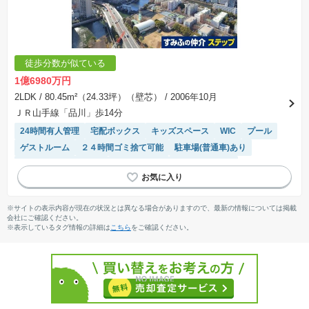
徒歩分数が似ている
1億6980万円
2LDK
/ 80.45m²（24.33坪）（壁芯）
/ 2006年10月
ＪＲ山手線「品川」歩14分
24時間有人管理
宅配ボックス
キッズスペース
WIC
プール
ゲストルーム
２４時間ゴミ捨て可能
駐車場(普通車)あり
駐輪場・バイク置き場
温水洗浄便座
ディスポーザー
リフォーム済み物件
ペット相談
陽当り良好
駐車場空き
床暖房
エレベーター
システムキッチン
浴室乾燥機
※サイトの表示内容が現在の状況とは異なる場合がありますので、最新の情報については掲載
会社にご確認ください。
※表示しているタグ情報の詳細は
こちら
をご確認ください。