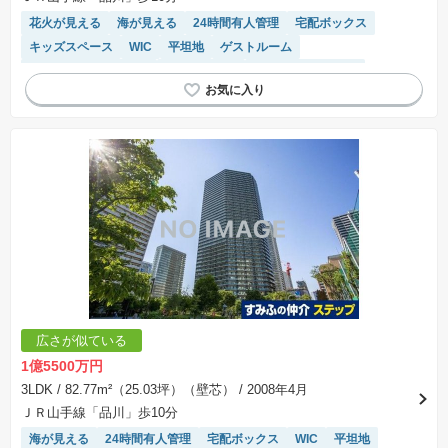
花火が見える
海が見える
24時間有人管理
宅配ボックス
キッズスペース
WIC
平坦地
ゲストルーム
２４時間ゴミ捨て可能
閑静な住宅地
駐車場(普通車)あり
駐輪場・バイク置き場
温水洗浄便座
ディスポーザー
ペット相談
陽当り良好
床暖房
システムキッチン
浴室乾燥機
モニター付きインターホン
広さが似ている
1億5500万円
3LDK
/ 82.77m²（25.03坪）（壁芯）
/ 2008年4月
ＪＲ山手線「品川」歩10分
海が見える
24時間有人管理
宅配ボックス
WIC
平坦地