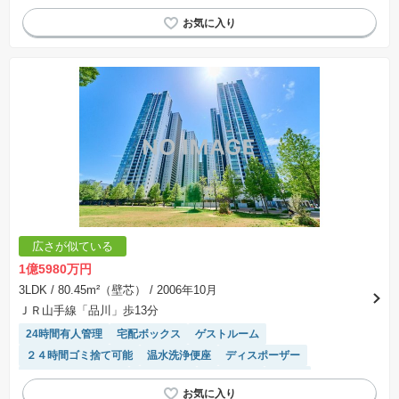
床暖房
エレベーター
浴室乾燥機
モニター付きインターホン
広さが似ている
1億5980万円
3LDK
/ 80.45m²（壁芯）
/ 2006年10月
ＪＲ山手線「品川」歩13分
24時間有人管理
宅配ボックス
ゲストルーム
２４時間ゴミ捨て可能
温水洗浄便座
ディスポーザー
リフォーム済み物件
ペット相談
陽当り良好
床暖房
エレベーター
システムキッチン
浴室乾燥機
食洗機