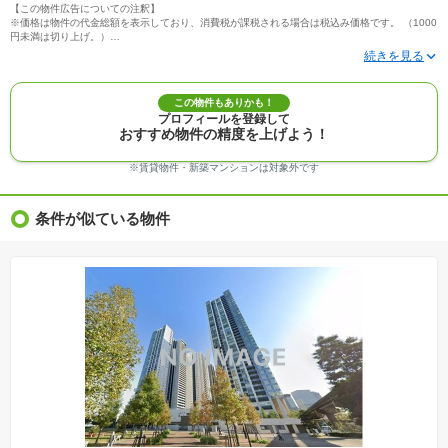
【この物件広告についての注釈】
※価格は物件の代金総額を表示しており、消費税が課税される場合は税込み価格です。 （1000
円未満は切り上げ。）
※写真に写っている、またはパース（絵）や間取り図に描かれている家具や車などは、特にコ
メントがない場合、販売価格に含まれません。
※敷地権利が定期借地権のものは価格に権利金を含みます。
※建築条件付き土地価格には、建物価格は含まれません。
この物件もありかも！
※物件情報は、原則として情報提供日の２日前に最終確認した情報です。
プロフィールを登録して
※完成予想図はいずれも外構、植栽、外観等実際のものとは多少異なることがあります。
おすすめ物件の精度を上げよう！
※モデルルーム・モデルハウス・展示場・ショールームの画像の場合、今回販売の物件と異な
る場合があります。
※ＣＧ合成の画像の場合、実際とは多少異なる場合があります。
※賃貸物件・新築マンションは対象外です
※物件特徴：販売戸数が複数の物件は、全ての住戸に該当しない項目もあります。
※完成後１年以上を経過した未入居物件が掲載される場合があります。ご了承ください。
※新着：物件情報が「SUUMO」に掲載された日から１週間表示されます。
条件が似ている物件
※価格更新：物件価格が変更された日から１週間表示されます。
※販売予定物件はすべて、販売開始するまで契約または予約の申込みはできません。
※購入の前には物件内容や契約条件についてご自身で十分な確認をしていただくようにお願い
いたします。
※建築条件土地の情報内に掲載されている、建物プラン例は、土地購入者の設計プランの参考
の一例であって、プランの採用可否は任意です。
※土地（建築条件なし）で「建物プラン例」が表記してある時、そのプラン例は特定の建築請
負会社によるもので、当該建築請負会社以外で建てた場合、同様のものが同価格で建てられる
とは限りません。また建築請負会社を特定するものではありません。
※建築条件付き土地とは、その土地に建築する建物の建築請負契約が、一定期間内に成立する
ことを条件として売買される土地のことをいいます。建築請負契約成立に向けて設計プランを
協議するため、土地購入者が自己の希望する建物の設計協議をするために必要な相当の期間の
交渉期間が設定され、その期間内で希望を満たすプランが実現できたかどうかにより結論を出
します。なお、この期間は概ね3ヶ月程度とされています。納得のいくプランが出来ず、建築請
負契約が成立しない場合、土地売買契約は白紙に戻り、土地契約にかかった代金（土地代金、
手付金など）は名目のいかんに関わらず、全て返却されます。
※課税対象物件の「価格」や「費用等」は消費税込みの「総額表示」で統一しています。