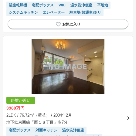
浴室乾燥機
宅配ボックス
WIC
温水洗浄便座
平坦地
システムキッチン
エレベーター
駐車場(普通車)あり
距離が近い
3980万円
2LDK
/ 76.72m²（壁芯）
/ 2004年2月
地下鉄東西線「西１８丁目」歩7分
宅配ボックス
対面キッチン
温水洗浄便座