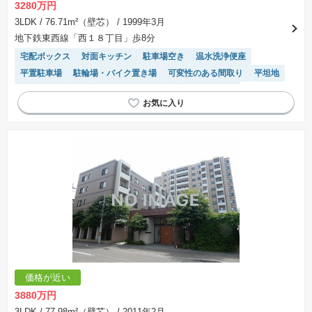
3280万円
3LDK
/ 76.71m²（壁芯）
/ 1999年3月
地下鉄東西線「西１８丁目」歩8分
宅配ボックス
対面キッチン
駐車場空き
温水洗浄便座
平置駐車場
駐輪場・バイク置き場
可変性のある間取り
平坦地
システムキッチン
リフォーム済み物件
エレベーター
モニター付きインターホン
陽当り良好
駐車場(普通車)あり
価格が近い
3880万円
3LDK
/ 77.98m²（壁芯）
/ 2011年2月