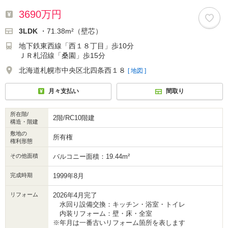
3690万円
3LDK
・71.38m²（壁芯）
地下鉄東西線「西１８丁目」歩10分
ＪＲ札沼線「桑園」歩15分
北海道札幌市中央区北四条西１８
[ 地図 ]
月々支払い
間取り
所在階/
2階/RC10階建
構造・階建
敷地の
所有権
権利形態
その他面積
バルコニー面積：19.44m²
完成時期
1999年8月
リフォーム
2026年4月完了
水回り設備交換：キッチン・浴室・トイレ
内装リフォーム：壁・床・全室
※年月は一番古いリフォーム箇所を表します