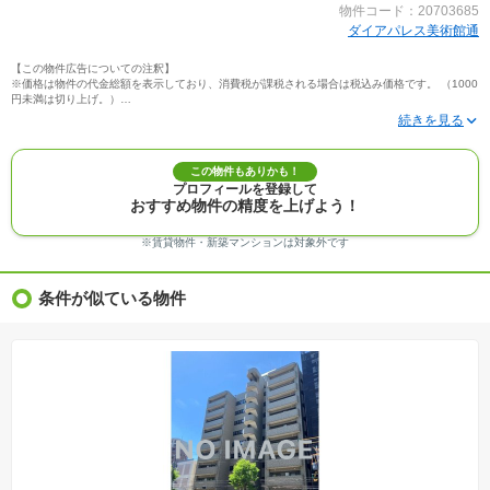
物件コード：20703685
ダイアパレス美術館通
【この物件広告についての注釈】
※価格は物件の代金総額を表示しており、消費税が課税される場合は税込み価格です。 （1000
円未満は切り上げ。）
※写真に写っている、またはパース（絵）や間取り図に描かれている家具や車などは、特にコ
メントがない場合、販売価格に含まれません。
※敷地権利が定期借地権のものは価格に権利金を含みます。
※建築条件付き土地価格には、建物価格は含まれません。
この物件もありかも！
※物件情報は、原則として情報提供日の２日前に最終確認した情報です。
プロフィールを登録して
※完成予想図はいずれも外構、植栽、外観等実際のものとは多少異なることがあります。
おすすめ物件の精度を上げよう！
※モデルルーム・モデルハウス・展示場・ショールームの画像の場合、今回販売の物件と異な
る場合があります。
※ＣＧ合成の画像の場合、実際とは多少異なる場合があります。
※賃貸物件・新築マンションは対象外です
※物件特徴：販売戸数が複数の物件は、全ての住戸に該当しない項目もあります。
※完成後１年以上を経過した未入居物件が掲載される場合があります。ご了承ください。
※新着：物件情報が「SUUMO」に掲載された日から１週間表示されます。
条件が似ている物件
※価格更新：物件価格が変更された日から１週間表示されます。
※販売予定物件はすべて、販売開始するまで契約または予約の申込みはできません。
※購入の前には物件内容や契約条件についてご自身で十分な確認をしていただくようにお願い
いたします。
※建築条件土地の情報内に掲載されている、建物プラン例は、土地購入者の設計プランの参考
の一例であって、プランの採用可否は任意です。
※土地（建築条件なし）で「建物プラン例」が表記してある時、そのプラン例は特定の建築請
負会社によるもので、当該建築請負会社以外で建てた場合、同様のものが同価格で建てられる
とは限りません。また建築請負会社を特定するものではありません。
※建築条件付き土地とは、その土地に建築する建物の建築請負契約が、一定期間内に成立する
ことを条件として売買される土地のことをいいます。建築請負契約成立に向けて設計プランを
協議するため、土地購入者が自己の希望する建物の設計協議をするために必要な相当の期間の
交渉期間が設定され、その期間内で希望を満たすプランが実現できたかどうかにより結論を出