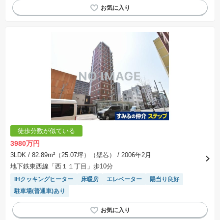
徒歩分数が似ている
3980万円
3LDK
/ 82.89m²（25.07坪）（壁芯）
/ 2006年2月
地下鉄東西線「西１１丁目」歩10分
IHクッキングヒーター
床暖房
エレベーター
陽当り良好
駐車場(普通車)あり