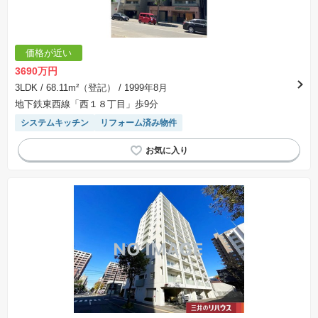
します。なお、この期間は概ね3ヶ月程度とされています。納得のいくプランが出来ず、建築請
負契約が成立しない場合、土地売買契約は白紙に戻り、土地契約にかかった代金（土地代金、
手付金など）は名目のいかんに関わらず、全て返却されます。
※課税対象物件の「価格」や「費用等」は消費税込みの「総額表示」で統一しています。
※「本体価格」とは、課税対象物件においては「消費税を除いた建物価格」と「土地価格」の
価格が近い
合計額を指します。
※課税対象物件は消費税込みの総額表示のため、不動産広告の販売価格には本体価格の金額は
3690万円
表示されておりません。
※取引にかかる費用：物件の契約手続き、決済、引き渡し時にかかる費用を表示しています。
3LDK
/ 68.11m²（登記）
/ 1999年8月
不動産会社によって表記有無が異なるため、ご自身で十分な確認をしていただくようにお願い
地下鉄東西線「西１８丁目」歩9分
いたします。
※掲載の省エネ性能ラベル内の物件・住棟・号室名称については最新のものに変更されている
システムキッチン
リフォーム済み物件
場合があります。