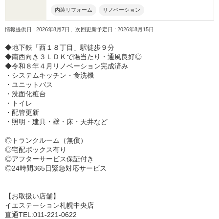
内装リフォーム
リノベーション
情報提供日 : 2026年8月7日、次回更新予定日 : 2026年8月15日
◆地下鉄「西１８丁目」駅徒歩９分
◆南西向き３ＬＤＫで陽当たり・通風良好◎
◆令和８年４月リノベーション完成済み
・システムキッチン・食洗機
・ユニットバス
・洗面化粧台
・トイレ
・配管更新
・照明・建具・壁・床・天井など
◎トランクルーム（無償）
◎宅配ボックス有り
◎アフターサービス保証付き
◎24時間365日緊急対応サービス
【お取扱い店舗】
イエステーション札幌中央店
直通TEL:011-221-0622