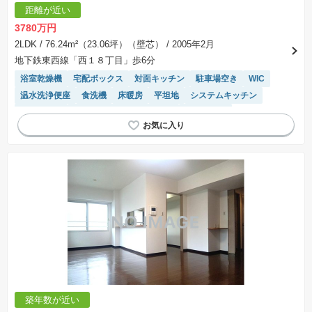
距離が近い
3780万円
2LDK
/ 76.24m²（23.06坪）（壁芯）
/ 2005年2月
地下鉄東西線「西１８丁目」歩6分
浴室乾燥機
宅配ボックス
対面キッチン
駐車場空き
WIC
温水洗浄便座
食洗機
床暖房
平坦地
システムキッチン
ペット相談
モニター付きインターホン
陽当り良好
駐車場(普通車)あり
築年数が近い