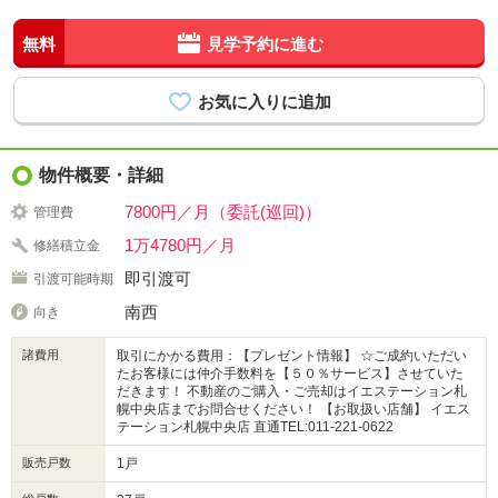
無料
見学予約に進む
物件概要・詳細
7800円／月（委託(巡回)）
管理費
1万4780円／月
修繕積立金
即引渡可
引渡可能時期
南西
向き
諸費用
取引にかかる費用：【プレゼント情報】 ☆ご成約いただい
たお客様には仲介手数料を【５０％サービス】させていた
だきます！ 不動産のご購入・ご売却はイエステーション札
幌中央店までお問合せください！ 【お取扱い店舗】 イエス
テーション札幌中央店 直通TEL:011-221-0622
販売戸数
1戸