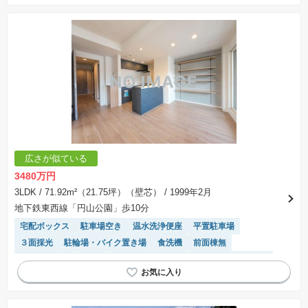
広さが似ている
3480万円
3LDK
/ 71.92m²（21.75坪）（壁芯）
/ 1999年2月
地下鉄東西線「円山公園」歩10分
宅配ボックス
駐車場空き
温水洗浄便座
平置駐車場
３面採光
駐輪場・バイク置き場
食洗機
前面棟無
高機能トイレ
平坦地
システムキッチン
リフォーム済み物件
閑静な住宅地
エレベーター
モニター付きインターホン
陽当り良好
駐車場(普通車)あり