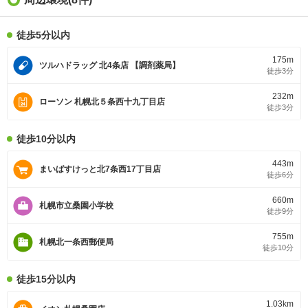
徒歩5分以内
175m
ツルハドラッグ 北4条店 【調剤薬局】
徒歩3分
232m
ローソン 札幌北５条西十九丁目店
徒歩3分
徒歩10分以内
443m
まいばすけっと北7条西17丁目店
徒歩6分
660m
札幌市立桑園小学校
徒歩9分
755m
札幌北一条西郵便局
徒歩10分
徒歩15分以内
1.03km