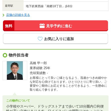
最寄駅
地下鉄東西線「南郷18丁目」歩8分
店舗の詳細を見る
無料
見学予約に進む
物件担当者
高橋 甲一郎
業界経験
25年
売却実績数
-
お客様にとって良いご縁となるよう、迅速かつきめ細やか
な対応を心掛けております。ひとりひとりに寄り添い、ご
要望やご期待にお応えすることができるよう、一生懸命に
取り組んで参ります。
この物件について
小学校やスーパー、ドラッグストアまで歩いて10分圏内◎利便