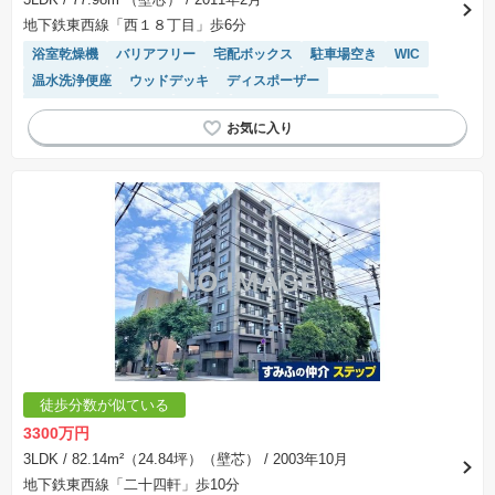
地下鉄東西線「西１８丁目」歩6分
浴室乾燥機
バリアフリー
宅配ボックス
駐車場空き
WIC
温水洗浄便座
ウッドデッキ
ディスポーザー
駐輪場・バイク置き場
食洗機
IHクッキングヒーター
床暖房
窓付き浴室
システムキッチン
リフォーム済み物件
閑静な住宅地
エレベーター
モニター付きインターホン
駐車場(普通車)あり
徒歩分数が似ている
3300万円
3LDK
/ 82.14m²（24.84坪）（壁芯）
/ 2003年10月
地下鉄東西線「二十四軒」歩10分