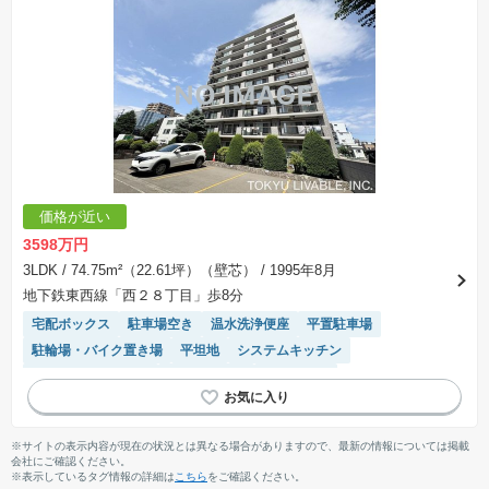
価格が近い
3598万円
3LDK
/ 74.75m²（22.61坪）（壁芯）
/ 1995年8月
地下鉄東西線「西２８丁目」歩8分
宅配ボックス
駐車場空き
温水洗浄便座
平置駐車場
駐輪場・バイク置き場
平坦地
システムキッチン
リフォーム済み物件
エレベーター
陽当り良好
駐車場(普通車)あり
※サイトの表示内容が現在の状況とは異なる場合がありますので、最新の情報については掲載
会社にご確認ください。
※表示しているタグ情報の詳細は
こちら
をご確認ください。