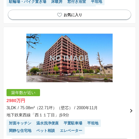
駐輪場・バイク置き場
床暖房
窓付き浴室
平坦地
システムキッチン
閑静な住宅地
エレベーター
モニター付きインターホン
陽当り良好
駐車場(普通車)あり
築年数が近い
2980万円
3LDK
/ 75.08m²（22.71坪）（壁芯）
/ 2000年11月
地下鉄東西線「西１１丁目」歩9分
対面キッチン
温水洗浄便座
平置駐車場
平坦地
閑静な住宅地
ペット相談
エレベーター
モニター付きインターホン
陽当り良好