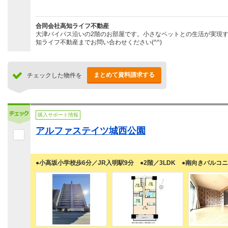
合同会社高知ライフ不動産
大津バイパス沿いの2階のお部屋です。小さなペットとの生活が実現
知ライフ不動産までお問い合わせください(^^)
まとめて資料請求する
チェックした物件を
購入サポート情報
アルファステイツ城西公園
●小高坂小学校歩6分／JR入明駅9分 ●2階／3LDK ●南向きバルコ