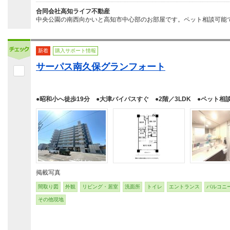
合同会社高知ライフ不動産
中央公園の南西向かいと高知市中心部のお部屋です。ペット相談可能
新着
購入サポート情報
サーパス南久保グランフォート
●昭和小へ徒歩19分 ●大津バイパスすぐ ●2階／3LDK ●ペット相
掲載写真
間取り図
外観
リビング・居室
洗面所
トイレ
エントランス
バルコニ
その他現地