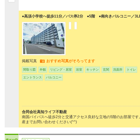
●高須小学校へ徒歩11分／バス停2分 ●5階 ●南向きバルコニー／3L
掲載写真
おすすめ写真がそろってます
間取り図
外観
リビング・居室
浴室
キッチン
玄関
洗面所
トイレ
エントランス
バルコニー
合同会社高知ライフ不動産
南国バイパスへ徒歩2分と交通アクセス良好な立地の5階のお部屋で
産までお問い合わせください(^^)