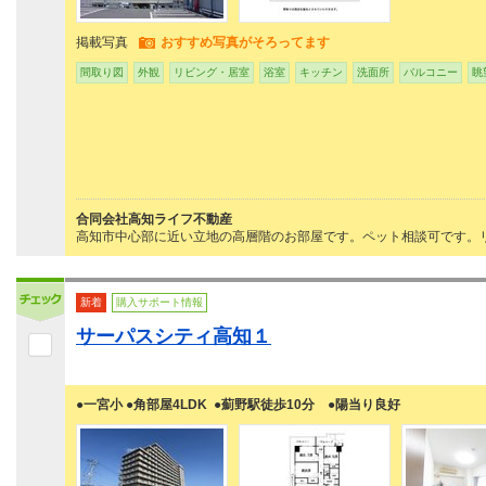
掲載写真
おすすめ写真がそろってます
間取り図
外観
リビング・居室
浴室
キッチン
洗面所
バルコニー
眺
合同会社高知ライフ不動産
高知市中心部に近い立地の高層階のお部屋です。ペット相談可です。リ
新着
購入サポート情報
サーパスシティ高知１
●一宮小 ●角部屋4LDK ●薊野駅徒歩10分 ●陽当り良好