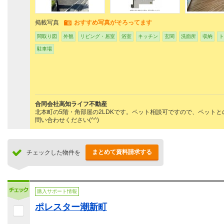
掲載写真
おすすめ写真がそろってます
間取り図
外観
リビング・居室
浴室
キッチン
玄関
洗面所
収納
ト
駐車場
合同会社高知ライフ不動産
北本町の5階・角部屋の2LDKです。ペット相談可ですので、ペット
問い合わせください(^^)
まとめて資料請求する
チェックした物件を
購入サポート情報
ポレスター潮新町