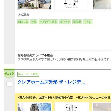
掲載写真
間取り図
外観
リビング・居室
キッチン
洗面所
トイレ
合同会社高知ライフ不動産
フジ桜井店さんのすぐ隣というお買い物に便利な最上階のお部屋です。
購入サポート情報
クレアホームズ升形 ザ・レジデ…
●第六小歩3分、城西中8分と高知市中心部 ●三方向バルコニーのある2