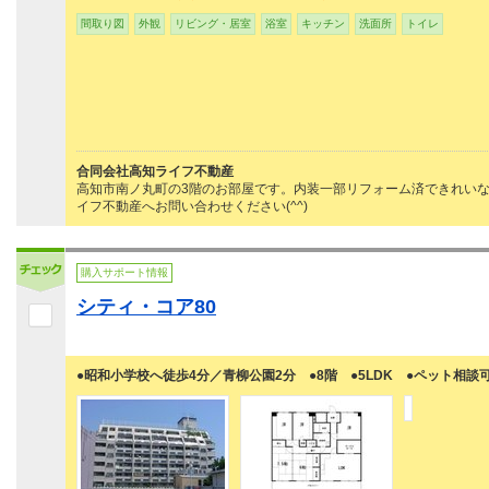
間取り図
外観
リビング・居室
浴室
キッチン
洗面所
トイレ
合同会社高知ライフ不動産
高知市南ノ丸町の3階のお部屋です。内装一部リフォーム済できれい
イフ不動産へお問い合わせください(^^)
購入サポート情報
シティ・コア80
●昭和小学校へ徒歩4分／青柳公園2分 ●8階 ●5LDK ●ペット相談