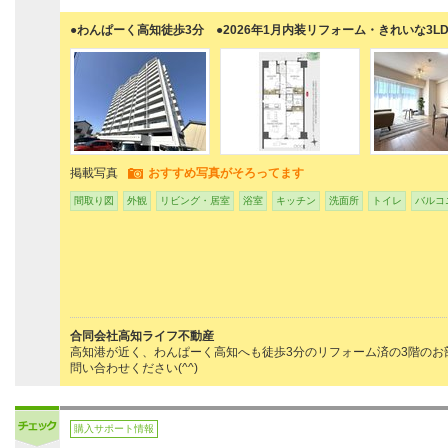
●わんぱーく高知徒歩3分 ●2026年1月内装リフォーム・きれいな3LD
掲載写真
おすすめ写真がそろってます
間取り図
外観
リビング・居室
浴室
キッチン
洗面所
トイレ
バルコ
合同会社高知ライフ不動産
高知港が近く、わんぱーく高知へも徒歩3分のリフォーム済の3階の
問い合わせください(^^)
購入サポート情報