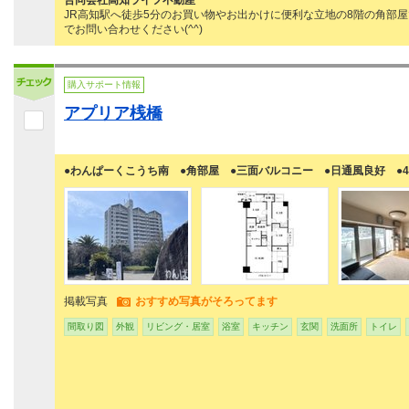
合同会社高知ライフ不動産
JR高知駅へ徒歩5分のお買い物やお出かけに便利な立地の8階の角部
でお問い合わせください(^^)
購入サポート情報
アプリア桟橋
●わんぱーくこうち南 ●角部屋 ●三面バルコニー ●日通風良好 ●4
掲載写真
おすすめ写真がそろってます
間取り図
外観
リビング・居室
浴室
キッチン
玄関
洗面所
トイレ