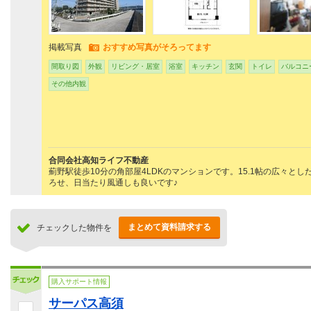
掲載写真
おすすめ写真がそろってます
間取り図
外観
リビング・居室
浴室
キッチン
玄関
トイレ
バルコニ
その他内観
合同会社高知ライフ不動産
薊野駅徒歩10分の角部屋4LDKのマンションです。15.1帖の広々
ろせ、日当たり風通しも良いです♪
まとめて資料請求する
チェックした物件を
購入サポート情報
サーパス高須