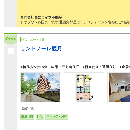
合同会社高知ライフ不動産
トップワン四国の17階の北西角部屋です。リフォームを含めたご相談も
購入サポート情報
サントノーレ観月
●初月小へ歩16分 ●7階・三方角住戸 ●日当たり・通風良好 ●全居
掲載写真
間取り図
外観
リビング・居室