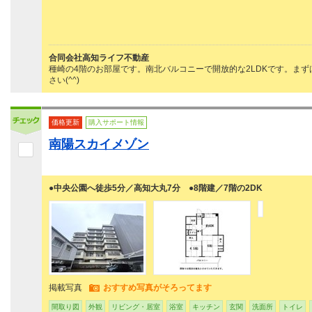
合同会社高知ライフ不動産
種崎の4階のお部屋です。南北バルコニーで開放的な2LDKです。ま
さい(^^)
価格更新
購入サポート情報
南陽スカイメゾン
●中央公園へ徒歩5分／高知大丸7分 ●8階建／7階の2DK
掲載写真
おすすめ写真がそろってます
間取り図
外観
リビング・居室
浴室
キッチン
玄関
洗面所
トイレ