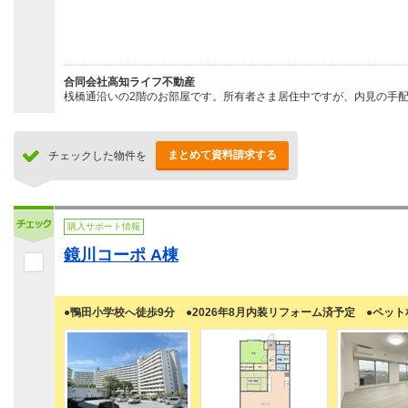
合同会社高知ライフ不動産
桟橋通沿いの2階のお部屋です。所有者さま居住中ですが、内見の手配
まとめて資料請求する
チェックした物件を
購入サポート情報
鏡川コーポ A棟
●鴨田小学校へ徒歩9分 ●2026年8月内装リフォーム済予定 ●ペット