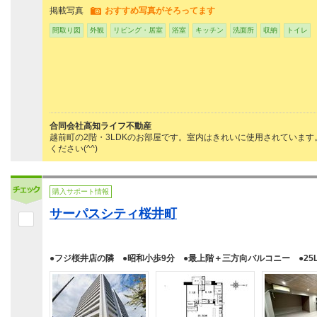
掲載写真
おすすめ写真がそろってます
間取り図
外観
リビング・居室
浴室
キッチン
洗面所
収納
トイレ
合同会社高知ライフ不動産
越前町の2階・3LDKのお部屋です。室内はきれいに使用されていま
ください(^^)
購入サポート情報
サーパスシティ桜井町
●フジ桜井店の隣 ●昭和小歩9分 ●最上階＋三方向バルコニー ●25L