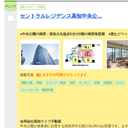
購入サポート情報
セントラルレジデンス高知中央公…
●中央公園の南西・高知大丸徒歩5分の5階の南西角部屋 ●猫などペ
掲載写真
おすすめ写真がそろってます
間取り図
外観
リビング・居室
浴室
キッチン
玄関
洗面所
トイレ
エントランス
眺望写真
合同会社高知ライフ不動産
中央公園が南東側に位置する高知市中心部の3LDKのお部屋です。ま