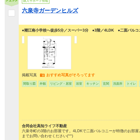
購入サポート情報
六泉寺ガーデンヒルズ
●潮江南小学校へ徒歩5分／スーパー3分 ●3階／4LDK ●二面バルコ
掲載写真
おすすめ写真がそろってます
間取り図
外観
リビング・居室
浴室
キッチン
玄関
洗面所
トイレ
合同会社高知ライフ不動産
六泉寺町の3階のお部屋です。4LDKで二面バルコニーが特徴のお部
までお問い合わせください(^^)