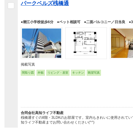
パークベルズ桟橋通
●潮江小学校徒歩6分 ●ペット相談可 ●二面バルコニー／日当良 ●3
掲載写真
間取り図
外観
リビング・居室
キッチン
眺望写真
合同会社高知ライフ不動産
桟橋通すぐの8階・3LDKのお部屋です。室内もきれいに使用されて
知ライフ不動産までお問い合わせください(^^)