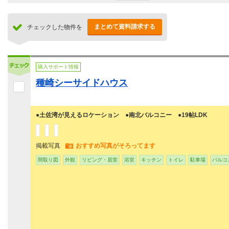
まとめて資料請求する
チェックした物件を
購入サポート情報
種崎シーサイドハウス
●土佐湾が見えるロケーション ●南北バルコニー ●19帖LDK
掲載写真
おすすめ写真がそろってます
間取り図
外観
リビング・居室
浴室
キッチン
トイレ
駐車場
バルコ