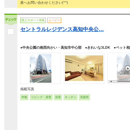
産へお問い合わせください(^^)
購入サポート情報
ムービー
セントラルレジデンス高知中央公…
●中央公園の南西向かい・高知市中心部 ●きれいな3LDK ●ペット
掲載写真
外観
リビング・居室
浴室
キッチン
洗面所