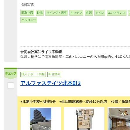
掲載写真
間取り図
外観
リビング・居室
キッチン
玄関
トイレ
エントランス
バルコニー
合同会社高知ライフ不動産
鏡川大橋そばで南東角部屋・二面バルコニーのある開放的な４LDKのお
購入サポート情報
即引渡可
アルファステイツ北本町3
●江陽小学校へ徒歩5分 ●生活関連施設へ徒歩10分以内 ●5階／角