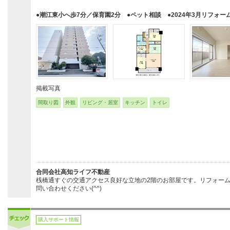
●潮江東小へ歩7分／保育園2分 ●ペット相談 ●2024年3月リフォー
掲載写真
間取り図
外観
リビング・居室
キッチン
トイレ
合同会社高知ライフ不動産
桟橋通すぐの交通アクセス良好な立地の2階のお部屋です。リフォー
問い合わせください(^^)
購入サポート情報