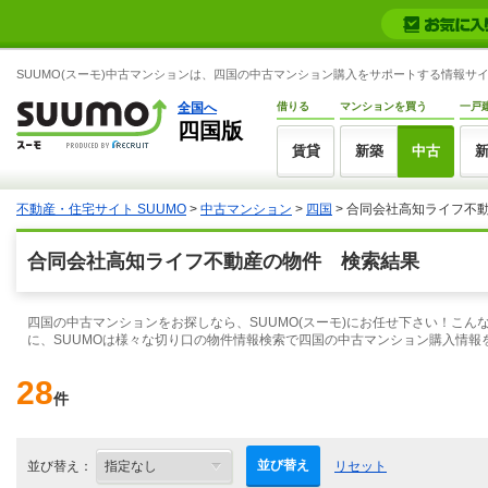
SUUMO(スーモ)中古マンションは、四国の中古マンション購入をサポートする情報サ
全国へ
借りる
マンションを買う
一戸
四国版
賃貸
新築
中古
不動産・住宅サイト SUUMO
>
中古マンション
>
四国
> 合同会社高知ライフ不
合同会社高知ライフ不動産の物件 検索結果
四国の中古マンションをお探しなら、SUUMO(スーモ)にお任せ下さい！こ
に、SUUMOは様々な切り口の物件情報検索で四国の中古マンション購入情報
28
件
並び替え
並び替え：
リセット