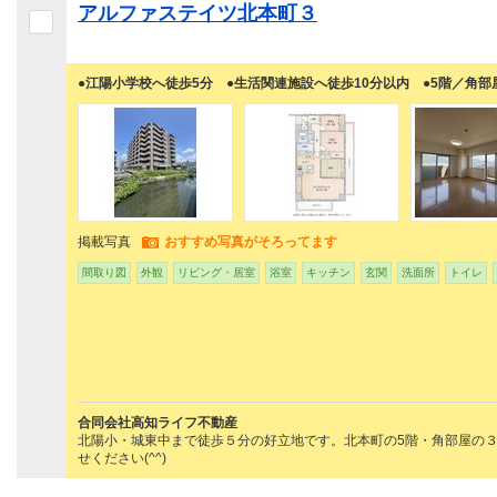
アルファステイツ北本町３
●江陽小学校へ徒歩5分 ●生活関連施設へ徒歩10分以内 ●5階／角
掲載写真
おすすめ写真がそろってます
間取り図
外観
リビング・居室
浴室
キッチン
玄関
洗面所
トイレ
合同会社高知ライフ不動産
北陽小・城東中まで徒歩５分の好立地です。北本町の5階・角部屋の３
せください(^^)