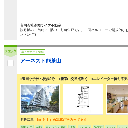
合同会社高知ライフ不動産
観月坂の11階建／7階の三方角住戸です。三面バルコニーで開放的な
ださい(^^)
購入サポート情報
アーネスト能茶山
●鴨田小学校へ徒歩8分 ●能茶山交差点近く ●エレベーター待ち不要
掲載写真
おすすめ写真がそろってます
間取り図
外観
リビング・居室
浴室
キッチン
洗面所
トイレ
バルコ