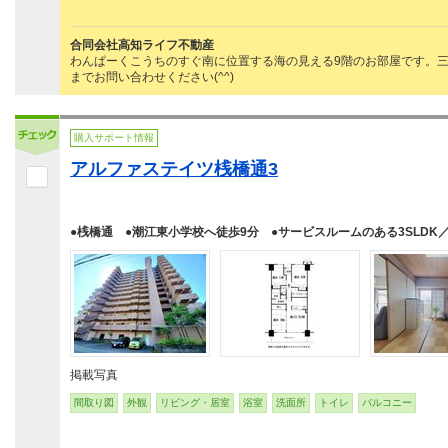
合同会社高知ライフ不動産
わんぱーくこうちのすぐ南に位置する海の見える9階のお部屋です。三
までお問い合わせください(^^)
購入サポート情報
アルファステイツ桟橋通3
●桟橋通 ●潮江東小学校へ徒歩9分 ●サービスルームのある3SLDK／
掲載写真
間取り図
外観
リビング・居室
浴室
洗面所
トイレ
バルコニー