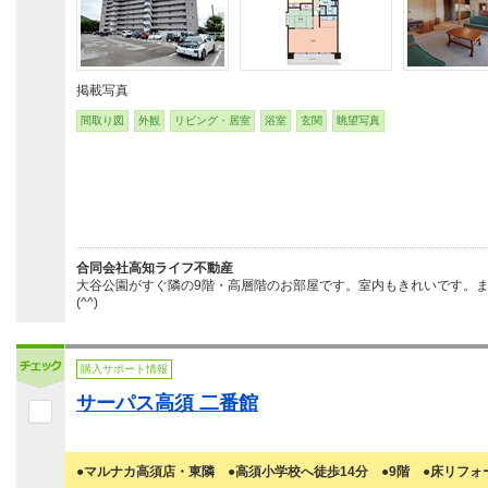
掲載写真
間取り図
外観
リビング・居室
浴室
玄関
眺望写真
合同会社高知ライフ不動産
大谷公園がすぐ隣の9階・高層階のお部屋です。室内もきれいです。
(^^)
購入サポート情報
サーパス高須 二番館
●マルナカ高須店・東隣 ●高須小学校へ徒歩14分 ●9階 ●床リフォ