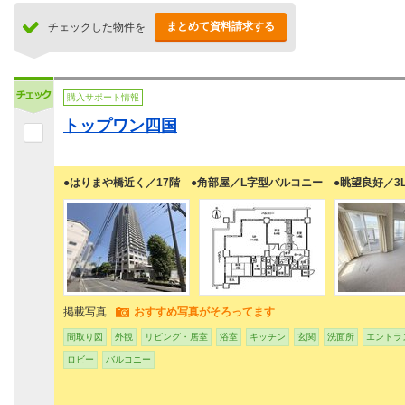
まとめて資料請求する
チェックした物件を
購入サポート情報
トップワン四国
●はりまや橋近く／17階 ●角部屋／L字型バルコニー ●眺望良好／3L
掲載写真
おすすめ写真がそろってます
間取り図
外観
リビング・居室
浴室
キッチン
玄関
洗面所
エントラ
ロビー
バルコニー