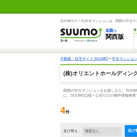
SUUMO(スーモ)中古マンションは、関西の中古
全国へ
借
関西版
不動産・住宅サイト SUUMO
>
中古マンショ
(株)オリエントホールディン
関西の中古マンションをお探しなら、SUU
に、SUUMOは様々な切り口の物件情報検
4
件
並び
並び替え：