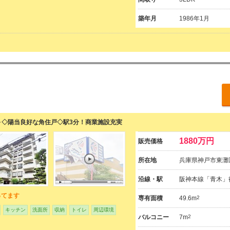
築年月
1986年1月
～◇陽当良好な角住戸◇駅3分！商業施設充実
1880万円
販売価格
所在地
兵庫県神戸市東灘
沿線・駅
阪神本線「青木」
ってます
専有面積
49.6m
2
キッチン
洗面所
収納
トイレ
周辺環境
バルコニー
7m
2