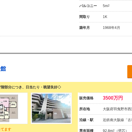
バルコニー
5m
2
間取り
1K
築年月
1968年4月
番館
7階部分につき、日当たり・眺望良好◇
3500万円
販売価格
所在地
大阪府羽曳野市西
沿線・駅
近鉄南大阪線「古
ってます
専有面積
92.8m
2
（壁芯）