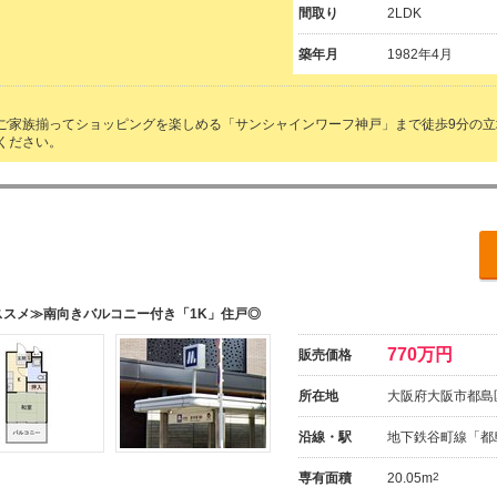
間取り
2LDK
築年月
1982年4月
ご家族揃ってショッピングを楽しめる「サンシャインワーフ神戸」まで徒歩9分の
ください。
ススメ≫南向きバルコニー付き「1K」住戸◎
770万円
販売価格
所在地
大阪府大阪市都島
沿線・駅
地下鉄谷町線「都
専有面積
20.05m
2