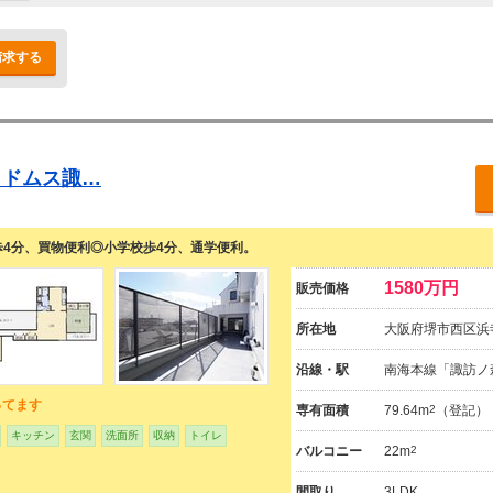
請求する
・ドムス諏…
歩4分、買物便利◎小学校歩4分、通学便利。
1580万円
販売価格
所在地
大阪府堺市西区浜
沿線・駅
南海本線「諏訪ノ
ってます
専有面積
79.64m
2
（登記）
キッチン
玄関
洗面所
収納
トイレ
バルコニー
22m
2
間取り
3LDK