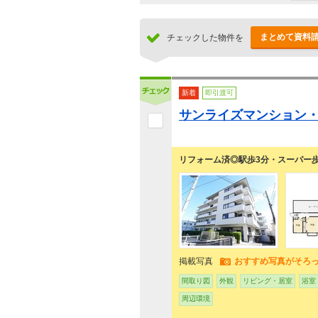
まとめて資料
チェックした物件を
新着
即引渡可
サンライズマンション
リフォーム済◎駅歩3分・スーパー
掲載写真
おすすめ写真がそろ
間取り図
外観
リビング・居室
浴室
周辺環境