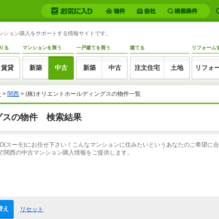
マンション購入をサポートする情報サイトです。
りる
マンションを買う
一戸建てを買う
建てる
リフォーム
賃貸
新築
中古
新築
中古
注文住宅
土地
リフォ
ン
>
関西
> (株)オリエントホールディングスの物件一覧
グスの物件 検索結果
MO(スーモ)にお任せ下さい！こんなマンションに住みたいというあなたのご希望に
索で関西の中古マンション購入情報をご提供します。
替え
リセット