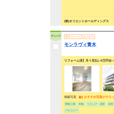
(株)オリエントホールディングス
売主コメント
ムービー
モンラヴィ青木
リフォーム済】月々支払い4万円台
掲載写真
おすすめ写真がそろ
間取り図
外観
リビング・居室
浴室
バルコニー