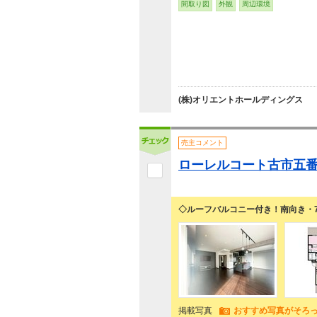
間取り図
外観
周辺環境
(株)オリエントホールディングス
売主コメント
ローレルコート古市五
◇ルーフバルコニー付き！南向き・
掲載写真
おすすめ写真がそろ