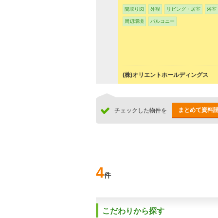
間取り図
外観
リビング・居室
浴室
周辺環境
バルコニー
(株)オリエントホールディングス
まとめて資料
チェックした物件を
4
件
こだわりから探す