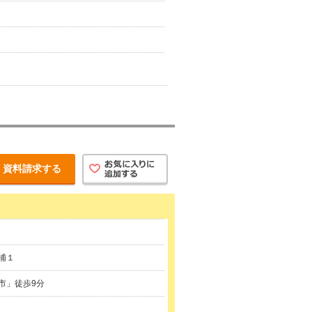
資料請求する
浦１
市」徒歩9分