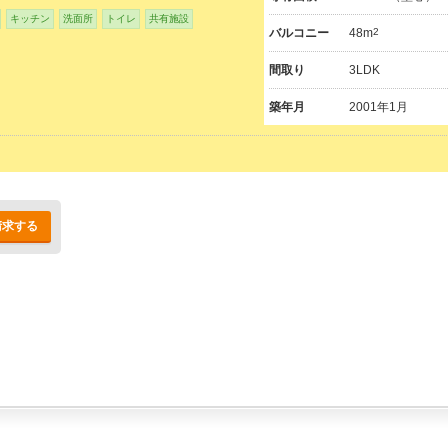
キッチン
洗面所
トイレ
共有施設
バルコニー
48m
2
間取り
3LDK
築年月
2001年1月
請求する