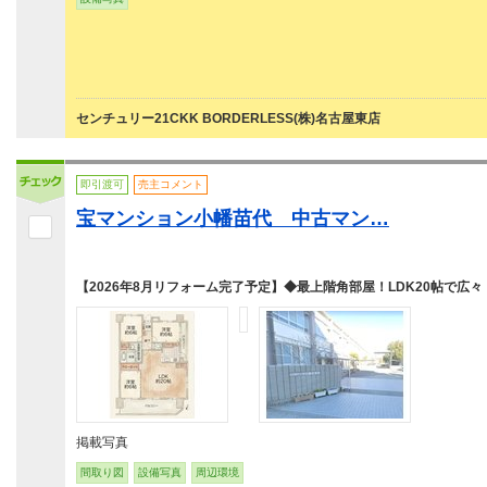
センチュリー21CKK BORDERLESS(株)名古屋東店
即引渡可
売主コメント
宝マンション小幡苗代 中古マン…
【2026年8月リフォーム完了予定】◆最上階角部屋！LDK20帖で広々
掲載写真
間取り図
設備写真
周辺環境