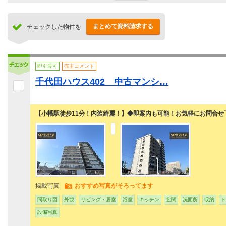
まとめて資料請求する
チェックした物件を
即引渡可
売主コメント
千代田ハウス402 中古マンシ…
【小幡駅徒歩11分！内装綺麗！】◆即案内も可能！お気軽にお問合せ
掲載写真
おすすめ写真がそろってます
間取り図
外観
リビング・居室
浴室
キッチン
玄関
洗面所
収納
ト
設備写真