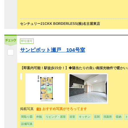
センチュリー21CKK BORDERLESS(株)名古屋東店
即引渡可
サンピボット瀬戸 104号室
【即案内可能！駅徒歩15分！】◆陽当たりの良い南採光物件で暖かい
掲載写真
おすすめ写真がそろってます
間取り図
外観
リビング・居室
浴室
キッチン
玄関
洗面所
収納
ト
設備写真