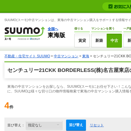
SUUMO(スーモ)中古マンションは、東海の中古マンション購入をサポートする情報サ
全国へ
借りる
マンションを買う
一戸
東海版
賃貸
新築
中古
不動産・住宅サイト SUUMO
>
中古マンション
>
東海
> センチュリー21CKK B
センチュリー21CKK BORDERLESS(株)名古屋
東海の中古マンションをお探しなら、SUUMO(スーモ)にお任せ下さい！こ
に、SUUMOは様々な切り口の物件情報検索で東海の中古マンション購入情報
4
件
並び替え
並び替え：
リセット