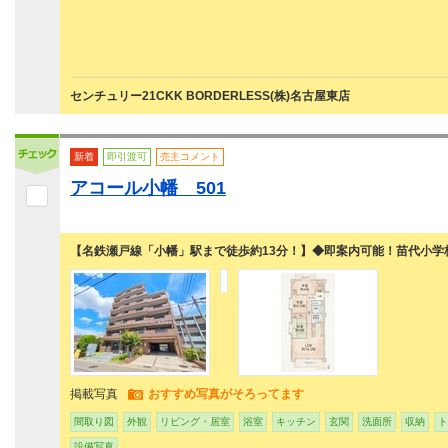
センチュリー21CKK BORDERLESS(株)名古屋東店
新着
即引渡可
売主コメント
アコール小幡 501
【名鉄瀬戸線「小幡」駅まで徒歩約13分！】◆即案内可能！苗代小学
掲載写真
おすすめ写真がそろってます
間取り図
外観
リビング・居室
浴室
キッチン
玄関
洗面所
収納
ト
設備写真