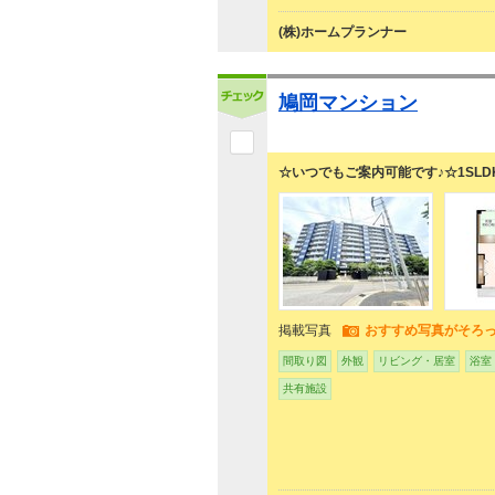
(株)ホームプランナー
鳩岡マンション
☆いつでもご案内可能です♪☆1SLD
掲載写真
おすすめ写真がそろ
間取り図
外観
リビング・居室
浴室
共有施設