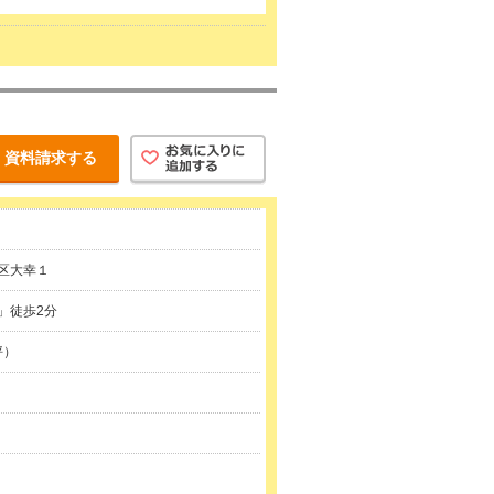
資料請求する
区大幸１
」徒歩2分
坪）