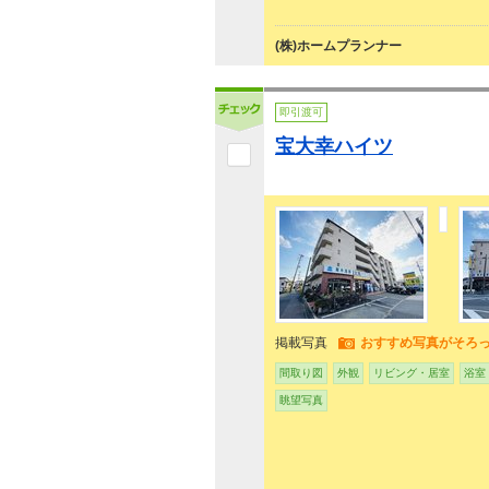
(株)ホームプランナー
即引渡可
宝大幸ハイツ
掲載写真
おすすめ写真がそろ
間取り図
外観
リビング・居室
浴室
眺望写真