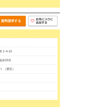
資料請求する
２-4-10
徒歩20分
1坪）（壁芯）