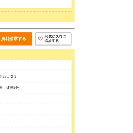
資料請求する
台１-2-1
南」徒歩2分