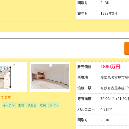
間取り
2LDK
築年月
1983年3月
1880万円
販売価格
所在地
愛知県名古屋市瑞穂
沿線・駅
名鉄名古屋本線「
ってます
専有面積
70.09m
2
（21.2
キッチン
玄関
洗面所
収納
トイレ
バルコニー
4.31m
2
間取り
2LDK