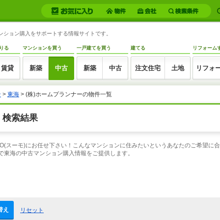
マンション購入をサポートする情報サイトです。
りる
マンションを買う
一戸建てを買う
建てる
リフォーム
賃貸
新築
中古
新築
中古
注文住宅
土地
リフォ
ン
>
東海
> (株)ホームプランナーの物件一覧
 検索結果
MO(スーモ)にお任せ下さい！こんなマンションに住みたいというあなたのご希望に
索で東海の中古マンション購入情報をご提供します。
替え
リセット