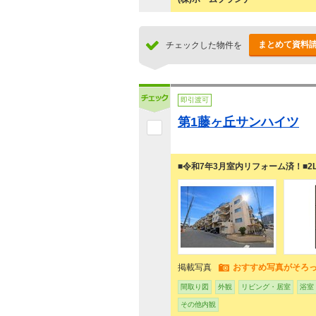
まとめて資料
チェックした物件を
即引渡可
第1藤ヶ丘サンハイツ
■令和7年3月室内リフォーム済！■2LD
掲載写真
おすすめ写真がそろ
間取り図
外観
リビング・居室
浴室
その他内観