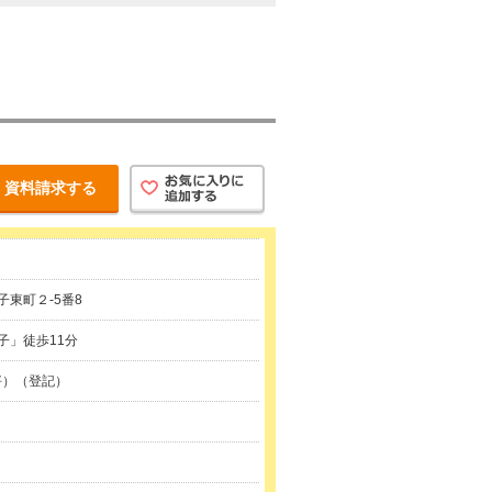
資料請求する
東町２-5番8
子」徒歩11分
1坪）（登記）