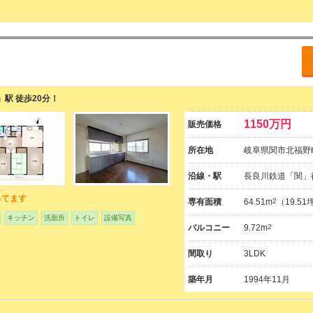
」駅 徒歩20分！
1150万円
販売価格
所在地
岐阜県関市北福野町
沿線・駅
長良川鉄道「関」
ってます
専有面積
64.51m
2
（19.5
キッチン
洗面所
トイレ
設備写真
バルコニー
9.72m
2
間取り
3LDK
築年月
1994年11月