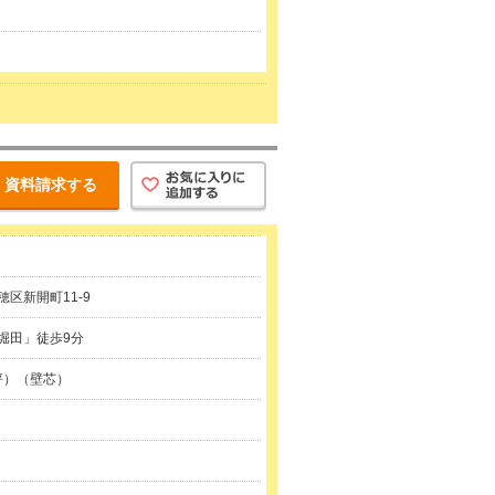
資料請求する
区新開町11-9
堀田」徒歩9分
0坪）（壁芯）