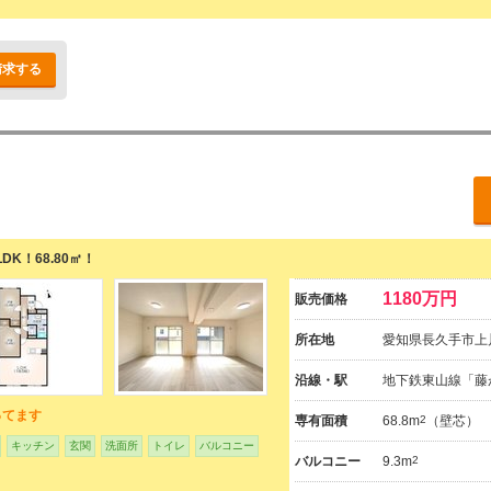
請求する
K！68.80㎡！
1180万円
販売価格
所在地
愛知県長久手市上川
沿線・駅
地下鉄東山線「藤
ってます
専有面積
68.8m
2
（壁芯）
キッチン
玄関
洗面所
トイレ
バルコニー
バルコニー
9.3m
2