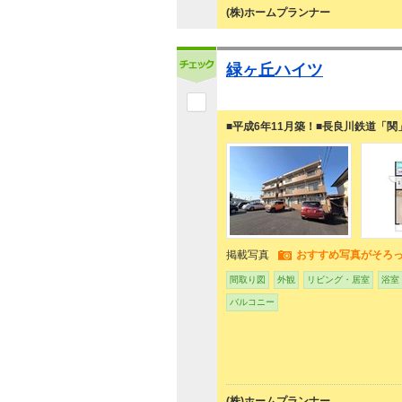
(株)ホームプランナー
緑ヶ丘ハイツ
■平成6年11月築！■長良川鉄道「関
掲載写真
おすすめ写真がそろ
間取り図
外観
リビング・居室
浴室
バルコニー
(株)ホームプランナー