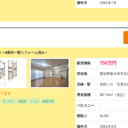
築年月
1991年7月
ス！■室内一部リフォーム済み！
750万円
販売価格
所在地
愛知県春日井市石尾
沿線・駅
名鉄バス「石尾台
ってます
専有面積
98.74m
2
（登記）
キッチン
洗面所
トイレ
眺望写真
バルコニー
-
間取り
5LDK
築年月
1981年3月