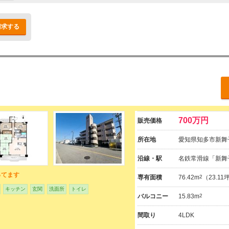
請求する
700万円
販売価格
所在地
愛知県知多市新舞子
沿線・駅
名鉄常滑線「新舞
ってます
専有面積
76.42m
2
（23.1
キッチン
玄関
洗面所
トイレ
バルコニー
15.83m
2
間取り
4LDK