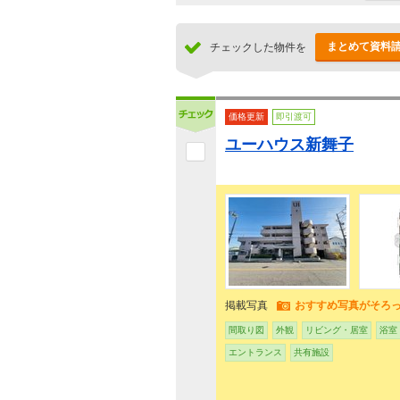
まとめて資料
チェックした物件を
価格更新
即引渡可
ユーハウス新舞子
掲載写真
おすすめ写真がそろ
間取り図
外観
リビング・居室
浴室
エントランス
共有施設