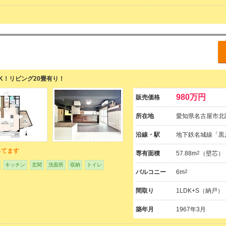
K！リビング20畳有り！
980万円
販売価格
所在地
愛知県名古屋市北
沿線・駅
地下鉄名城線「黒
ってます
専有面積
57.88m
2
（壁芯）
キッチン
玄関
洗面所
収納
トイレ
バルコニー
6m
2
間取り
1LDK+S（納戸）
築年月
1967年3月