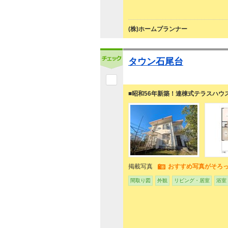
(株)ホームプランナー
タウン石尾台
■昭和56年新築！連棟式テラスハウ
掲載写真
おすすめ写真がそろ
間取り図
外観
リビング・居室
浴室