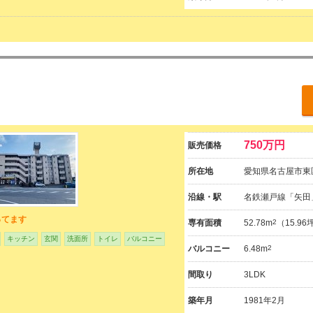
750万円
販売価格
所在地
愛知県名古屋市東
沿線・駅
名鉄瀬戸線「矢田
ってます
専有面積
52.78m
2
（15.96
キッチン
玄関
洗面所
トイレ
バルコニー
バルコニー
6.48m
2
間取り
3LDK
築年月
1981年2月