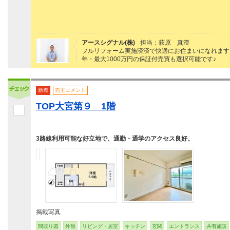
アースシグナル(株)
担当：萩原 真澄
フルリフォーム実施済済で快適にお住まいになれます
年・最大1000万円の保証付売買も選択可能です♪
新着
売主コメント
TOP大宮第９ 1階
3路線利用可能な好立地で、通勤・通学のアクセス良好。
掲載写真
間取り図
外観
リビング・居室
キッチン
玄関
エントランス
共有施設