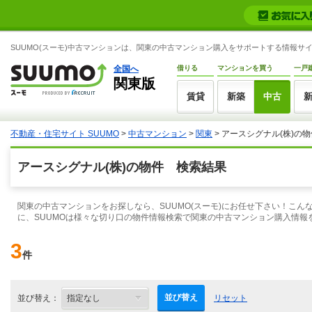
SUUMO(スーモ)中古マンションは、関東の中古マンション購入をサポートする情報サ
全国へ
借りる
マンションを買う
一戸
関東版
賃貸
新築
中古
不動産・住宅サイト SUUMO
>
中古マンション
>
関東
> アースシグナル(株)の
アースシグナル(株)の物件 検索結果
関東の中古マンションをお探しなら、SUUMO(スーモ)にお任せ下さい！こ
に、SUUMOは様々な切り口の物件情報検索で関東の中古マンション購入情報
3
件
並び替え
並び替え：
リセット