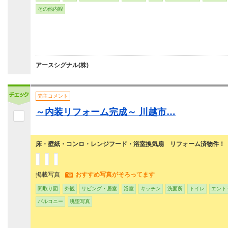
その他内観
アースシグナル(株)
売主コメント
～内装リフォーム完成～ 川越市…
床・壁紙・コンロ・レンジフード・浴室換気扇 リフォーム済物件！
掲載写真
おすすめ写真がそろってます
間取り図
外観
リビング・居室
浴室
キッチン
洗面所
トイレ
エント
バルコニー
眺望写真