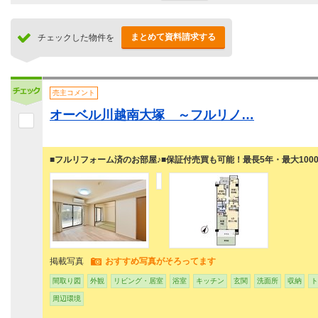
まとめて資料請求する
チェックした物件を
売主コメント
オーベル川越南大塚 ～フルリノ…
■フルリフォーム済のお部屋♪■保証付売買も可能！最長5年・最大100
掲載写真
おすすめ写真がそろってます
間取り図
外観
リビング・居室
浴室
キッチン
玄関
洗面所
収納
ト
周辺環境