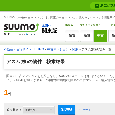
SUUMO(スーモ)中古マンションは、関東の中古マンション購入をサポートする情報サ
全国へ
借りる
マンションを買う
一戸
関東版
賃貸
新築
中古
不動産・住宅サイト SUUMO
>
中古マンション
>
関東
> アスム(株)の物件一覧
アスム(株)の物件 検索結果
関東の中古マンションをお探しなら、SUUMO(スーモ)にお任せ下さい！こ
に、SUUMOは様々な切り口の物件情報検索で関東の中古マンション購入情報
1
件
並び替え
並び替え：
リセット