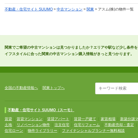
不動産・住宅サイト SUUMO
>
中古マンション
>
関東
> アスム(株)の物件一覧
関東でご希望の中古マンションは見つかりましたか？エリアや駅など少し条件を
イフスタイルに合った関東の中古マンション購入情報がきっと見つかります。
全国の不動産情報へ
|
関東トップへ
不動産・住宅サイト SUUMO（スーモ）
賃貸
|
賃貸マンション
|
賃貸アパート
|
賃貸一戸建て
|
家賃相場
|
新築分譲
土地
|
リノベーション物件
|
注文住宅
|
住宅リフォーム
|
不動産売却・査定
住宅ローン
|
物件ライブラリー
|
ファイナンシャルプランナー無料相談