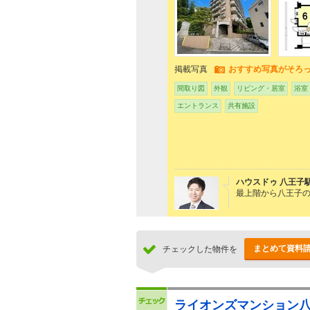
掲載写真
おすすめ写真がそろ
間取り図
外観
リビング・居室
浴室
エントランス
共有施設
ハウスドゥ 八王子
最上階から八王子
まとめて資料
チェックした物件を
ライオンズマンション