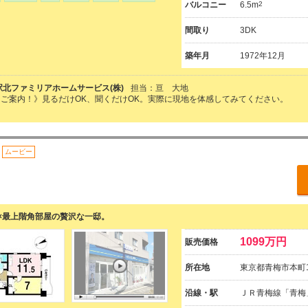
バルコニー
6.5m
2
間取り
3DK
築年月
1972年12月
駅北ファミリアホームサービス(株)
担当：亘 大地
ご案内！》見るだけOK、聞くだけOK。実際に現地を体感してみてください。
ムービー
×最上階角部屋の贅沢な一邸。
1099万円
販売価格
所在地
東京都青梅市本町19
沿線・駅
ＪＲ青梅線「青梅