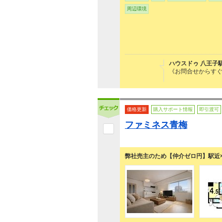
周辺環境
ハウスドゥ 八王子
《お問合せからすぐ
価格更新
購入サポート情報
即引渡可
ファミネス青梅
弊社売主のため【仲介ゼロ円】駅近