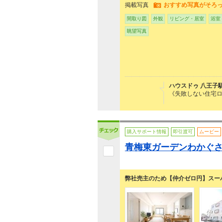
掲載写真
おすすめ写真がそろ
間取り図
外観
リビング・居室
浴室
眺望写真
ハウスドゥ 八王子
《失敗しない住宅
購入サポート情報
即引渡可
ムービー
青梅東ガーデンわかぐ
弊社売主のため【仲介ゼロ円】スー