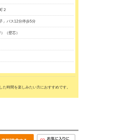
町２
子」バス12分停歩5分
3坪）（壁芯）
した時間を楽しみたい方におすすめです。