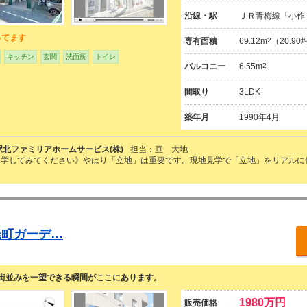
沿線・駅
ＪＲ青梅線「小作
ってます
専有面積
69.12m
2
（20.9
キッチン
玄関
洗面所
トイレ
バルコニー
6.55m
2
間取り
3LDK
築年月
1990年4月
駅北ファミリアホームサービス(株)
担当：亘 大地
見学してみてください》やはり「立地」は重要です。現地見学で「立地」をリアルに
暁町ガーデ…
街並みを一望できる瞬間がここにあります。
1980万円
販売価格