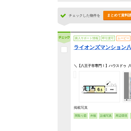
まとめて資料
チェックした物件を
購入サポート情報
即引渡可
ムービー
ライオンズマンション
＼【八王子市専門！】ハウスドゥ 
掲載写真
間取り図
外観
設備写真
周辺環境