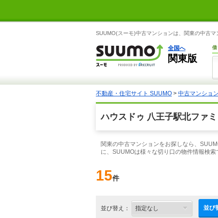
SUUMO(スーモ)中古マンションは、関東の中古
全国へ
借
関東版
不動産・住宅サイト SUUMO
>
中古マンショ
ハウスドゥ 八王子駅北ファミ
関東の中古マンションをお探しなら、SUU
に、SUUMOは様々な切り口の物件情報検
15
件
並び
並び替え：