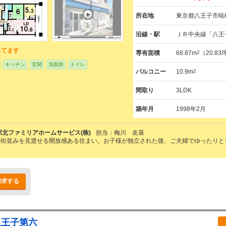
所在地
東京都八王子市暁
沿線・駅
ＪＲ中央線「八王
ってます
専有面積
68.87m
2
（20.8
キッチン
玄関
洗面所
トイレ
バルコニー
10.9m
2
間取り
3LDK
築年月
1998年2月
駅北ファミリアホームサービス(株)
担当：梅川 友基
の街並みを見渡せる開放感ある住まい。お子様が独立された後、ご夫婦でゆったりと
請求する
八王子第六