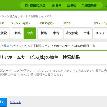
マンション購入をサポートする情報サイトです。
りる
マンションを買う
一戸建てを買う
建てる
リフォーム
賃貸
新築
中古
新築
中古
注文住宅
土地
リフォ
ン
>
関東
> ハウスドゥ 八王子駅北ファミリアホームサービス(株)の物件一覧
リアホームサービス(株)の物件 検索結果
MO(スーモ)にお任せ下さい！こんなマンションに住みたいというあなたのご希望に
索で関東の中古マンション購入情報をご提供します。
替え
リセット