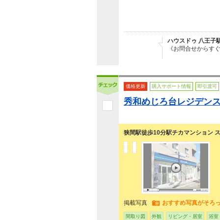
ハウスドゥ 八王子
《お問合せからすぐ
価格更新
購入サポート情報
即引渡可
秀和めじろ台レジデン
狭間駅徒歩10分駅チカマンション ス
掲載写真
おすすめ写真がそろ
間取り図
外観
リビング・居室
浴室