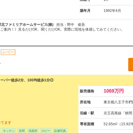
築年月
1992年4月
駅北ファミリアホームサービス(株)
担当：野中 俊吾
ご案内！》見るだけOK、聞くだけOK。実際に現地を体感してみてください。
ムービー
ス
ーパー徒歩2分、100均徒歩1分◎
1069万円
販売価格
所在地
東京都八王子市椚田
沿線・駅
京王高尾線「狭間
ってます
専有面積
52.65m
2
（15.9
キッチン
玄関
洗面所
ロビー
設備写真