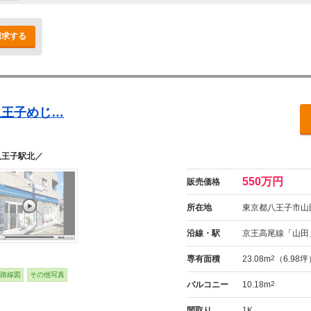
請求する
八王子めじ…
八王子駅北／
550万円
販売価格
所在地
東京都八王子市山田町
沿線・駅
京王高尾線「山田
専有面積
23.08m
2
（6.98
路線図
その他写真
バルコニー
10.18m
2
間取り
1K