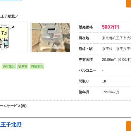
八王子駅北／
500万円
販売価格
所在地
東京都八王子市大
沿線・駅
京王線「京王八王
専有面積
20.06m
2
（6.06
共有施設
駐車場
周辺環境
バルコニー
-
間取り
1K
築年月
1992年7月
ームサービス(株)
八王子北野