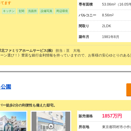
ってます
専有面積
53.06m
2
（16.0
キッチン
玄関
洗面所
設備写真
周辺環境
バルコニー
8.56m
2
間取り
2LDK
築年月
1981年8月
駅北ファミリアホームサービス(株)
担当：亘 大地
ローン選び！》豊富な銀行金利情報を持っていますので、お客様の安心ゆとりのある
さ公園
パー徒歩2分の利便性も備えた邸宅。
1857万円
販売価格
所在地
東京都羽村市小作台