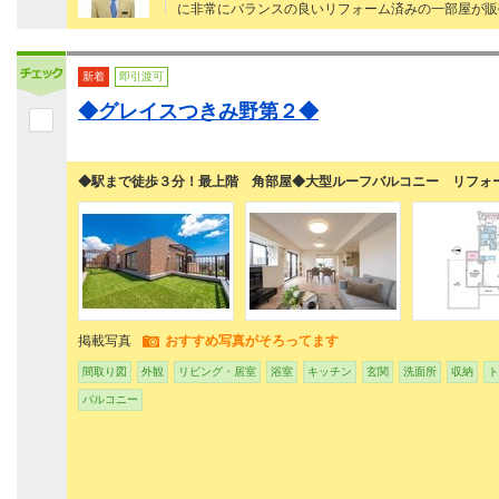
に非常にバランスの良いリフォーム済みの一部屋が販
新着
即引渡可
◆グレイスつきみ野第２◆
◆駅まで徒歩３分！最上階 角部屋◆大型ルーフバルコニー リフォ
掲載写真
おすすめ写真がそろってます
間取り図
外観
リビング・居室
浴室
キッチン
玄関
洗面所
収納
ト
バルコニー