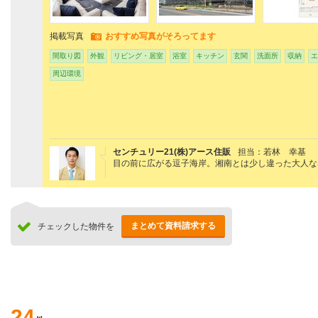
掲載写真
おすすめ写真がそろってます
間取り図
外観
リビング・居室
浴室
キッチン
玄関
洗面所
収納
エ
周辺環境
センチュリー21(株)アース住販
担当：若林 幸基
目の前に広がる逗子海岸。湘南とは少し違った大人な
まとめて資料請求する
チェックした物件を
24