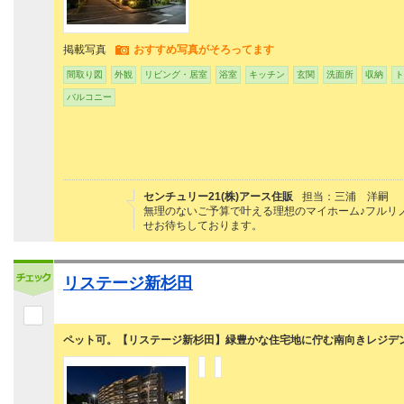
掲載写真
おすすめ写真がそろってます
間取り図
外観
リビング・居室
浴室
キッチン
玄関
洗面所
収納
ト
バルコニー
センチュリー21(株)アース住販
担当：三浦 洋嗣
無理のないご予算で叶える理想のマイホーム♪フルリ
せお待ちしております。
リステージ新杉田
ペット可。【リステージ新杉田】緑豊かな住宅地に佇む南向きレジデ