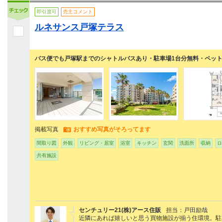
即引渡可
売主コメント
ルネサンス戸塚テラス
バス便でも戸塚駅までのシャトルバスあり・駐車場1台分無料・ペ
掲載写真
おすすめ写真がそろってます
間取り図
外観
リビング・居室
浴室
キッチン
玄関
洗面所
収納
ロ
共有施設
センチュリー21(株)アース住販
担当：戸田励哉
近隣にあれば嬉しいと思う買物施設が揃う住環境。駐