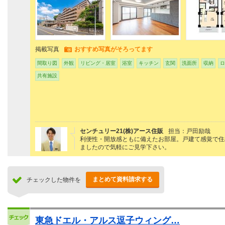
掲載写真
おすすめ写真がそろってます
間取り図
外観
リビング・居室
浴室
キッチン
玄関
洗面所
収納
ロ
共有施設
センチュリー21(株)アース住販
担当：戸田励哉
利便性・開放感ともに備えたお部屋。戸建て感覚で住
ましたので気軽にご見学下さい。
まとめて資料請求する
チェックした物件を
東急ドエル・アルス逗子ウィング…