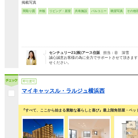
掲載写真
間取り図
外観
リビング・居室
共有施設
バルコニー
眺望写真
その他
センチュリー21(株)アース住販
担当：谷 深雪
誠心誠意お客様の為に全力でサポートさせて頂きます
せください。
即引渡可
マイキャッスル・ラルジュ横浜西
『すべて、ここから始まる素敵な暮らしと喜び』最上階角部屋・ペッ