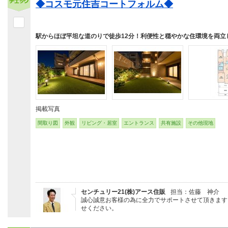
◆コスモ元住吉コートフォルム◆
駅からほぼ平坦な道のりで徒歩12分！利便性と穏やかな住環境を両立
掲載写真
間取り図
外観
リビング・居室
エントランス
共有施設
その他現地
センチュリー21(株)アース住販
担当：佐藤 神介
誠心誠意お客様の為に全力でサポートさせて頂きます
せください。