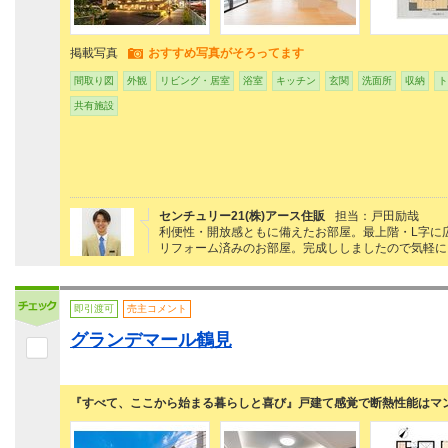
掲載写真
おすすめ写真がそろってます
間取り図
外観
リビング・居室
浴室
キッチン
玄関
洗面所
収納
ト
共有施設
センチュリー21(株)アース住販
担当：戸田励哉
利便性・開放感ともに備えたお部屋。最上階・L字に
リフォーム済みのお部屋。完成ししましたので気軽に
即引渡可
売主コメント
グランデマール鶴見
『すべて、ここから始まる暮らしと喜び』戸建て感覚で断熱性能はマ