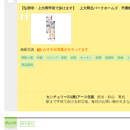
【弘明寺・上大岡平坦で歩けます】 上大岡北パークホームズ 弐番
掲載写真
おすすめ写真がそろってます
間取り図
外観
リビング・居室
浴室
キッチン
玄関
洗面所
収納
ト
周辺環境
センチュリー21(株)アース住販
担当：杉山 竜也
駅まで平坦で歩ける好立地。毎日のお買い物や大きな
即引渡可