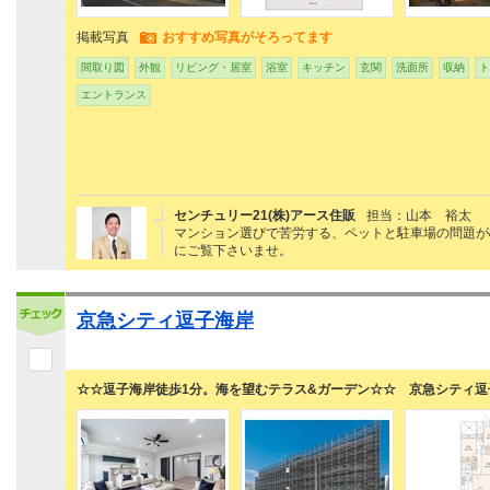
掲載写真
おすすめ写真がそろってます
間取り図
外観
リビング・居室
浴室
キッチン
玄関
洗面所
収納
ト
エントランス
センチュリー21(株)アース住販
担当：山本 裕太
マンション選びで苦労する、ペットと駐車場の問題が
にご覧下さいませ。
京急シティ逗子海岸
☆☆逗子海岸徒歩1分。海を望むテラス&ガーデン☆☆ 京急シティ逗