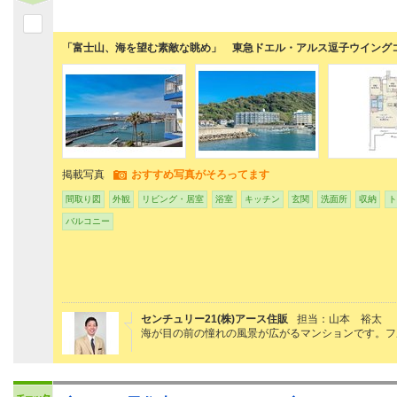
「富士山、海を望む素敵な眺め」 東急ドエル・アルス逗子ウイング
掲載写真
おすすめ写真がそろってます
間取り図
外観
リビング・居室
浴室
キッチン
玄関
洗面所
収納
ト
バルコニー
センチュリー21(株)アース住販
担当：山本 裕太
海が目の前の憧れの風景が広がるマンションです。フ