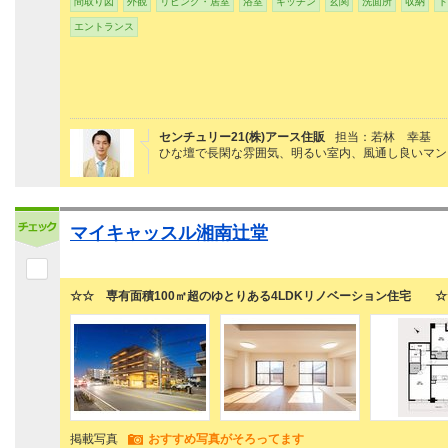
間取り図
外観
リビング・居室
浴室
キッチン
玄関
洗面所
収納
ト
エントランス
センチュリー21(株)アース住販
担当：若林 幸基
ひな壇で長閑な雰囲気、明るい室内、風通し良いマン
マイキャッスル湘南辻堂
☆☆ 専有面積100㎡超のゆとりある4LDKリノベーション住宅 ☆
掲載写真
おすすめ写真がそろってます