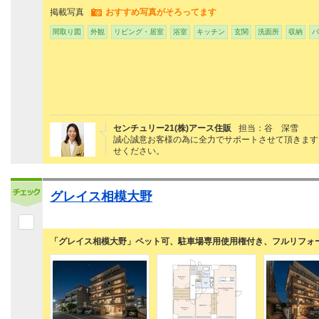
掲載写真
おすすめ写真がそろってます
間取り図
外観
リビング・居室
浴室
キッチン
玄関
洗面所
収納
バ
センチュリー21(株)アース住販
担当：谷 深雪
誠心誠意お客様の為に全力でサポートさせて頂きます
せください。
グレイス相模大野
「グレイス相模大野」ペット可、駐車場専用使用権付き、フルリフォ