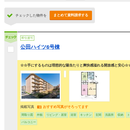
まとめて資料請求する
チェックした物件を
即引渡可
公田ハイツ6号棟
☆☆手にするものは理想的な陽当たりと爽快感溢れる開放感と安心☆
掲載写真
おすすめ写真がそろってます
間取り図
外観
リビング・居室
浴室
キッチン
玄関
洗面所
収納
ト
バルコニー