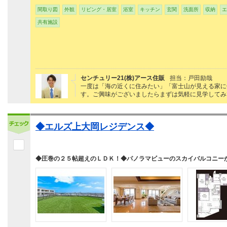
間取り図
外観
リビング・居室
浴室
キッチン
玄関
洗面所
収納
エ
共有施設
センチュリー21(株)アース住販
担当：戸田励哉
一度は「海の近くに住みたい」「富士山が見える家に
す。ご興味がございましたらまずは気軽に見学してみ
◆エルズ上大岡レジデンス◆
◆圧巻の２５帖超えのＬＤＫ！◆パノラマビューのスカイバルコニー