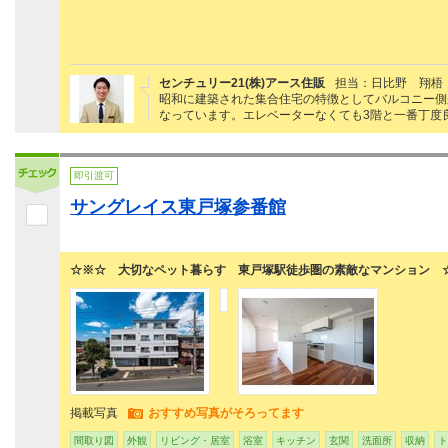
センチュリー21(株)アース住販
担当：日比野 翔梧
昭和に建築された集合住宅の特徴としてバルコニー側
なっています。エレベーターなくても3階と一番丁度
即引渡可
サングレイス東戸塚参番館
☆※☆ 大切なペット暮らす 東戸塚駅徒歩圏の素敵なマンション 
掲載写真
おすすめ写真がそろってます
間取り図
外観
リビング・居室
浴室
キッチン
玄関
洗面所
収納
ト