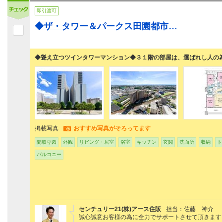
即引渡可
◆ザ・タワー＆パークス田園都市…
◆聳え立つツインタワーマンション◆３１階の部屋は、選ばれし人の
掲載写真
おすすめ写真がそろってます
間取り図
外観
リビング・居室
浴室
キッチン
玄関
洗面所
収納
ト
バルコニー
センチュリー21(株)アース住販
担当：佐藤 神介
誠心誠意お客様の為に全力でサポートさせて頂きます