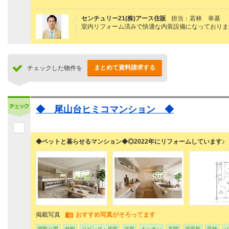
センチュリー21(株)アース住販
担当：若林 幸基
室内リフォーム済みで快適な内装設備になっておりま
まとめて資料請求する
チェックした物件を
◆ 尾山台ヒミコマンション ◆
◆ペットと暮らせるマンション◆◎2022年にリフォームしています♪
掲載写真
おすすめ写真がそろってます
間取り図
外観
リビング・居室
浴室
キッチン
玄関
洗面所
収納
バ