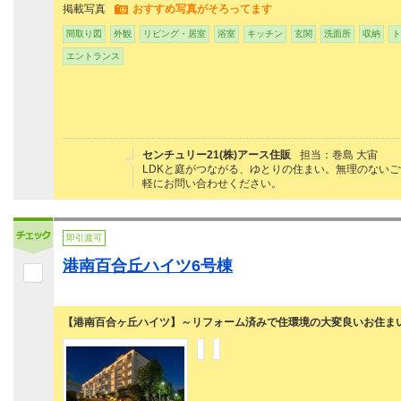
掲載写真
おすすめ写真がそろってます
間取り図
外観
リビング・居室
浴室
キッチン
玄関
洗面所
収納
ト
エントランス
センチュリー21(株)アース住販
担当：巻島 大宙
LDKと庭がつながる、ゆとりの住まい。無理のない
軽にお問い合わせください。
即引渡可
港南百合丘ハイツ6号棟
【港南百合ヶ丘ハイツ】～リフォーム済みで住環境の大変良いお住ま