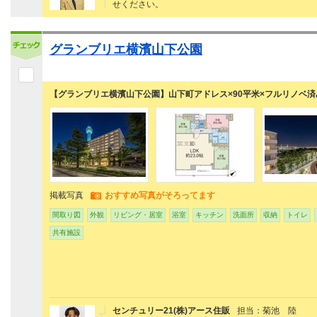
せください。
グランブリエ横濱山下公園
【グランブリエ横濱山下公園】山下町アドレス×90平米×フルリノベ済
掲載写真
おすすめ写真がそろってます
間取り図
外観
リビング・居室
浴室
キッチン
洗面所
収納
トイレ
共有施設
センチュリー21(株)アース住販
担当：菊池 陸