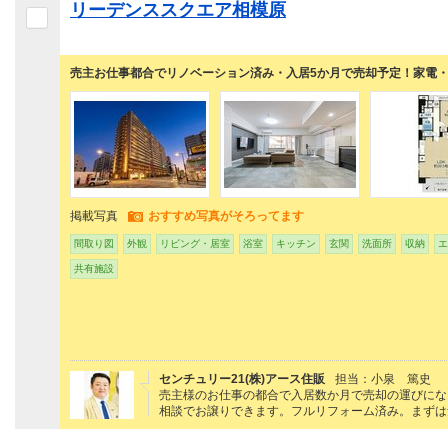
リーデンススクエア相模原
売主お仕事都合でリノベーション済み・入居5か月で売却予定！家電
掲載写真
おすすめ写真がそろってます
間取り図
外観
リビング・居室
浴室
キッチン
玄関
洗面所
収納
エ
共有施設
センチュリー21(株)アース住販
担当：小泉 篤史
売主様のお仕事の都合で入居数か月で売却の運びにな
相談でお譲りできます。フルリフォーム済み。まずは