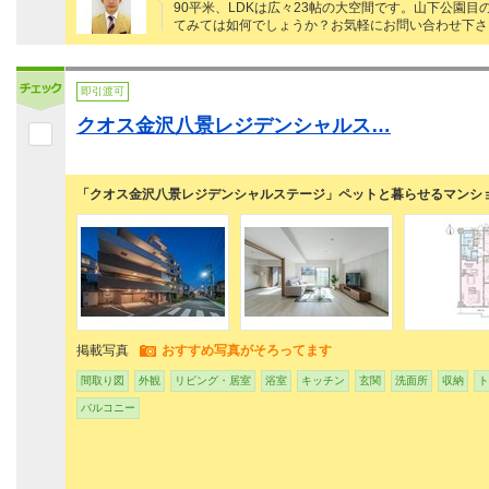
90平米、LDKは広々23帖の大空間です。山下公園
てみては如何でしょうか？お気軽にお問い合わせ下さ
即引渡可
クオス金沢八景レジデンシャルス…
「クオス金沢八景レジデンシャルステージ」ペットと暮らせるマンシ
掲載写真
おすすめ写真がそろってます
間取り図
外観
リビング・居室
浴室
キッチン
玄関
洗面所
収納
ト
バルコニー