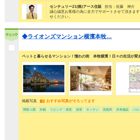
センチュリー21(株)アース住販
担当：佐藤 神介
誠心誠意お客様の為に全力でサポートさせて頂きます
せください。
◆ライオンズマンション横濱本牧…
ペットと暮らせるマンション！憧れの街 本牧横濱！日々の生活が変
掲載写真
おすすめ写真がそろってます
間取り図
外観
リビング・居室
浴室
キッチン
洗面所
共有施設
バル