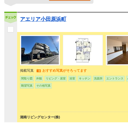
アエリア小田原浜町
掲載写真
おすすめ写真がそろってます
間取り図
外観
リビング・居室
浴室
キッチン
洗面所
エントランス
眺望写真
その他写真
湘南リビングセンター(株)