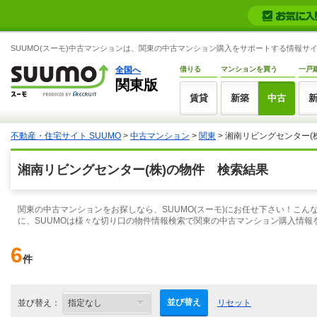
SUUMO(スーモ)中古マンションは、関東の中古マンション購入をサポートする情報サ
全国へ
借りる
マンションを買う
一戸
関東版
賃貸
新築
中古
不動産・住宅サイト SUUMO
>
中古マンション
>
関東
> 湘南リビングセンター(
湘南リビングセンター(株)の物件 検索結果
関東の中古マンションをお探しなら、SUUMO(スーモ)にお任せ下さい！こ
に、SUUMOは様々な切り口の物件情報検索で関東の中古マンション購入情報
6
件
並び替え
並び替え：
リセット