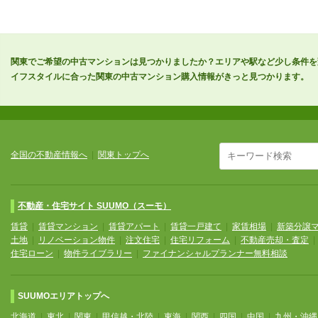
関東でご希望の中古マンションは見つかりましたか？エリアや駅など少し条件を
イフスタイルに合った関東の中古マンション購入情報がきっと見つかります。
全国の不動産情報へ
|
関東トップへ
不動産・住宅サイト SUUMO（スーモ）
賃貸
|
賃貸マンション
|
賃貸アパート
|
賃貸一戸建て
|
家賃相場
|
新築分譲
土地
|
リノベーション物件
|
注文住宅
|
住宅リフォーム
|
不動産売却・査定
住宅ローン
|
物件ライブラリー
|
ファイナンシャルプランナー無料相談
SUUMOエリアトップへ
北海道
|
東北
|
関東
|
甲信越・北陸
|
東海
|
関西
|
四国
|
中国
|
九州・沖縄