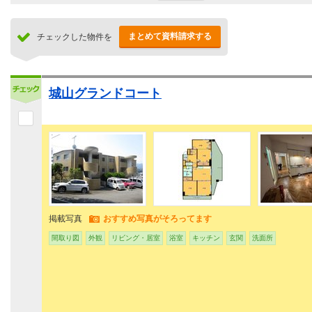
まとめて資料請求する
チェックした物件を
城山グランドコート
掲載写真
おすすめ写真がそろってます
間取り図
外観
リビング・居室
浴室
キッチン
玄関
洗面所