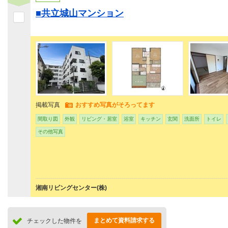
■共立城山マンション
掲載写真
おすすめ写真がそろってます
間取り図
外観
リビング・居室
浴室
キッチン
玄関
洗面所
トイレ
その他写真
湘南リビングセンター(株)
まとめて資料請求する
チェックした物件を