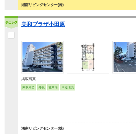
湘南リビングセンター(株)
美和プラザ小田原
掲載写真
間取り図
外観
駐車場
周辺環境
湘南リビングセンター(株)