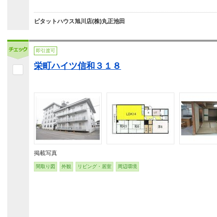
ピタットハウス旭川店(株)丸正池田
即引渡可
栄町ハイツ信和３１８
掲載写真
間取り図
外観
リビング・居室
周辺環境