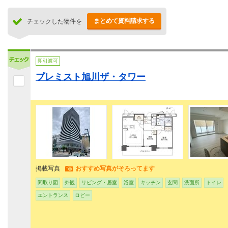
まとめて資料請求する
チェックした物件を
即引渡可
プレミスト旭川ザ・タワー
掲載写真
おすすめ写真がそろってます
間取り図
外観
リビング・居室
浴室
キッチン
玄関
洗面所
トイレ
エントランス
ロビー