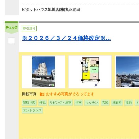
ピタットハウス旭川店(株)丸正池田
即引渡可
※２０２６／３／２４価格改定※…
掲載写真
おすすめ写真がそろってます
間取り図
外観
リビング・居室
浴室
キッチン
玄関
洗面所
収納
ト
エントランス