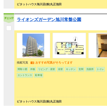
ピタットハウス旭川店(株)丸正池田
ライオンズガーデン旭川常盤公園
掲載写真
おすすめ写真がそろってます
間取り図
外観
リビング・居室
浴室
キッチン
玄関
洗面所
トイレ
エントランス
駐車場
ピタットハウス旭川店(株)丸正池田