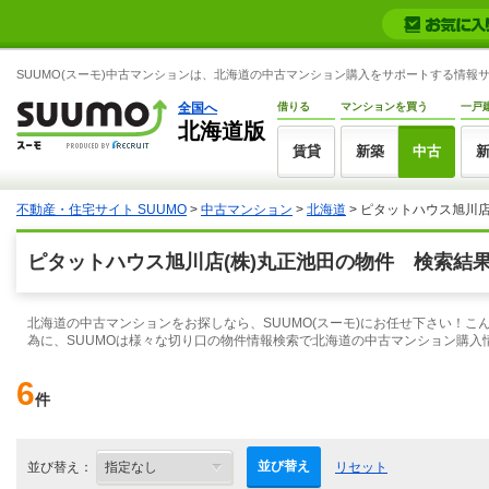
SUUMO(スーモ)中古マンションは、北海道の中古マンション購入をサポートする情報
全国へ
借りる
マンションを買う
一戸
北海道版
賃貸
新築
中古
不動産・住宅サイト SUUMO
>
中古マンション
>
北海道
> ピタットハウス旭川店
ピタットハウス旭川店(株)丸正池田の物件 検索結
北海道の中古マンションをお探しなら、SUUMO(スーモ)にお任せ下さい！
為に、SUUMOは様々な切り口の物件情報検索で北海道の中古マンション購入
6
件
並び替え
並び替え：
リセット