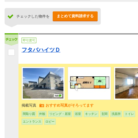
まとめて資料請求する
チェックした物件を
即引渡可
フタバハイツＤ
掲載写真
おすすめ写真がそろってます
間取り図
外観
リビング・居室
浴室
キッチン
玄関
洗面所
トイレ
エントランス
ロビー