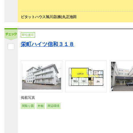
ピタットハウス旭川店(株)丸正池田
即引渡可
栄町ハイツ信和３１８
掲載写真
間取り図
外観
周辺環境