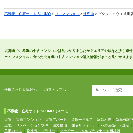
不動産・住宅サイト SUUMO
>
中古マンション
>
北海道
> ピタットハウス旭川店
北海道でご希望の中古マンションは見つかりましたか？エリアや駅など少し条件
ライフスタイルに合った北海道の中古マンション購入情報がきっと見つかります
全国の不動産情報へ
|
北海道トップへ
不動産・住宅サイト SUUMO（スーモ）
賃貸
|
賃貸マンション
|
賃貸アパート
|
賃貸一戸建て
|
家賃相場
|
新築分譲
土地
|
リノベーション物件
|
注文住宅
|
住宅リフォーム
|
不動産売却・査定
住宅ローン
|
物件ライブラリー
|
ファイナンシャルプランナー無料相談