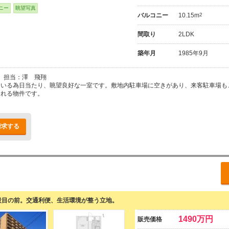
ニー
眺望写真
バルコニー
10.15m
2
間取り
2LDK
築年月
1985年9月
担当：澤 飛翔
ている為日当たり、眺望良好な一室です。敷地内駐車場に空きがあり、来客駐車場も
くれる物件です。
請求する
設目の前。交通利便、生活環境が整う立地。
1490万円
販売価格