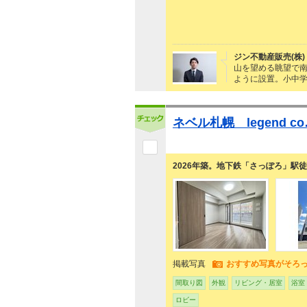
ジン不動産販売(株)
山を望める眺望で
ように設置。小中学
ネベル札幌 legend c
2026年築。地下鉄「さっぽろ」駅
掲載写真
おすすめ写真がそろ
間取り図
外観
リビング・居室
浴室
ロビー