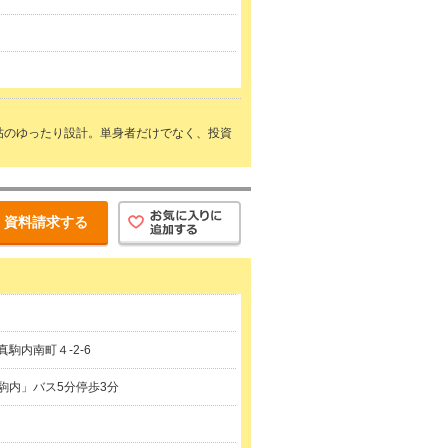
5帖のゆったり設計。単身者だけでなく、投資
資料請求する
駒内南町４-2-6
駒内」バス5分停歩3分