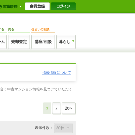
する
売る
住まいの相談
ーム
売却査定
講座/相談
暮らし
掲載情報について
に合う中古マンション情報を見つけていただく
1
2
次へ
表示件数：