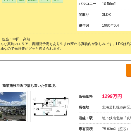
バルコニー
10.56m
2
間取り
3LDK
築年月
1980年6月
担当：中田 高翔
んな真駒内エリア。再開発予定もあり生まれ変わる真駒内が楽しみです。LDKは約2
灯油なので光熱費がグッと抑えられます。
。商業施設至近で落ち着いた住環境。
1299万円
販売価格
所在地
北海道札幌市南区川
沿線・駅
地下鉄南北線「真
専有面積
75.83m
2
（壁芯）