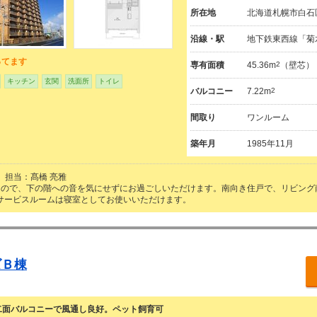
所在地
北海道札幌市白石
沿線・駅
地下鉄東西線「菊
ってます
専有面積
45.36m
2
（壁芯）
キッチン
玄関
洗面所
トイレ
バルコニー
7.22m
2
間取り
ワンルーム
築年月
1985年11月
担当：髙橋 亮雅
なので、下の階への音を気にせずにお過ごしいただけます。南向き住戸で、リビング
のサービスルームは寝室としてお使いいただけます。
ズＢ棟
二面バルコニーで風通し良好。ペット飼育可