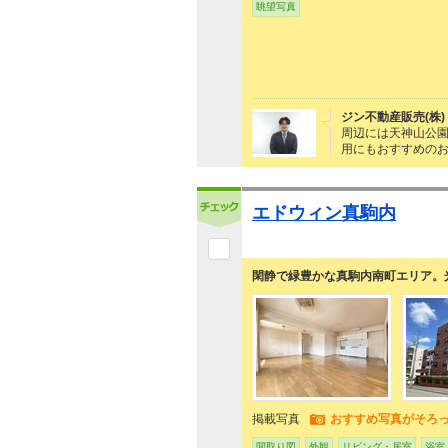
眺望写真
ジン不動産販売(株)
周辺には天神山公園
用にもおすすめの
エドウィン真駒内
閑静で緑豊かな真駒内南町エリア。
掲載写真
おすすめ写真がそろ
間取り図
外観
リビング・居室
浴室