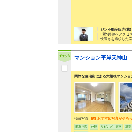
ジン不動産販売(株)
3駅5路線へアクセ
快適さを追求した
マンション平岸天神山
閑静な住宅街にある大規模マンション
掲載写真
おすすめ写真がそろ
間取り図
外観
リビング・居室
浴室