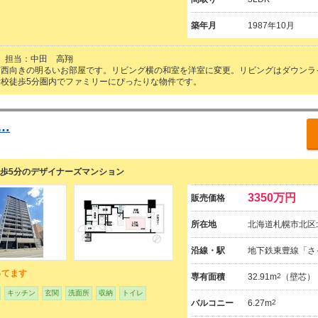
築年月
1987年10月
担当：中田 高翔
南西向きの明るいお部屋です。リビング横の和室を洋室に変更。リビングはダウンラ
校徒歩5分圏内でファミリーにぴったりな物件です。
o…
徒歩5分のデザイナーズマンション
3350万円
販売価格
所在地
北海道札幌市北区
沿線・駅
地下鉄東豊線「さ
ってます
専有面積
32.91m
2
（壁芯）
キッチン
玄関
洗面所
収納
トイレ
バルコニー
6.27m
2