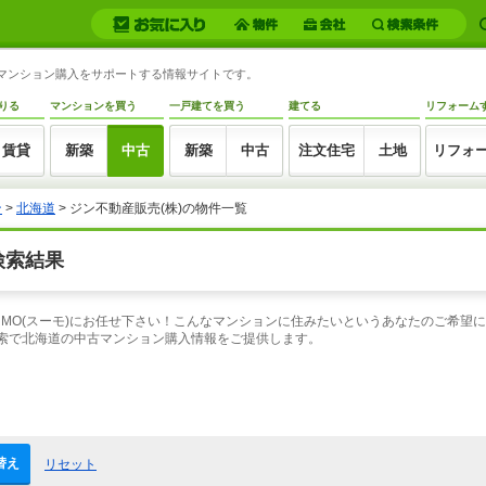
古マンション購入をサポートする情報サイトです。
りる
マンションを買う
一戸建てを買う
建てる
リフォーム
賃貸
新築
中古
新築
中古
注文住宅
土地
リフォ
ン
>
北海道
> ジン不動産販売(株)の物件一覧
検索結果
UMO(スーモ)にお任せ下さい！こんなマンションに住みたいというあなたのご希望
検索で北海道の中古マンション購入情報をご提供します。
替え
リセット