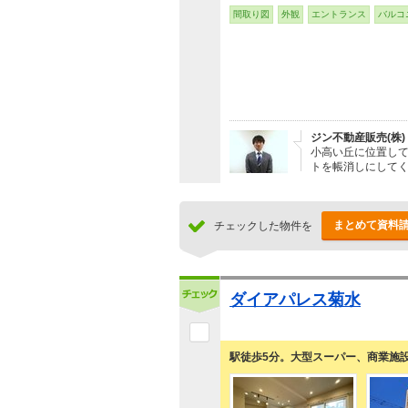
間取り図
外観
エントランス
バルコ
ジン不動産販売(株)
小高い丘に位置し
トを帳消しにして
まとめて資料
チェックした物件を
ダイアパレス菊水
駅徒歩5分。大型スーパー、商業施