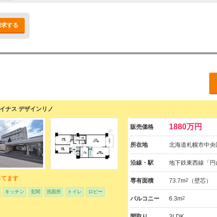
請求する
n（ジェイナス デザインリノ
1880万円
販売価格
所在地
北海道札幌市中央区
沿線・駅
地下鉄東西線「円
ってます
専有面積
73.7m
2
（壁芯）
キッチン
玄関
洗面所
トイレ
ロビー
バルコニー
6.3m
2
間取り
3LDK