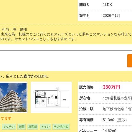
間取り
1LDK
築年月
2026年1月
担当：澤 飛翔
ス出来る為、札幌のどこに行くにもスムーズといった夢をこのマンションなら叶え
室内です。セカンドハウスとしてもおすすめです。
。広々とした庭付きの1LDK。
350万円
販売価格
所在地
北海道札幌市豊平
沿線・駅
地下鉄南北線「南
ってます
専有面積
51.3m
2
（壁芯）
キッチン
玄関
洗面所
トイレ
その他内観
バルコニー
14.62m
2