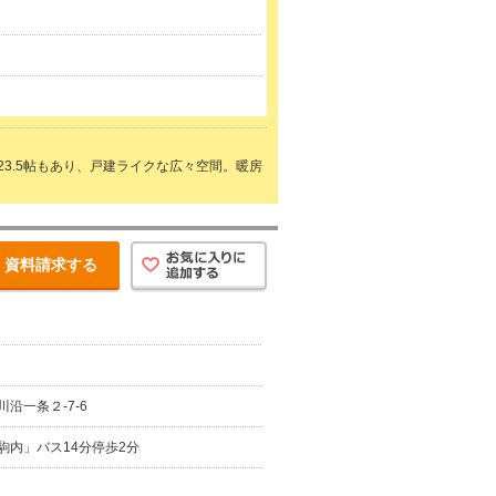
3.5帖もあり、戸建ライクな広々空間。暖房
資料請求する
沿一条２-7-6
駒内」バス14分停歩2分