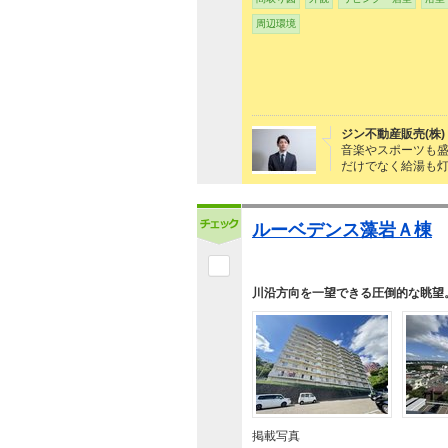
周辺環境
ジン不動産販売(株)
音楽やスポーツも盛
だけでなく給湯も
ルーベデンス藻岩Ａ棟
川沿方向を一望できる圧倒的な眺望
掲載写真