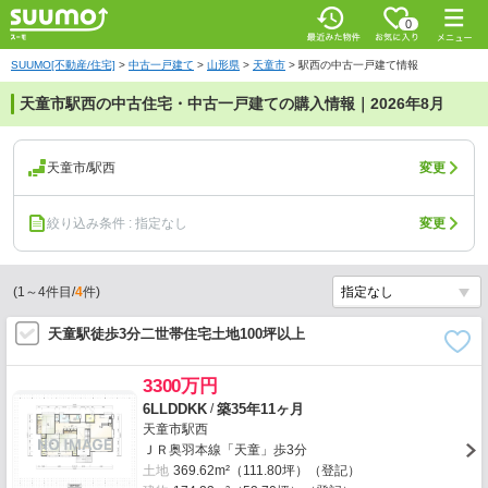
0
SUUMO[不動産/住宅]
>
中古一戸建て
>
山形県
>
天童市
>
駅西の中古一戸建て情報
天童市駅西の中古住宅・中古一戸建ての購入情報｜2026年8月
天童市/駅西
変更
絞り込み条件 : 指定なし
変更
(
1
～
4
件目/
4
件)
天童駅徒歩3分二世帯住宅土地100坪以上
3300万円
/
6LLDDKK
築35年11ヶ月
天童市駅西
ＪＲ奥羽本線「天童」歩3分
土地
369.62m²（111.80坪）（登記）