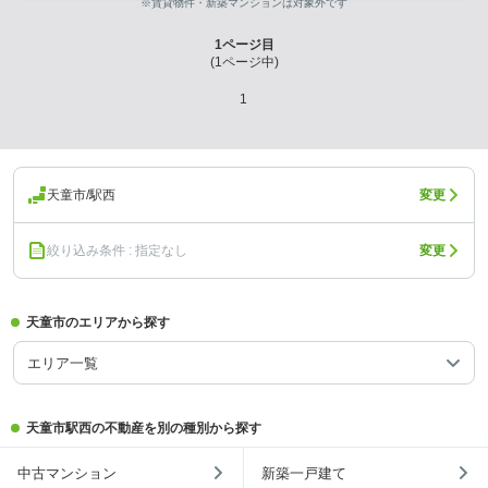
※賃貸物件・新築マンションは対象外です
1
ページ目
(
1
ページ中)
1
天童市/駅西
変更
絞り込み条件 : 指定なし
変更
天童市のエリアから探す
エリア一覧
天童市駅西の不動産を別の種別から探す
中古マンション
新築一戸建て