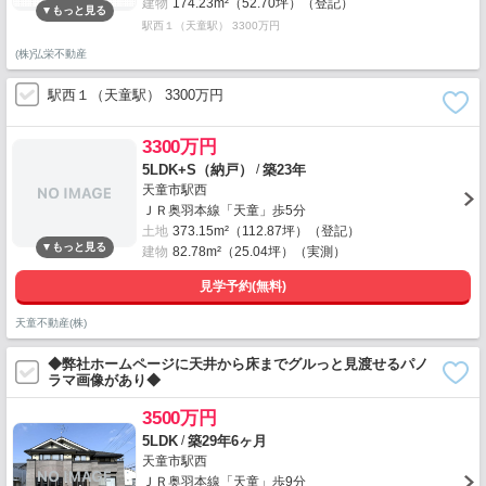
建物
174.23m²（52.70坪）（登記）
駅西１（天童駅） 3300万円
(株)弘栄不動産
駅西１（天童駅） 3300万円
3300万円
/
5LDK+S（納戸）
築23年
天童市駅西
ＪＲ奥羽本線「天童」歩5分
土地
373.15m²（112.87坪）（登記）
建物
82.78m²（25.04坪）（実測）
見学予約(無料)
天童不動産(株)
◆弊社ホームページに天井から床までグルっと見渡せるパノ
ラマ画像があり◆
3500万円
/
5LDK
築29年6ヶ月
天童市駅西
ＪＲ奥羽本線「天童」歩9分