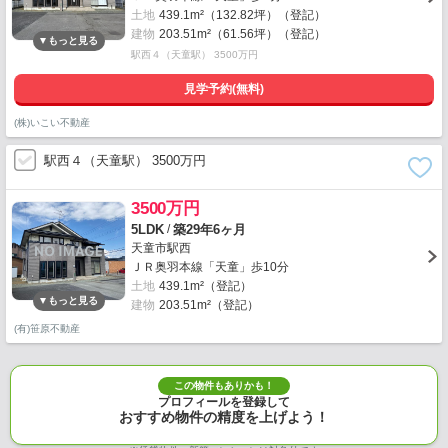
土地
439.1m²（132.82坪）（登記）
建物
203.51m²（61.56坪）（登記）
駅西４（天童駅） 3500万円
見学予約(無料)
(株)いこい不動産
駅西４（天童駅） 3500万円
3500万円
/
5LDK
築29年6ヶ月
天童市駅西
ＪＲ奥羽本線「天童」歩10分
土地
439.1m²（登記）
建物
203.51m²（登記）
(有)笹原不動産
この物件もありかも！
プロフィールを登録して
おすすめ物件の精度を上げよう！