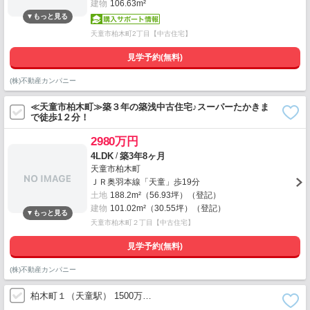
建物
106.63m²
天童市柏木町2丁目【中古住宅】
見学予約(無料)
(株)不動産カンパニー
≪天童市柏木町≫築３年の築浅中古住宅♪スーパーたかきま
で徒歩1２分！
2980万円
/
4LDK
築3年8ヶ月
天童市柏木町
ＪＲ奥羽本線「天童」歩19分
土地
188.2m²（56.93坪）（登記）
建物
101.02m²（30.55坪）（登記）
天童市柏木町２丁目【中古住宅】
見学予約(無料)
(株)不動産カンパニー
柏木町１（天童駅） 1500万…