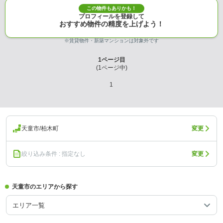
この物件もありかも！
プロフィールを登録して
おすすめ物件の精度を上げよう！
※賃貸物件・新築マンションは対象外です
1
ページ目
(
1
ページ中)
1
天童市/柏木町
変更
絞り込み条件 : 指定なし
変更
天童市のエリアから探す
エリア一覧