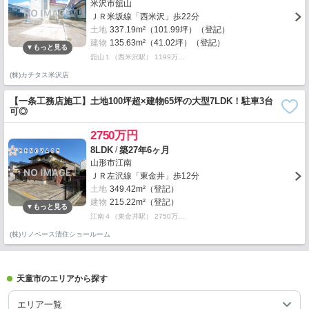
米沢市舘山
ＪＲ米坂線「西米沢」歩22分
土地
337.19m²（101.99坪）（登記）
建物
135.63m²（41.02坪）（登記）
舘山１（西米沢駅） 1199万…
(株)カチタス米沢店
【一条工務店施工】土地100坪超×建物65坪の大型7LDK！駐車3台
可◎
2750万円
/
8LDK
築27年6ヶ月
山形市江南
ＪＲ左沢線「東金井」歩12分
土地
349.42m²（登記）
建物
215.22m²（登記）
江南４（東金井駅） 2750万…
(株)リノベース清住ショールーム
天童市のエリアから探す
エリア一覧