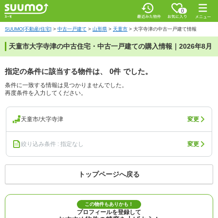
0
SUUMO[不動産/住宅]
>
中古一戸建て
>
山形県
>
天童市
>
大字寺津の中古一戸建て情報
天童市大字寺津の中古住宅・中古一戸建ての購入情報｜2026年8月
指定の条件に該当する物件は、
0件
でした。
条件に一致する情報は見つかりませんでした。
再度条件を入力してください。
天童市/大字寺津
変更
絞り込み条件 : 指定なし
変更
トップページへ戻る
この物件もありかも！
プロフィールを登録して