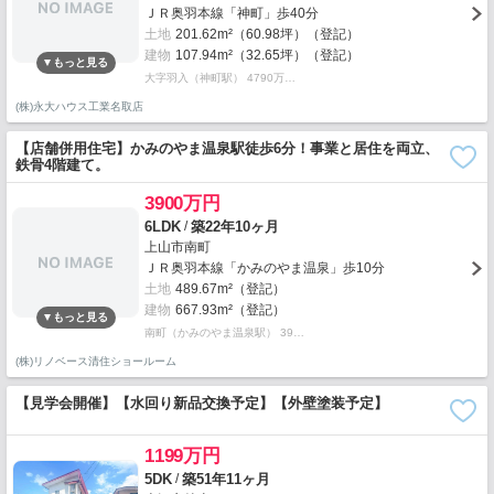
ＪＲ奥羽本線「神町」歩40分
土地
201.62m²（60.98坪）（登記）
建物
107.94m²（32.65坪）（登記）
大字羽入（神町駅） 4790万…
(株)永大ハウス工業名取店
【店舗併用住宅】かみのやま温泉駅徒歩6分！事業と居住を両立、
鉄骨4階建て。
3900万円
/
6LDK
築22年10ヶ月
上山市南町
ＪＲ奥羽本線「かみのやま温泉」歩10分
土地
489.67m²（登記）
建物
667.93m²（登記）
南町（かみのやま温泉駅） 39…
(株)リノベース清住ショールーム
【見学会開催】【水回り新品交換予定】【外壁塗装予定】
1199万円
/
5DK
築51年11ヶ月