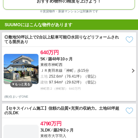
おすすめ物件の精度を上げよう！
※賃貸物件・新築マンションは対象外です
SUUMOにはこんな物件があります
◎敷地50坪以上で2台以上駐車可能◎水回りなどリフォームされ
てる箇所あり
640万円
/
5K
築48年10ヶ月
東根市神町西
ＪＲ奥羽本線「神町」歩15分
土地
252.6m²（76.41坪）（登記）
建物
97.94m²（29.62坪）（登記）
神町西２（神町駅） 640万円
(株)住まいずONE
【セキスイハイム施工】信頼の品質×充実の収納力。土地60坪超
の3LDK
4790万円
/
3LDK
築2年2ヶ月
東根市大字羽入