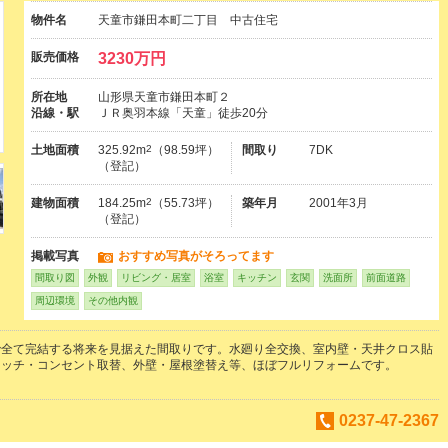
物件名
天童市鎌田本町二丁目 中古住宅
販売価格
3230万円
所在地
山形県天童市鎌田本町２
沿線・駅
ＪＲ奥羽本線「天童」徒歩20分
土地面積
325.92m
2
（98.59坪）
間取り
7DK
（登記）
建物面積
184.25m
2
（55.73坪）
築年月
2001年3月
（登記）
掲載写真
おすすめ写真がそろってます
間取り図
外観
リビング・居室
浴室
キッチン
玄関
洗面所
前面道路
周辺環境
その他内観
で全て完結する将来を見据えた間取りです。水廻り全交換、室内壁・天井クロス貼
イッチ・コンセント取替、外壁・屋根塗替え等、ほぼフルリフォームです。
0237-47-2367