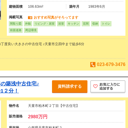
建物面積
106.63m
2
築年月
1983年6月
掲載写真
おすすめ写真がそろってます
間取り図
外観
リビング・居室
浴室
キッチン
玄関
収納
トイレ
前面道路
周辺環境
Kの丁度良い大きさの中古住宅 ♪天童市立四中まで徒歩6分
023-679-3476
の築浅中古住宅♪
資料請求する
1２分！
物件名
天童市柏木町２丁目【中古住宅】
販売価格
2980万円
所在地
山形県天童市柏木町２