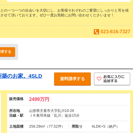
様との一つ一つの出会いを大切にし、お客様それぞれのご要望にしっかりと耳を傾
応させて頂いております。ぜひ一度お気軽にお問い合わせくださいませ！
023-616-7327
請求する
新築のお家。4SLD
資料請求する
販売価格
2499万円
所在地
山形県天童市大字乱川10-26
沿線・駅
ＪＲ奥羽本線「乱川」徒歩15分
土地面積
256.29m
2
（77.52坪）
間取り
4LDK+S（納戸）