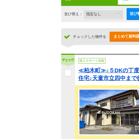
並び
並び替え：
まとめて資料
チェックした物件を
購入サポート情報
≪柏木町≫♪５DKの丁
住宅♪天童市立四中まで