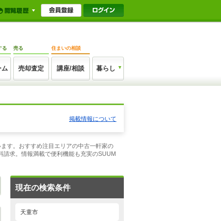
する
売る
住まいの相談
ーム
売却査定
講座/相談
暮らし
掲載情報について
ています。おすすめ注目エリアの中古一軒家の
請求。情報満載で便利機能も充実のSUUM
現在の検索条件
天童市