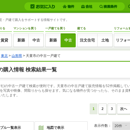
住宅・戸建て購入をサポートする情報サイトです。
りる
マンションを買う
一戸建てを買う
建てる
リフォーム
賃貸
新築
中古
新築
中古
注文住宅
土地
リフォ
>
東北
>
山形県
> 天童市の中古一戸建て
の購入情報 検索結果一覧
スーモ)の中古一戸建て検索が便利です。天童市の中古戸建て販売情報を52件掲載し
を写真や映像、間取りからも探せます。気になる物件が見つかったら、そのまま資料
いたします。
1
2
3
次へ
表示件数：
プル一覧表示
地図で表示