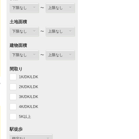
〜
土地面積
〜
建物面積
〜
間取り
1K/DK/LDK
2K/DK/LDK
3K/DK/LDK
4K/DK/LDK
5K以上
駅徒歩