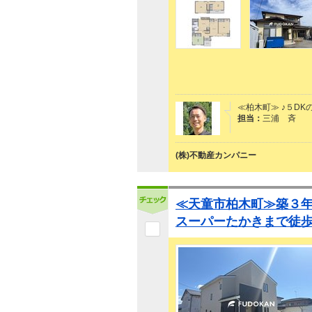
≪柏木町≫ ♪５D
担当：
三浦 斉
(株)不動産カンパニー
≪天童市柏木町≫築３年
スーパーたかきまで徒歩