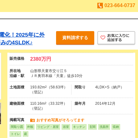
023-664-0737
電化！2025年に外
資料請求する
の4SLDK♪
販売価格
2380万円
所在地
山形県天童市交り江５
沿線・駅
ＪＲ奥羽本線「天童」徒歩10分
土地面積
193.82m
2
（58.63坪）
間取り
4LDK+S（納戸）
（登記）
建物面積
110.16m
2
（33.32坪）
築年月
2014年12月
（登記）
掲載写真
おすすめ写真がそろってます
間取り図
外観
リビング・居室
浴室
キッチン
玄関
洗面所
収納
トイレ
庭