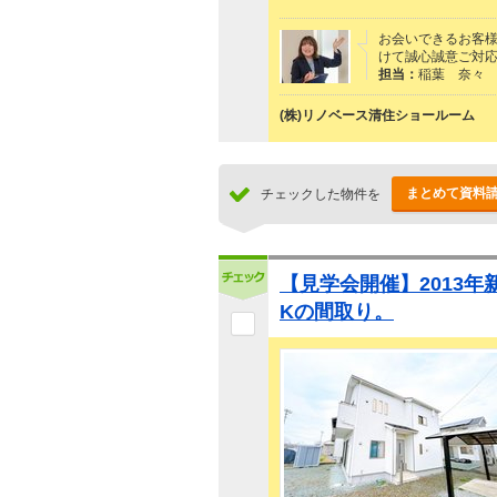
お会いできるお客
けて誠心誠意ご対
担当：
稲葉 奈々
(株)リノベース清住ショールーム
まとめて資料
チェックした物件を
【見学会開催】2013年
Kの間取り。