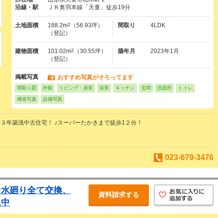
沿線・駅
ＪＲ奥羽本線「天童」徒歩19分
土地面積
188.2m
2
（56.93坪）
間取り
4LDK
（登記）
建物面積
101.02m
2
（30.55坪）
築年月
2023年1月
（登記）
掲載写真
おすすめ写真がそろってます
間取り図
外観
リビング・居室
浴室
キッチン
玄関
洗面所
トイレ
構造写真
設備写真
３年築浅中古住宅！ ♪スーパーたかきまで徒歩1２分！
023-679-3476
☆水廻り全て交換、
資料請求する
ム中