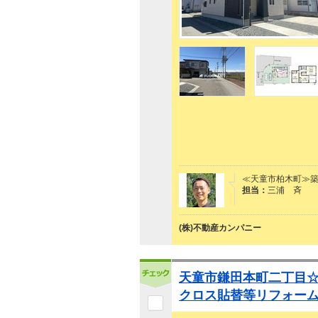
≪天童市柏木町≫築
担当：
三浦 斉
(株)不動産カンパニー
天童市鎌田本町二丁目
クロス貼替等リフォー