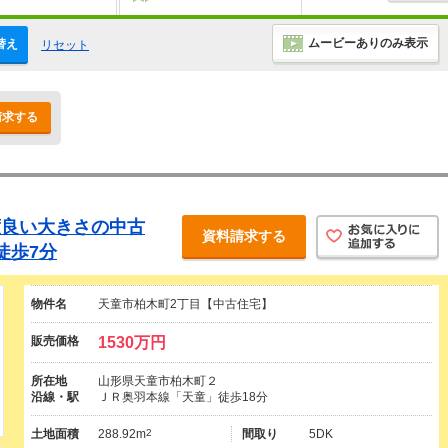
ムービーありのみ表示
替え
リセット
請求する
度良い大きさの中古
資料請求する
徒歩7分
物件名
天童市柏木町2丁目【中古住宅】
販売価格
1530万円
所在地
山形県天童市柏木町２
沿線・駅
ＪＲ奥羽本線「天童」徒歩18分
土地面積
288.92m
2
間取り
5DK