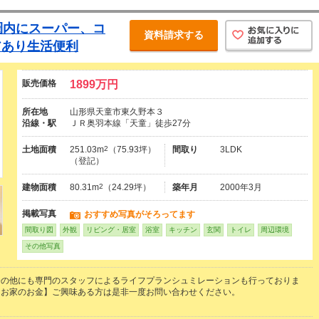
圏内にスーパー、コ
資料請求する
アあり生活便利
販売価格
1899万円
所在地
山形県天童市東久野本３
沿線・駅
ＪＲ奥羽本線「天童」徒歩27分
土地面積
251.03m
2
（75.93坪）
間取り
3LDK
（登記）
建物面積
80.31m
2
（24.29坪）
築年月
2000年3月
掲載写真
おすすめ写真がそろってます
間取り図
外観
リビング・居室
浴室
キッチン
玄関
トイレ
周辺環境
その他写真
介の他にも専門のスタッフによるライフプランシュミレーションも行っておりま
うお家のお金】ご興味ある方は是非一度お問い合わせください。