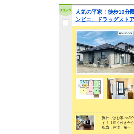
人気の平家！徒歩10分
ンビニ、ドラッグスト
弊社ではお家の紹
す！【長く付き合
担当：
井澤 祐一