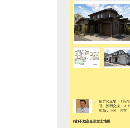
抜群の立地！１階
替、照明交換、ス
担当：
小関 芳重
(株)不動産企画室土地屋