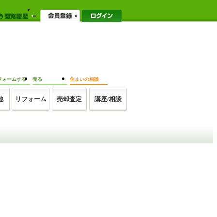
フォームする
売る
住まいの相談
地
リフォーム
売却査定
講座/相談