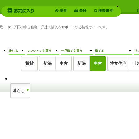
田駅） 1899万円の中古住宅・戸建て購入をサポートする情報サイトです。
借りる
マンションを買う
一戸建てを買う
建てる
リ
賃貸
新築
中古
新築
中古
注文住宅
土
暮らし