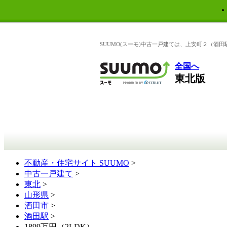
SUUMO(スーモ)中古一戸建ては、上安町２（酒
全国へ
東北版
不動産・住宅サイト SUUMO
>
中古一戸建て
>
東北
>
山形県
>
酒田市
>
酒田駅
>
1899万円（2LDK）