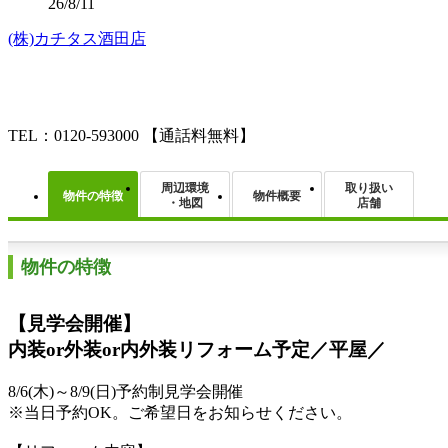
26/8/11
(株)カチタス酒田店
TEL：0120-593000
【通話料無料】
周辺環境
取り扱い
物件の特徴
物件概要
・地図
店舗
物件の特徴
【見学会開催】
内装or外装or内外装リフォーム予定／平屋／
8/6(木)～8/9(日)予約制見学会開催
※当日予約OK。ご希望日をお知らせください。