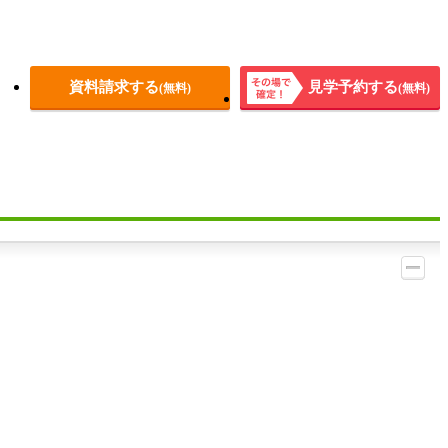
資料請求する
見学予約する
(無料)
(無料)
その場
で確
定！