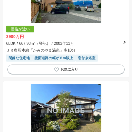
価格が近い
3900万円
6LDK
/ 667.93m²（登記）
/ 2003年11月
ＪＲ奥羽本線「かみのやま温泉」歩10分
閑静な住宅地
接面道路の幅が６m以上
窓付き浴室