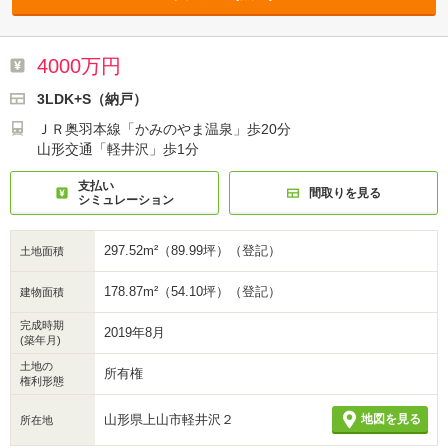
4000万円
3LDK+S（納戸）
ＪＲ奥羽本線「かみのやま温泉」歩20分
山形交通「軽井沢」歩1分
支払い
間取りを見る
シミュレーション
297.52m²（89.99坪）（登記）
土地面積
178.87m²（54.10坪）（登記）
建物面積
完成時期
2019年8月
(築年月)
土地の
所有権
権利形態
山形県上山市軽井沢２
地図を見る
所在地