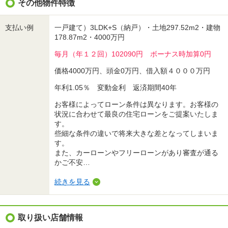
その他物件特徴
支払い例
一戸建て）3LDK+S（納戸）・土地297.52m2・建物
178.87m2・4000万円
毎月（年１２回）102090円 ボーナス時加算0円
価格4000万円、頭金0万円、借入額４０００万円
年利1.05％ 変動金利 返済期間40年
お客様によってローン条件は異なります。お客様の
状況に合わせて最良の住宅ローンをご提案いたしま
す。
些細な条件の違いで将来大きな差となってしまいま
す。
また、カーローンやフリーローンがあり審査が通る
かご不安…
続きを見る
取り扱い店舗情報