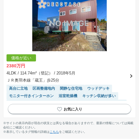
価格が近い
2380万円
4LDK
/ 114.74m²（登記）
/ 2018年5月
ＪＲ奥羽本線「蔵王」歩25分
高台に立地
区画整備地内
閑静な住宅地
ウッドデッキ
モニター付きインターホン
浴室乾燥機
キッチン収納が多い
陽当り良好
接面道路の幅が６m以上
山が見える
温水洗浄便座
システムキッチン
窓付き浴室
※サイトの表示内容が現在の状況とは異なる場合がありますので、最新の情報については掲載
会社にご確認ください。
※表示しているタグ情報の詳細は
こちら
をご確認ください。