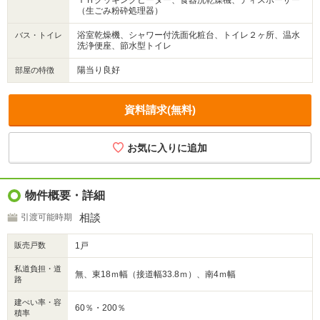
ＩＨクッキングヒーター、食器洗乾燥機、ディスポーザー
（生ごみ粉砕処理器）
浴室乾燥機、シャワー付洗面化粧台、トイレ２ヶ所、温水
バス・トイレ
洗浄便座、節水型トイレ
陽当り良好
部屋の特徴
資料請求(無料)
物件概要・詳細
相談
引渡可能時期
販売戸数
1戸
私道負担・道
無、東18ｍ幅（接道幅33.8ｍ）、南4ｍ幅
路
建ぺい率・容
60％・200％
積率