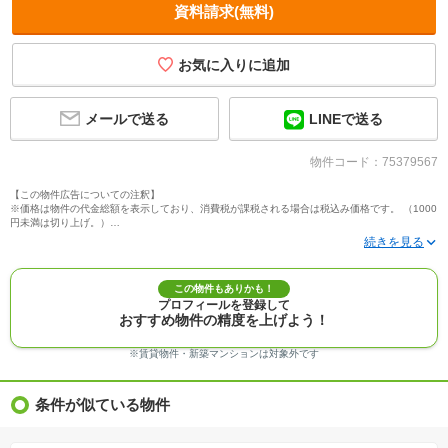
資料請求(無料)
メールで送る
LINEで送る
物件コード：75379567
【この物件広告についての注釈】
※価格は物件の代金総額を表示しており、消費税が課税される場合は税込み価格です。 （1000
円未満は切り上げ。）
※写真に写っている、またはパース（絵）や間取り図に描かれている家具や車などは、特にコ
メントがない場合、販売価格に含まれません。
※敷地権利が定期借地権のものは価格に権利金を含みます。
※建築条件付き土地価格には、建物価格は含まれません。
この物件もありかも！
※物件情報は、原則として情報提供日の２日前に最終確認した情報です。
プロフィールを登録して
※完成予想図はいずれも外構、植栽、外観等実際のものとは多少異なることがあります。
おすすめ物件の精度を上げよう！
※モデルルーム・モデルハウス・展示場・ショールームの画像の場合、今回販売の物件と異な
る場合があります。
※ＣＧ合成の画像の場合、実際とは多少異なる場合があります。
※賃貸物件・新築マンションは対象外です
※物件特徴：販売戸数が複数の物件は、全ての住戸に該当しない項目もあります。
※完成後１年以上を経過した未入居物件が掲載される場合があります。ご了承ください。
※新着：物件情報が「SUUMO」に掲載された日から１週間表示されます。
条件が似ている物件
※価格更新：物件価格が変更された日から１週間表示されます。
※販売予定物件はすべて、販売開始するまで契約または予約の申込みはできません。
※購入の前には物件内容や契約条件についてご自身で十分な確認をしていただくようにお願い
いたします。