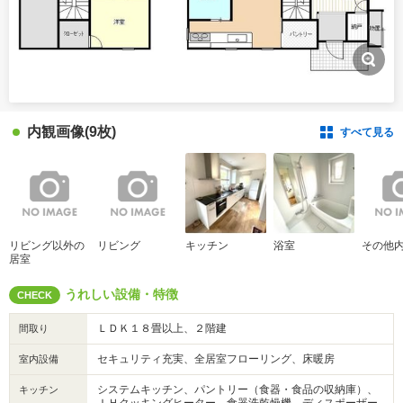
内観画像
(9枚)
すべて見る
リビング以外の
リビング
キッチン
浴室
その他
居室
うれしい設備・特徴
CHECK
ＬＤＫ１８畳以上、２階建
間取り
セキュリティ充実、全居室フローリング、床暖房
室内設備
システムキッチン、パントリー（食器・食品の収納庫）、
キッチン