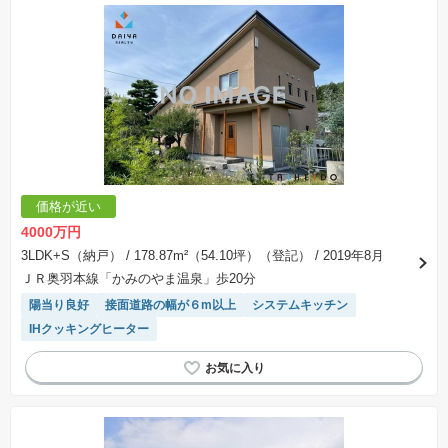
※建築条件土地の情報内に掲載されている、建物プラン例は、土地購入者の設計プランの参考
の一例であって、プランの採用可否は任意です。
※土地（建築条件なし）で「建物プラン例」が表記してある時、そのプラン例は特定の建築請
負会社によるもので、当該建築請負会社以外で建てた場合、同様のものが同価格で建てられる
とは限りません。また建築請負会社を特定するものではありません。
※建築条件付き土地とは、その土地に建築する建物の建築請負契約が、一定期間内に成立する
ことを条件として売買される土地のことをいいます。建築請負契約成立に向けて設計プランを
協議するため、土地購入者が自己の希望する建物の設計協議をするために必要な相当の期間の
交渉期間が設定され、その期間内で希望を満たすプランが実現できたかどうかにより結論を出
します。なお、この期間は概ね3ヶ月程度とされています。納得のいくプランが出来ず、建築請
負契約が成立しない場合、土地売買契約は白紙に戻り、土地契約にかかった代金（土地代金、
手付金など）は名目のいかんに関わらず、全て返却されます。
※課税対象物件の「価格」や「費用等」は消費税込みの「総額表示」で統一しています。
※「本体価格」とは、課税対象物件においては「消費税を除いた建物価格」と「土地価格」の
価格が近い
合計額を指します。
※課税対象物件は消費税込みの総額表示のため、不動産広告の販売価格には本体価格の金額は
4000万円
表示されておりません。
※取引にかかる費用：物件の契約手続き、決済、引き渡し時にかかる費用を表示しています。
3LDK+S（納戸）
/ 178.87m²（54.10坪）（登記）
/ 2019年8月
不動産会社によって表記有無が異なるため、ご自身で十分な確認をしていただくようにお願い
ＪＲ奥羽本線「かみのやま温泉」歩20分
いたします。
※掲載の省エネ性能ラベル内の物件・住棟・号室名称については最新のものに変更されている
陽当り良好
接面道路の幅が６m以上
システムキッチン
場合があります。
IHクッキングヒーター