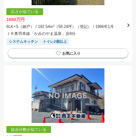
広さが似ている
1680万円
6LK+S（納戸）
/ 192.54m²（58.24坪）（登記）
/ 1986年1月
ＪＲ奥羽本線「かみのやま温泉」歩8分
システムキッチン
トイレ2個以上
徒歩分数が似ている