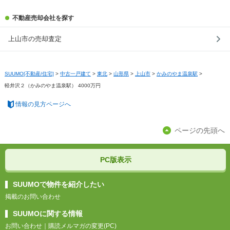
不動産売却会社を探す
上山市の売却査定
SUUMO[不動産/住宅]
>
中古一戸建て
>
東北
>
山形県
>
上山市
>
かみのやま温泉駅
>
軽井沢２（かみのやま温泉駅） 4000万円
情報の見方ページへ
ページの先頭へ
PC版表示
SUUMOで物件を紹介したい
掲載のお問い合わせ
SUUMOに関する情報
お問い合わせ
｜
購読メルマガの変更(PC)