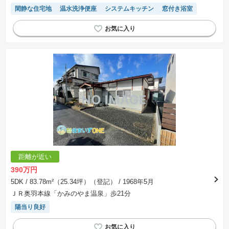
閑静な住宅地
温水洗浄便座
システムキッチン
窓付き浴室
距離が近い
390万円
5DK
/ 83.78m²（25.34坪）（登記）
/ 1968年5月
ＪＲ奥羽本線「かみのやま温泉」歩21分
陽当り良好