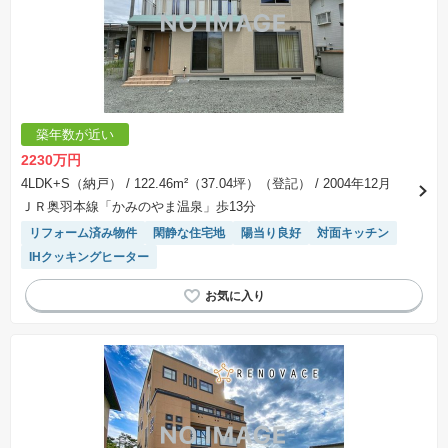
築年数が近い
2230万円
4LDK+S（納戸）
/ 122.46m²（37.04坪）（登記）
/ 2004年12月
ＪＲ奥羽本線「かみのやま温泉」歩13分
リフォーム済み物件
閑静な住宅地
陽当り良好
対面キッチン
IHクッキングヒーター