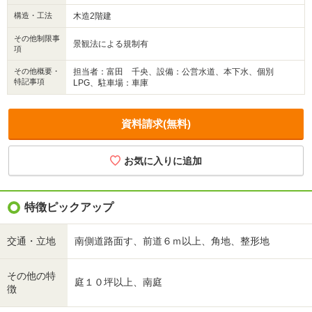
構造・工法
木造2階建
その他制限事
景観法による規制有
項
その他概要・
担当者：富田 千央、設備：公営水道、本下水、個別
特記事項
LPG、駐車場：車庫
資料請求(無料)
特徴ピックアップ
交通・立地
南側道路面す、前道６ｍ以上、角地、整形地
その他の特
庭１０坪以上、南庭
徴