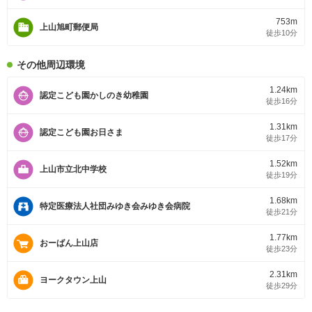
753m
上山旭町郵便局
徒歩10分
その他周辺環境
1.24km
認定こども園かしのき幼稚園
徒歩16分
1.31km
認定こども園お日さま
徒歩17分
1.52km
上山市立北中学校
徒歩19分
1.68km
特定医療法人社団みゆき会みゆき会病院
徒歩21分
1.77km
おーばん上山店
徒歩23分
2.31km
ヨークタウン上山
徒歩29分