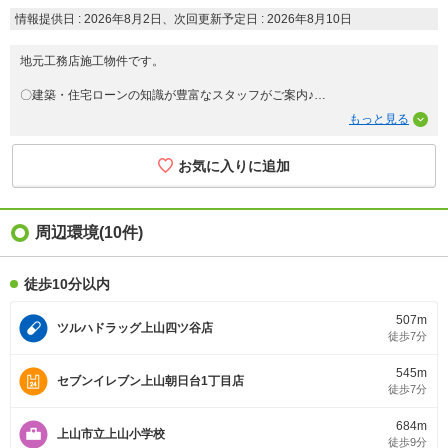
情報提供日 : 2026年8月2日、次回更新予定日 : 2026年8月10日
地元工務店施工物件です。
〇建築・住宅ローンの知識が豊富なスタッフがご案内♪
〇物件詳細などお気軽にお問合せください!(^^)!
住まいずONEでは【注文住宅】や【リフォーム・不動産業】で経験豊富な
スタッフがお客様の住まい探しをお手伝いさせていただいております。
居住中のため事前予約でご見学も可能です。
平日やお仕事割りなどお時間ご相談ください♪
ご予約は→0120-772-619
周辺環境(10件)
までお気軽にご相談ください(^^♪
徒歩10分以内
507m
ツルハドラッグ上山四ツ谷店
徒歩7分
545m
セブンイレブン上山朝日台1丁目店
徒歩7分
684m
上山市立上山小学校
徒歩9分