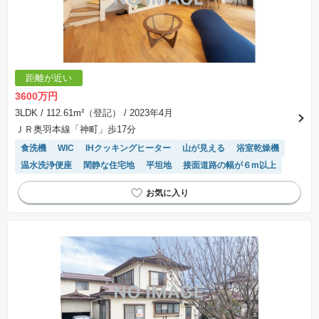
距離が近い
3600万円
3LDK
/ 112.61m²（登記）
/ 2023年4月
ＪＲ奥羽本線「神町」歩17分
食洗機
WIC
IHクッキングヒーター
山が見える
浴室乾燥機
温水洗浄便座
閑静な住宅地
平坦地
接面道路の幅が６m以上