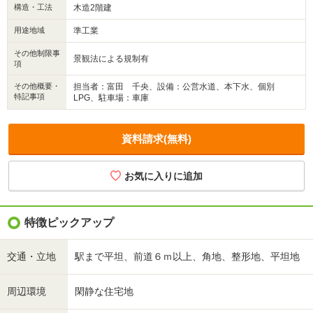
構造・工法
木造2階建
用途地域
準工業
その他制限事
景観法による規制有
項
その他概要・
担当者：富田 千央、設備：公営水道、本下水、個別
特記事項
LPG、駐車場：車庫
資料請求(無料)
特徴ピックアップ
交通・立地
駅まで平坦、前道６ｍ以上、角地、整形地、平坦地
周辺環境
閑静な住宅地