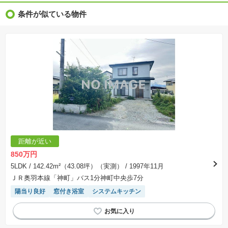
※新着：物件情報が「SUUMO」に掲載された日から１週間表示されます。
条件が似ている物件
※価格更新：物件価格が変更された日から１週間表示されます。
※販売予定物件はすべて、販売開始するまで契約または予約の申込みはできません。
※購入の前には物件内容や契約条件についてご自身で十分な確認をしていただくようにお願い
いたします。
※建築条件土地の情報内に掲載されている、建物プラン例は、土地購入者の設計プランの参考
の一例であって、プランの採用可否は任意です。
※土地（建築条件なし）で「建物プラン例」が表記してある時、そのプラン例は特定の建築請
負会社によるもので、当該建築請負会社以外で建てた場合、同様のものが同価格で建てられる
とは限りません。また建築請負会社を特定するものではありません。
※建築条件付き土地とは、その土地に建築する建物の建築請負契約が、一定期間内に成立する
ことを条件として売買される土地のことをいいます。建築請負契約成立に向けて設計プランを
協議するため、土地購入者が自己の希望する建物の設計協議をするために必要な相当の期間の
交渉期間が設定され、その期間内で希望を満たすプランが実現できたかどうかにより結論を出
します。なお、この期間は概ね3ヶ月程度とされています。納得のいくプランが出来ず、建築請
負契約が成立しない場合、土地売買契約は白紙に戻り、土地契約にかかった代金（土地代金、
手付金など）は名目のいかんに関わらず、全て返却されます。
※課税対象物件の「価格」や「費用等」は消費税込みの「総額表示」で統一しています。
※「本体価格」とは、課税対象物件においては「消費税を除いた建物価格」と「土地価格」の
距離が近い
合計額を指します。
※課税対象物件は消費税込みの総額表示のため、不動産広告の販売価格には本体価格の金額は
850万円
表示されておりません。
※取引にかかる費用：物件の契約手続き、決済、引き渡し時にかかる費用を表示しています。
5LDK
/ 142.42m²（43.08坪）（実測）
/ 1997年11月
不動産会社によって表記有無が異なるため、ご自身で十分な確認をしていただくようにお願い
ＪＲ奥羽本線「神町」バス1分神町中央歩7分
いたします。
※掲載の省エネ性能ラベル内の物件・住棟・号室名称については最新のものに変更されている
陽当り良好
窓付き浴室
システムキッチン
場合があります。