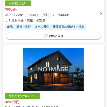
築年数が近い
590万円
3K
/ 61.27m²（18.53坪）（登記）
/ 1974年4月
ＪＲ奥羽本線「東根」歩22分
角地
陽当り良好
オール電化
接面道路の幅が６m以上
徒歩分数が似ている
3280万円