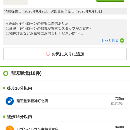
情報提供日 : 2026年8月2日、次回更新予定日 : 2026年8月10日
≪融資や住宅ローンの提案に自信あり≫
〇建築・住宅ローンの知識が豊富なスタッフがご案内♪
〇物件詳細などお気軽にお問合せください!(^^)!
住まいずONEでは【注文住宅】や【リフォーム・不動産業】で経験豊富な
スタッフがお客様の住まい探しをお手伝いさせていただいております。
見学ご予約は→0120-772-619
までお気軽にご相談ください(^^♪
周辺環境(10件)
徒歩10分以内
725m
薬王堂東根神町北店
徒歩10分
徒歩15分以内
840m
セブンイレブン東根若木店