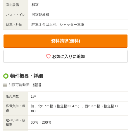
和室
室内設備
浴室乾燥機
バス・トイレ
駐車３台以上可、シャッター車庫
駐車・駐輪
資料請求(無料)
物件概要・詳細
相談
引渡可能時期
販売戸数
1戸
私道負担・道
無、北6.7ｍ幅（接道幅22.4ｍ）、西6.3ｍ幅（接道幅17
路
ｍ）
建ぺい率・容
60％・200％
積率