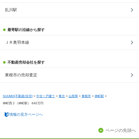
乱川駅
最寄駅の沿線から探す
ＪＲ奥羽本線
不動産売却会社を探す
東根市の売却査定
SUUMO[不動産/住宅]
>
中古一戸建て
>
東北
>
山形県
>
東根市
>
神町駅
>
神町西２（神町駅） 640万円
情報の見方ページへ
ページの先頭へ