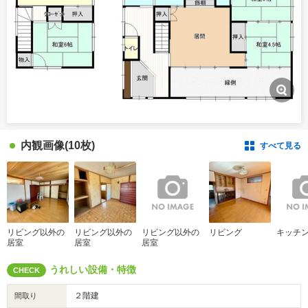
内観画像
(10枚)
すべて見る
リビング以外の
リビング以外の
リビング以外の
リビング
キッチ
居室
居室
居室
うれしい設備・特徴
CHECK
２階建
間取り