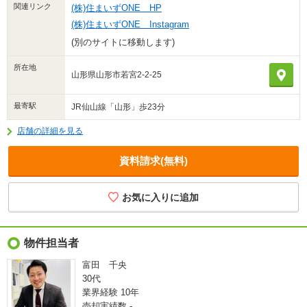
関連リンク
(株)住まいずONE HP
(株)住まいずONE Instagram
(別のサイトに移動します)
所在地
山形県山形市若宮2-2-25
最寄駅
JR仙山線「山形」歩23分
店舗の詳細を見る
資料請求(無料)
物件担当者
富田 千央
30代
業界経験
10年
売却実績数
-