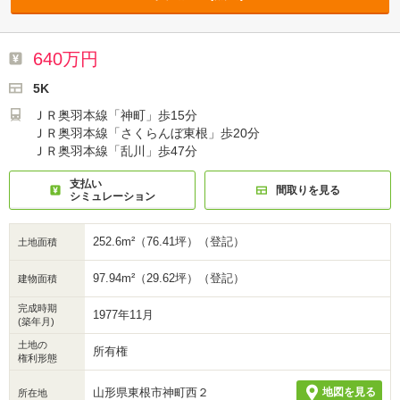
640万円
5K
ＪＲ奥羽本線「神町」歩15分
ＪＲ奥羽本線「さくらんぼ東根」歩20分
ＪＲ奥羽本線「乱川」歩47分
支払い
間取りを見る
シミュレーション
252.6m²（76.41坪）（登記）
土地面積
97.94m²（29.62坪）（登記）
建物面積
完成時期
1977年11月
(築年月)
土地の
所有権
権利形態
山形県東根市神町西２
地図を見る
所在地