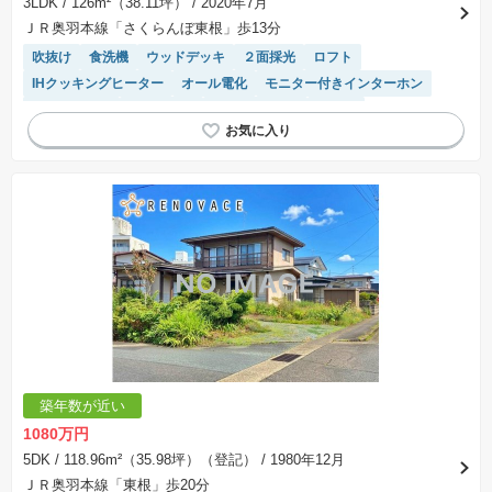
3LDK
/ 126m²（38.11坪）
/ 2020年7月
ＪＲ奥羽本線「さくらんぼ東根」歩13分
吹抜け
食洗機
ウッドデッキ
２面採光
ロフト
IHクッキングヒーター
オール電化
モニター付きインターホン
対面キッチン
窓付き浴室
トイレ2個以上
平坦地
システムキッチン
接面道路の幅が６m以上
築年数が近い
1080万円
5DK
/ 118.96m²（35.98坪）（登記）
/ 1980年12月
ＪＲ奥羽本線「東根」歩20分