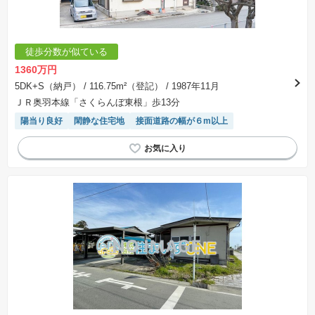
徒歩分数が似ている
1360万円
5DK+S（納戸）
/ 116.75m²（登記）
/ 1987年11月
ＪＲ奥羽本線「さくらんぼ東根」歩13分
陽当り良好
閑静な住宅地
接面道路の幅が６m以上