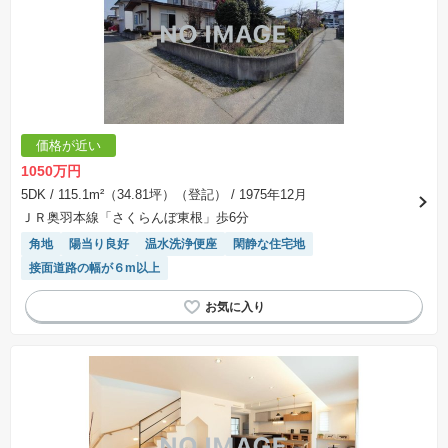
価格が近い
1050万円
5DK
/ 115.1m²（34.81坪）（登記）
/ 1975年12月
ＪＲ奥羽本線「さくらんぼ東根」歩6分
角地
陽当り良好
温水洗浄便座
閑静な住宅地
接面道路の幅が６m以上