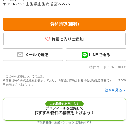
〒990-2453 山形県山形市若宮2-2-25
資料請求(無料)
メールで送る
LINEで送る
物件コード：76118068
【この物件広告についての注釈】
※価格は物件の代金総額を表示しており、消費税が課税される場合は税込み価格です。 （1000
円未満は切り上げ。）
※写真に写っている、またはパース（絵）や間取り図に描かれている家具や車などは、特にコ
メントがない場合、販売価格に含まれません。
※敷地権利が定期借地権のものは価格に権利金を含みます。
※建築条件付き土地価格には、建物価格は含まれません。
この物件もありかも！
※物件情報は、原則として情報提供日の２日前に最終確認した情報です。
プロフィールを登録して
※完成予想図はいずれも外構、植栽、外観等実際のものとは多少異なることがあります。
おすすめ物件の精度を上げよう！
※モデルルーム・モデルハウス・展示場・ショールームの画像の場合、今回販売の物件と異な
る場合があります。
※ＣＧ合成の画像の場合、実際とは多少異なる場合があります。
※賃貸物件・新築マンションは対象外です
※物件特徴：販売戸数が複数の物件は、全ての住戸に該当しない項目もあります。
※完成後１年以上を経過した未入居物件が掲載される場合があります。ご了承ください。