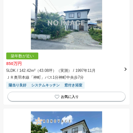
築年数が近い
850万円
5LDK
/ 142.42m²（43.08坪）（実測）
/ 1997年11月
ＪＲ奥羽本線「神町」バス1分神町中央歩7分
陽当り良好
システムキッチン
窓付き浴室