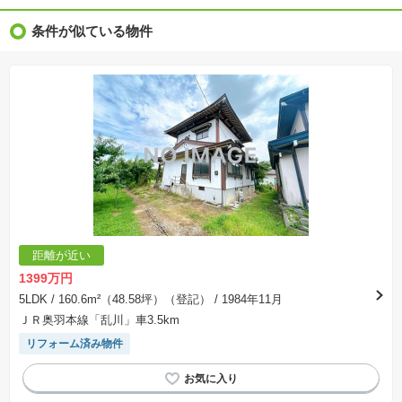
※完成後１年以上を経過した未入居物件が掲載される場合があります。ご了承ください。
※新着：物件情報が「SUUMO」に掲載された日から１週間表示されます。
条件が似ている物件
※価格更新：物件価格が変更された日から１週間表示されます。
※販売予定物件はすべて、販売開始するまで契約または予約の申込みはできません。
※購入の前には物件内容や契約条件についてご自身で十分な確認をしていただくようにお願い
いたします。
※建築条件土地の情報内に掲載されている、建物プラン例は、土地購入者の設計プランの参考
の一例であって、プランの採用可否は任意です。
※土地（建築条件なし）で「建物プラン例」が表記してある時、そのプラン例は特定の建築請
負会社によるもので、当該建築請負会社以外で建てた場合、同様のものが同価格で建てられる
とは限りません。また建築請負会社を特定するものではありません。
※建築条件付き土地とは、その土地に建築する建物の建築請負契約が、一定期間内に成立する
ことを条件として売買される土地のことをいいます。建築請負契約成立に向けて設計プランを
協議するため、土地購入者が自己の希望する建物の設計協議をするために必要な相当の期間の
交渉期間が設定され、その期間内で希望を満たすプランが実現できたかどうかにより結論を出
します。なお、この期間は概ね3ヶ月程度とされています。納得のいくプランが出来ず、建築請
負契約が成立しない場合、土地売買契約は白紙に戻り、土地契約にかかった代金（土地代金、
手付金など）は名目のいかんに関わらず、全て返却されます。
※課税対象物件の「価格」や「費用等」は消費税込みの「総額表示」で統一しています。
※「本体価格」とは、課税対象物件においては「消費税を除いた建物価格」と「土地価格」の
距離が近い
合計額を指します。
※課税対象物件は消費税込みの総額表示のため、不動産広告の販売価格には本体価格の金額は
1399万円
表示されておりません。
※取引にかかる費用：物件の契約手続き、決済、引き渡し時にかかる費用を表示しています。
5LDK
/ 160.6m²（48.58坪）（登記）
/ 1984年11月
不動産会社によって表記有無が異なるため、ご自身で十分な確認をしていただくようにお願い
ＪＲ奥羽本線「乱川」車3.5km
いたします。
※掲載の省エネ性能ラベル内の物件・住棟・号室名称については最新のものに変更されている
リフォーム済み物件
場合があります。