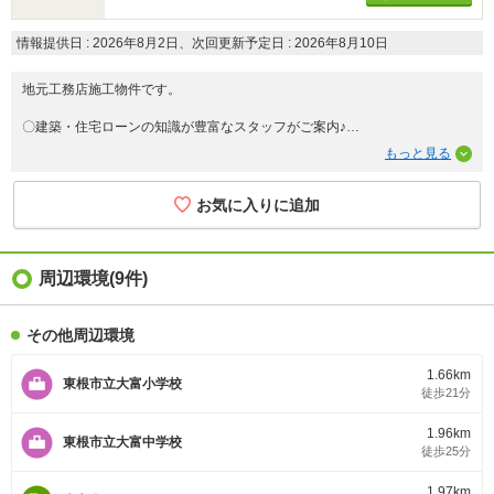
情報提供日 : 2026年8月2日、次回更新予定日 : 2026年8月10日
地元工務店施工物件です。
〇建築・住宅ローンの知識が豊富なスタッフがご案内♪
〇物件詳細などお気軽にお問合せください!(^^)!
住まいずONEでは【注文住宅】や【リフォーム・不動産業】で経験豊富な
スタッフがお客様の住まい探しをお手伝いさせていただいております。
見学のご予約は→0120-772-619
までお気軽にご相談ください(^^♪
周辺環境(9件)
その他周辺環境
1.66km
東根市立大富小学校
徒歩21分
1.96km
東根市立大富中学校
徒歩25分
1.97km