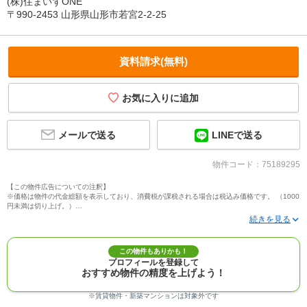
(株)住まいずONE
〒990-2453 山形県山形市若宮2-2-25
資料請求(無料)
メールで送る
LINEで送る
物件コード：75189295
【この物件広告についての注釈】
※価格は物件の代金総額を表示しており、消費税が課税される場合は税込み価格です。 （1000
円未満は切り上げ。）
※写真に写っている、またはパース（絵）や間取り図に描かれている家具や車などは、特にコ
メントがない場合、販売価格に含まれません。
※敷地権利が定期借地権のものは価格に権利金を含みます。
※建築条件付き土地価格には、建物価格は含まれません。
この物件もありかも！
※物件情報は、原則として情報提供日の２日前に最終確認した情報です。
プロフィールを登録して
※完成予想図はいずれも外構、植栽、外観等実際のものとは多少異なることがあります。
おすすめ物件の精度を上げよう！
※モデルルーム・モデルハウス・展示場・ショールームの画像の場合、今回販売の物件と異な
る場合があります。
※ＣＧ合成の画像の場合、実際とは多少異なる場合があります。
※賃貸物件・新築マンションは対象外です
※物件特徴：販売戸数が複数の物件は、全ての住戸に該当しない項目もあります。