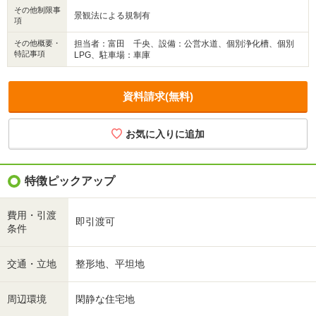
その他制限事
景観法による規制有
項
その他概要・
担当者：富田 千央、設備：公営水道、個別浄化槽、個別
特記事項
LPG、駐車場：車庫
資料請求(無料)
特徴ピックアップ
費用・引渡
即引渡可
条件
交通・立地
整形地、平坦地
周辺環境
閑静な住宅地