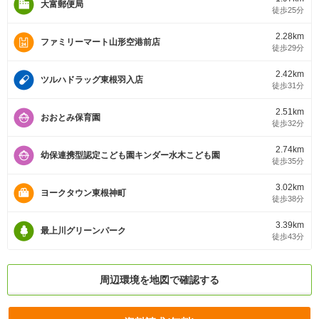
大富郵便局
徒歩25分
2.28km
ファミリーマート山形空港前店
徒歩29分
2.42km
ツルハドラッグ東根羽入店
徒歩31分
2.51km
おおとみ保育園
徒歩32分
2.74km
幼保連携型認定こども園キンダー水木こども園
徒歩35分
3.02km
ヨークタウン東根神町
徒歩38分
3.39km
最上川グリーンパーク
徒歩43分
周辺環境を地図で確認する