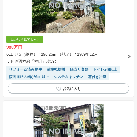
広さが似ている
980万円
6LDK+S（納戸）
/ 196.26m²（登記）
/ 1989年12月
ＪＲ奥羽本線「神町」歩39分
リフォーム済み物件
浴室乾燥機
陽当り良好
トイレ2個以上
接面道路の幅が６m以上
システムキッチン
窓付き浴室