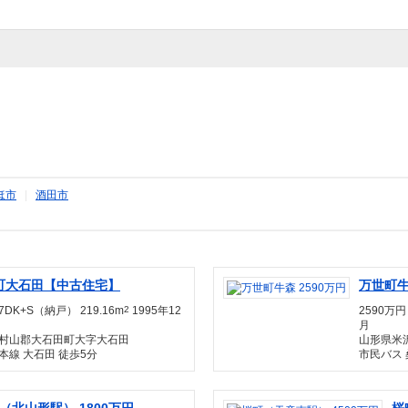
ほ市
|
酒田市
町大石田【中古住宅】
万世町牛
7DK+S（納戸） 219.16m
2
1995年12
2590万円 
月
村山郡大石田町大字大石田
山形県米
本線 大石田 徒歩5分
市民バス 