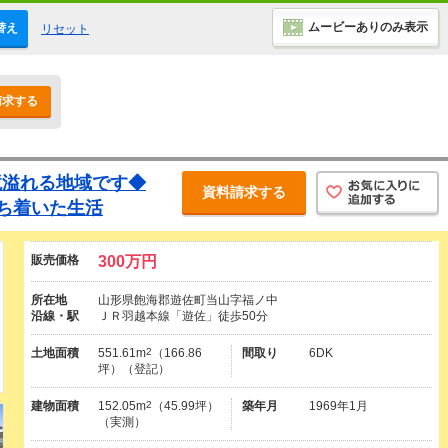
ムービーありのみ表示
替え
リセット
請求する
境溢れる地域です◆
資料請求する
ち着いた生活
販売価格
300万円
所在地
山形県飽海郡遊佐町当山字福ノ中
沿線・駅
ＪＲ羽越本線「遊佐」徒歩50分
土地面積
551.61m
2
（166.86
間取り
6DK
坪）（登記）
建物面積
152.05m
2
（45.99坪）
築年月
1969年1月
（実測）