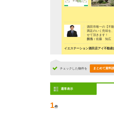
酒田市唯一の【不
満足のいく売却を
せて頂きます！
担当：
佐藤 知広
イエステーション酒田店アイ不動産(
まとめて資料
チェックした物件を
通常表示
1
件