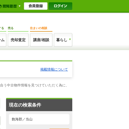
する
売る
住まいの相談
ーム
売却査定
講座/相談
暮らし
掲載情報について
に合う中古物件情報を見つけていただく為に、
現在の検索条件
飽海郡／当山