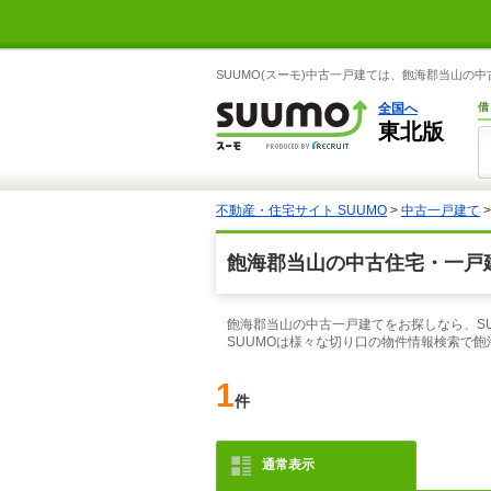
SUUMO(スーモ)中古一戸建ては、飽海郡当山の
全国へ
借
東北版
不動産・住宅サイト SUUMO
>
中古一戸建て
飽海郡当山の中古住宅・一戸
飽海郡当山の中古一戸建てをお探しなら、S
SUUMOは様々な切り口の物件情報検索で
1
件
通常表示