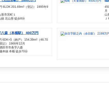
（北山形駅） 1800万円
桜
円 6LDK 201.69m
2
（登記） 1995年9
45
月
山形市宮町１
山
線 北山形 徒歩8分
Ｊ
八森（本楯駅） 400万円
円 6DK+S（納戸） 154.39m
2
（46.70
記） 1966年12月
酒田市市条字八森
越本線 本楯 徒歩70分