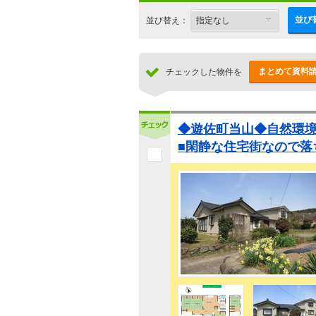
並び
並び替え：
まとめて資料
チェックした物件を
◆遊佐町当山◆自然環
■閑静な住宅街なので落