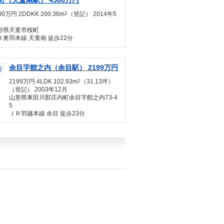
町（天童南駅） 4500万円
00万円 2DDKK 200.36m
2
（登記） 2014年5
形県天童市桜町
Ｒ奥羽本線 天童南 徒歩22分
余目字館之内（余目駅） 2199万円
2199万円 4LDK 102.93m
2
（31.13坪）
（登記） 2003年12月
山形県東田川郡庄内町余目字館之内73-4
5
ＪＲ羽越本線 余目 徒歩23分