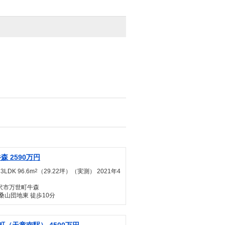
森 2590万円
3LDK 96.6m
2
（29.22坪）（実測） 2021年4
沢市万世町牛森
桑山団地東 徒歩10分