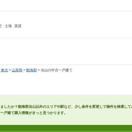
て
|
土地
|
賃貸
>
東北
>
山形県
>
飽海郡
> 当山の中古一戸建て
りましたか？飽海郡当山以外のエリアや駅など、少し条件を変更して物件を検索して
古一戸建て購入情報がきっと見つかります。