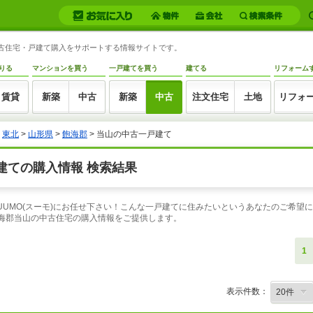
中古住宅・戸建て購入をサポートする情報サイトです。
りる
マンションを買う
一戸建てを買う
建てる
リフォーム
賃貸
新築
中古
新築
中古
注文住宅
土地
リフォ
>
東北
>
山形県
>
飽海郡
> 当山の中古一戸建て
建ての購入情報 検索結果
UUMO(スーモ)にお任せ下さい！こんな一戸建てに住みたいというあなたのご希望
飽海郡当山の中古住宅の購入情報をご提供します。
1
表示件数：