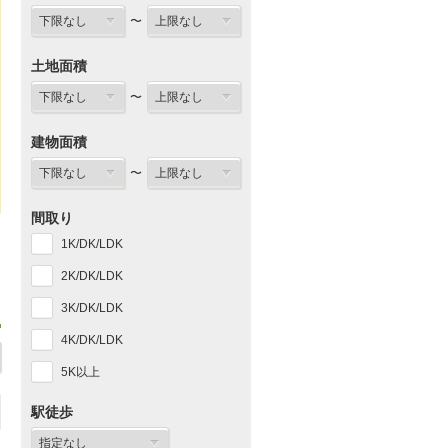
〜
土地面積
〜
建物面積
〜
間取り
1K/DK/LDK
2K/DK/LDK
3K/DK/LDK
4K/DK/LDK
5K以上
駅徒歩