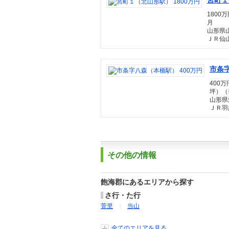
宮町１
1800万
月
山形県
ＪＲ仙山
市条字
400万
坪）（登
山形県
ＪＲ羽
その他の情報
飽海郡にあるエリアから探す
さ行・た行
菅里
当山
全てのエリアを見る