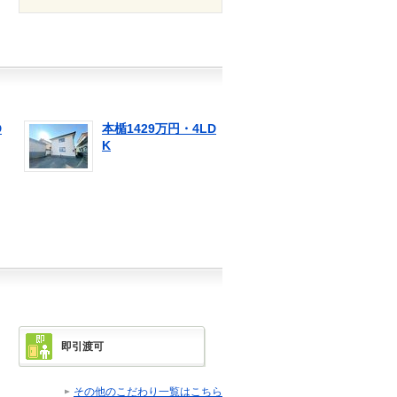
D
本楯1429万円・4LD
K
即引渡可
その他のこだわり一覧はこちら