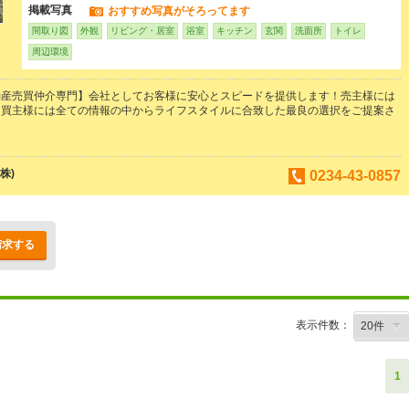
掲載写真
おすすめ写真がそろってます
間取り図
外観
リビング・居室
浴室
キッチン
玄関
洗面所
トイレ
周辺環境
動産売買仲介専門】会社としてお客様に安心とスピードを提供します！売主様には
、買主様には全ての情報の中からライフスタイルに合致した最良の選択をご提案さ
株)
0234-43-0857
請求する
表示件数：
1