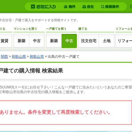
の中古住宅・戸建て購入をサポートする情報サイトです。
りる
マンションを買う
一戸建てを買う
建てる
リフォーム
賃貸
新築
中古
新築
中古
注文住宅
土地
リフォ
>
関西
>
和歌山県
>
和歌山市
> 出島の中古一戸建て
戸建ての購入情報 検索結果
SUUMO(スーモ)にお任せ下さい！こんな一戸建てに住みたいというあなたのご希
索で和歌山市出島の中古住宅の購入情報をご提供します。
ありません。条件を変更して再度検索してください。