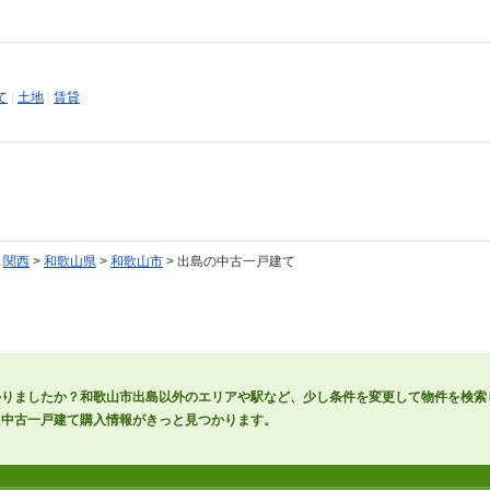
て
|
土地
|
賃貸
>
関西
>
和歌山県
>
和歌山市
> 出島の中古一戸建て
かりましたか？和歌山市出島以外のエリアや駅など、少し条件を変更して物件を検索
た中古一戸建て購入情報がきっと見つかります。