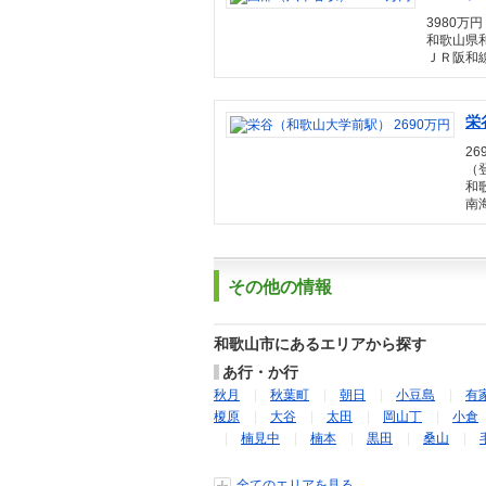
3980万円 
和歌山県
ＪＲ阪和線
栄
26
（登
和
南
その他の情報
和歌山市にあるエリアから探す
あ行・か行
秋月
秋葉町
朝日
小豆島
有
榎原
大谷
太田
岡山丁
小倉
楠見中
楠本
黒田
桑山
全てのエリアを見る