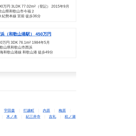
90万円 3LDK 77.02m
2
（登記） 2015年9月
歌山県和歌山市今福２
Ｒ紀勢本線 宮前 徒歩36分
浜（和歌山港駅） 450万円
50万円 3DK 76.1m
2
1984年5月
歌山県和歌山市西浜
海和歌山港線 和歌山港 徒歩49分
宇田森
打越町
内原
梅原
木ノ本
紀三井寺
吉礼
杭ノ瀬