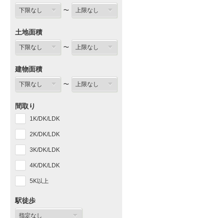
〜
土地面積
〜
建物面積
〜
間取り
1K/DK/LDK
2K/DK/LDK
3K/DK/LDK
4K/DK/LDK
5K以上
駅徒歩