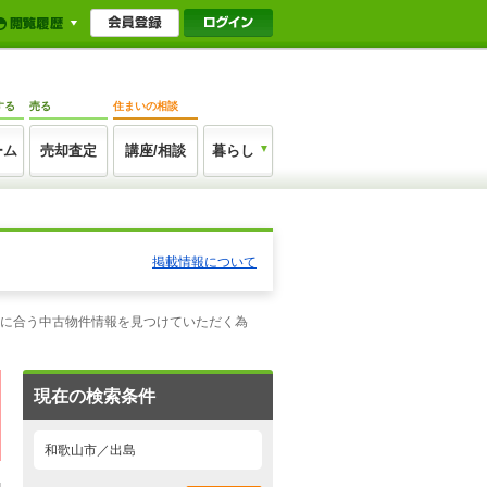
する
売る
住まいの相談
ーム
売却査定
講座/相談
暮らし
掲載情報について
望に合う中古物件情報を見つけていただく為
現在の検索条件
和歌山市／出島