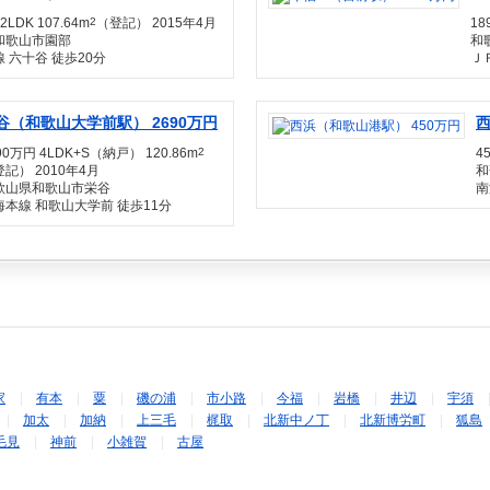
2LDK 107.64m
2
（登記） 2015年4月
18
和歌山市園部
和
 六十谷 徒歩20分
Ｊ
谷（和歌山大学前駅） 2690万円
西
90万円 4LDK+S（納戸） 120.86m
2
4
記） 2010年4月
和
歌山県和歌山市栄谷
南
海本線 和歌山大学前 徒歩11分
家
有本
粟
磯の浦
市小路
今福
岩橋
井辺
宇須
加太
加納
上三毛
梶取
北新中ノ丁
北新博労町
狐島
毛見
神前
小雑賀
古屋