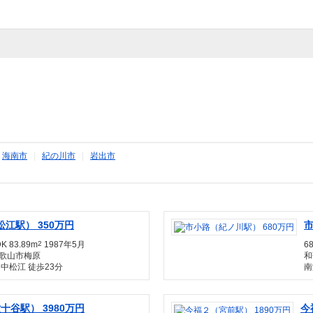
|
海南市
|
紀の川市
|
岩出市
江駅） 350万円
市
K 83.89m
2
1987年5月
6
歌山市梅原
和
中松江 徒歩23分
南
十谷駅） 3980万円
今