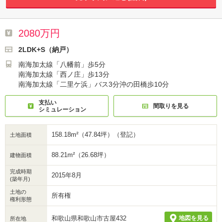
2080万円
2LDK+S（納戸）
南海加太線「八幡前」歩5分
南海加太線「西ノ庄」歩13分
南海加太線「二里ケ浜」バス3分沖の田橋歩10分
支払い
間取りを見る
シミュレーション
158.18m²（47.84坪）（登記）
土地面積
88.21m²（26.68坪）
建物面積
完成時期
2015年8月
(築年月)
土地の
所有権
権利形態
和歌山県和歌山市古屋432
地図を見る
所在地