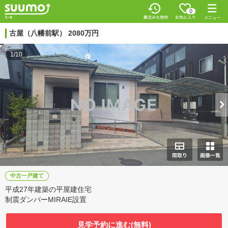
0
古屋（八幡前駅） 2080万円
1/10
中古一戸建て
平成27年建築の平屋建住宅
制震ダンパーMIRAIE設置
見学予約に進む(無料)