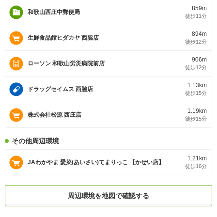
859m
和歌山西庄中郵便局
徒歩11分
894m
生鮮食品館ヒダカヤ 西脇店
徒歩12分
906m
ローソン 和歌山労災病院前店
徒歩12分
1.13km
ドラッグセイムス 西脇店
徒歩15分
1.19km
株式会社松源 西庄店
徒歩15分
その他周辺環境
1.21km
JAわかやま 愛菜(あいさい)てまりっこ 【かせい店】
徒歩16分
周辺環境を地図で確認する