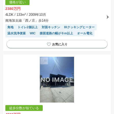
価格が近い
2380万円
4LDK
/ 133m²
/ 2009年10月
南海加太線「西ノ庄」歩14分
角地
トイレ2個以上
対面キッチン
IHクッキングヒーター
温水洗浄便座
WIC
接面道路の幅が６m以上
オール電化
平坦地
システムキッチン
徒歩分数が似ている