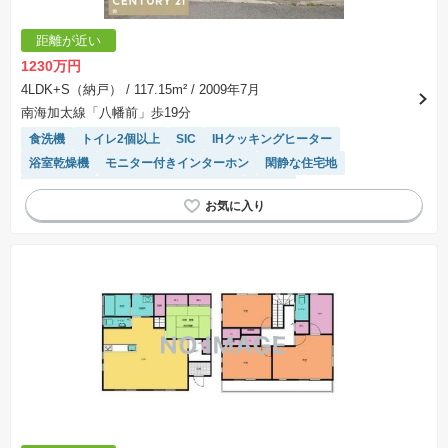
距離が近い
1230万円
4LDK+S（納戸）
/ 117.15m²
/ 2009年7月
南海加太線「八幡前」歩19分
食洗機
トイレ2個以上
SIC
IHクッキングヒーター
浴室乾燥機
モニター付きインターホン
閑静な住宅地
窓付き浴室
接面道路の幅が６m以上
平坦地