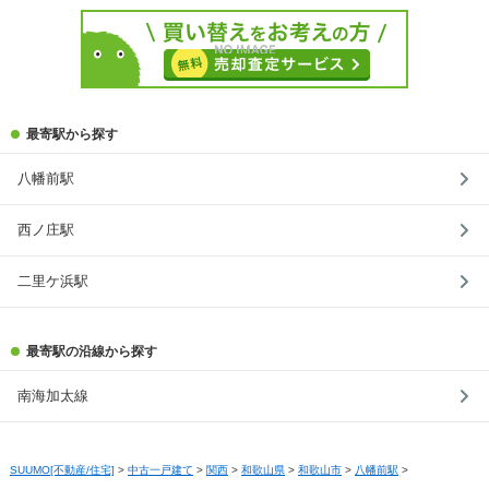
最寄駅から探す
八幡前駅
西ノ庄駅
二里ケ浜駅
最寄駅の沿線から探す
南海加太線
SUUMO[不動産/住宅]
>
中古一戸建て
>
関西
>
和歌山県
>
和歌山市
>
八幡前駅
>