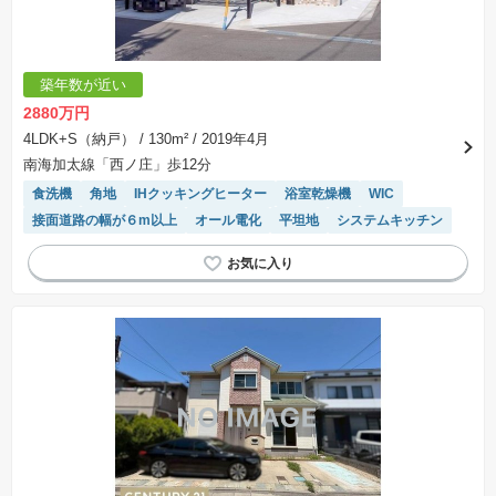
築年数が近い
2880万円
4LDK+S（納戸）
/ 130m²
/ 2019年4月
南海加太線「西ノ庄」歩12分
食洗機
角地
IHクッキングヒーター
浴室乾燥機
WIC
接面道路の幅が６m以上
オール電化
平坦地
システムキッチン