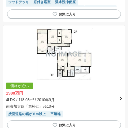
ウッドデッキ
窓付き浴室
温水洗浄便座
接面道路の幅が６m以上
オール電化
平坦地
システムキッチン
価格が近い
1980万円
4LDK
/ 118.03m²
/ 2010年9月
南海加太線「東松江」歩10分
接面道路の幅が６m以上
平坦地