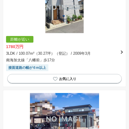
※建築条件付き土地とは、その土地に建築する建物の建築請負契約が、一定期間内に成立する
ことを条件として売買される土地のことをいいます。建築請負契約成立に向けて設計プランを
協議するため、土地購入者が自己の希望する建物の設計協議をするために必要な相当の期間の
交渉期間が設定され、その期間内で希望を満たすプランが実現できたかどうかにより結論を出
します。なお、この期間は概ね3ヶ月程度とされています。納得のいくプランが出来ず、建築請
負契約が成立しない場合、土地売買契約は白紙に戻り、土地契約にかかった代金（土地代金、
手付金など）は名目のいかんに関わらず、全て返却されます。
※課税対象物件の「価格」や「費用等」は消費税込みの「総額表示」で統一しています。
※「本体価格」とは、課税対象物件においては「消費税を除いた建物価格」と「土地価格」の
距離が近い
合計額を指します。
※課税対象物件は消費税込みの総額表示のため、不動産広告の販売価格には本体価格の金額は
1780万円
表示されておりません。
※取引にかかる費用：物件の契約手続き、決済、引き渡し時にかかる費用を表示しています。
3LDK
/ 100.07m²（30.27坪）（登記）
/ 2009年3月
不動産会社によって表記有無が異なるため、ご自身で十分な確認をしていただくようにお願い
南海加太線「八幡前」歩17分
いたします。
※掲載の省エネ性能ラベル内の物件・住棟・号室名称については最新のものに変更されている
接面道路の幅が６m以上
場合があります。