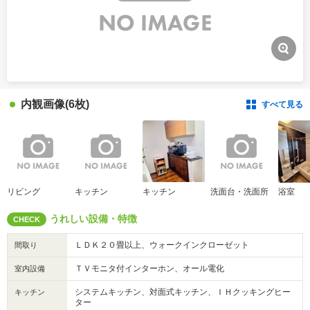
内観画像
(6枚)
すべて見る
リビング
キッチン
キッチン
洗面台・洗面所
浴室
うれしい設備・特徴
CHECK
ＬＤＫ２０畳以上、ウォークインクローゼット
間取り
ＴＶモニタ付インターホン、オール電化
室内設備
システムキッチン、対面式キッチン、ＩＨクッキングヒー
キッチン
ター