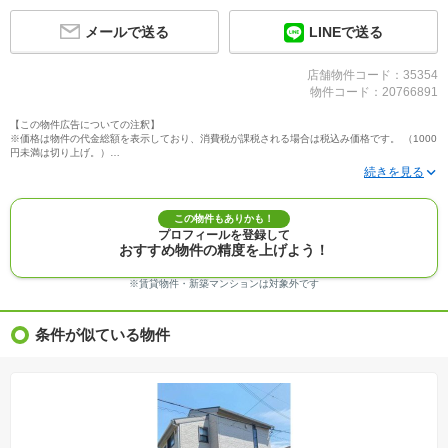
メールで送る
LINEで送る
店舗物件コード：35354
物件コード：20766891
【この物件広告についての注釈】
※価格は物件の代金総額を表示しており、消費税が課税される場合は税込み価格です。 （1000
円未満は切り上げ。）
※写真に写っている、またはパース（絵）や間取り図に描かれている家具や車などは、特にコ
メントがない場合、販売価格に含まれません。
※敷地権利が定期借地権のものは価格に権利金を含みます。
※建築条件付き土地価格には、建物価格は含まれません。
この物件もありかも！
※物件情報は、原則として情報提供日の２日前に最終確認した情報です。
プロフィールを登録して
※完成予想図はいずれも外構、植栽、外観等実際のものとは多少異なることがあります。
おすすめ物件の精度を上げよう！
※モデルルーム・モデルハウス・展示場・ショールームの画像の場合、今回販売の物件と異な
る場合があります。
※ＣＧ合成の画像の場合、実際とは多少異なる場合があります。
※賃貸物件・新築マンションは対象外です
※物件特徴：販売戸数が複数の物件は、全ての住戸に該当しない項目もあります。
※完成後１年以上を経過した未入居物件が掲載される場合があります。ご了承ください。
※新着：物件情報が「SUUMO」に掲載された日から１週間表示されます。
条件が似ている物件
※価格更新：物件価格が変更された日から１週間表示されます。
※販売予定物件はすべて、販売開始するまで契約または予約の申込みはできません。
※購入の前には物件内容や契約条件についてご自身で十分な確認をしていただくようにお願い
いたします。
※建築条件土地の情報内に掲載されている、建物プラン例は、土地購入者の設計プランの参考
の一例であって、プランの採用可否は任意です。
※土地（建築条件なし）で「建物プラン例」が表記してある時、そのプラン例は特定の建築請
負会社によるもので、当該建築請負会社以外で建てた場合、同様のものが同価格で建てられる
とは限りません。また建築請負会社を特定するものではありません。