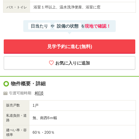
浴室１坪以上、温水洗浄便座、浴室に窓
バス・トイレ
日当たり
設備の状態
現地で確認！
や
を
見学予約に進む(無料)
物件概要・詳細
相談
引渡可能時期
販売戸数
1戸
私道負担・道
無、南西6ｍ幅
路
建ぺい率・容
60％・200％
積率