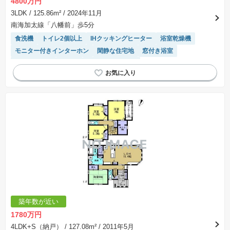
4800万円
3LDK
/ 125.86m²
/ 2024年11月
南海加太線「八幡前」歩5分
食洗機
トイレ2個以上
IHクッキングヒーター
浴室乾燥機
モニター付きインターホン
閑静な住宅地
窓付き浴室
温水洗浄便座
平坦地
システムキッチン
築年数が近い
1780万円
4LDK+S（納戸）
/ 127.08m²
/ 2011年5月