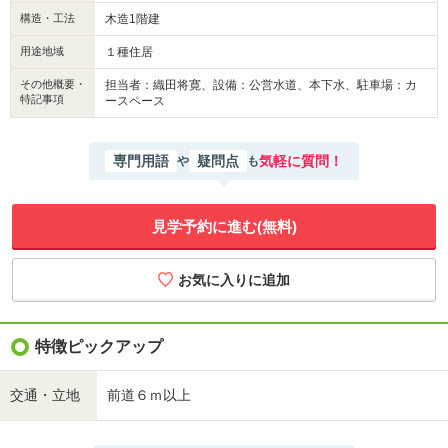
構造・工法
木造1階建
用途地域
１種住居
その他概要・
担当者：織田将寛、設備：公営水道、本下水、駐車場：カ
特記事項
ースペース
専門用語
疑問点
気軽に質問！
や
も
見学予約に進む(無料)
特徴ピックアップ
交通・立地
前道６ｍ以上