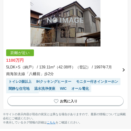
距離が近い
1100万円
5LDK+S（納戸）
/ 139.11m²（42.08坪）（登記）
/ 1997年7月
南海加太線「八幡前」歩2分
トイレ2個以上
IHクッキングヒーター
モニター付きインターホン
閑静な住宅地
温水洗浄便座
WIC
オール電化
システムキッチン
※サイトの表示内容が現在の状況とは異なる場合がありますので、最新の情報については掲載
会社にご確認ください。
※表示しているタグ情報の詳細は
こちら
をご確認ください。