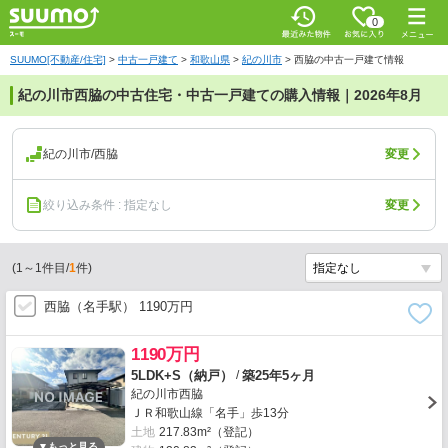
0
SUUMO[不動産/住宅]
>
中古一戸建て
>
和歌山県
>
紀の川市
>
西脇の中古一戸建て情報
紀の川市西脇の中古住宅・中古一戸建ての購入情報｜2026年8月
紀の川市/西脇
変更
絞り込み条件 : 指定なし
変更
(
1
～
1
件目/
1
件)
西脇（名手駅） 1190万円
1190万円
/
5LDK+S（納戸）
築25年5ヶ月
紀の川市西脇
ＪＲ和歌山線「名手」歩13分
土地
217.83m²（登記）