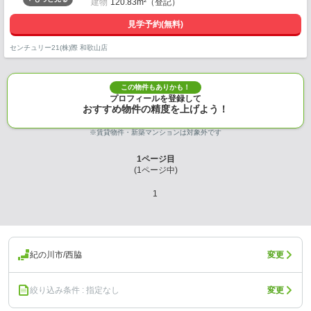
建物
120.83m²（登記）
見学予約(無料)
センチュリー21(株)際 和歌山店
この物件もありかも！
プロフィールを登録して
おすすめ物件の精度を上げよう！
※賃貸物件・新築マンションは対象外です
1
ページ目
(
1
ページ中)
1
紀の川市/西脇
変更
絞り込み条件 : 指定なし
変更