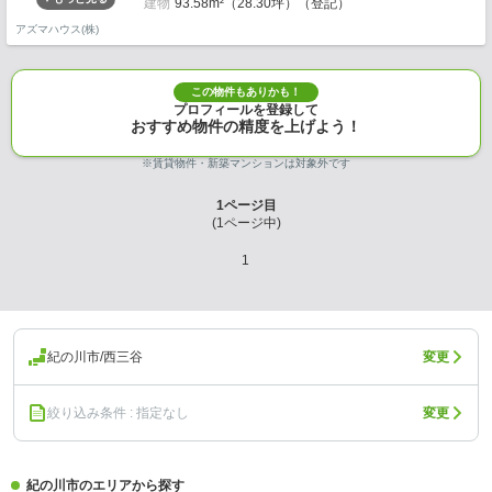
建物
93.58m²（28.30坪）（登記）
アズマハウス(株)
この物件もありかも！
プロフィールを登録して
おすすめ物件の精度を上げよう！
※賃貸物件・新築マンションは対象外です
1
ページ目
(
1
ページ中)
1
紀の川市/西三谷
変更
絞り込み条件 : 指定なし
変更
紀の川市のエリアから探す