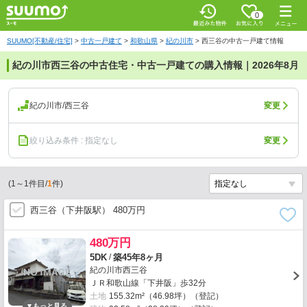
0
SUUMO[不動産/住宅]
>
中古一戸建て
>
和歌山県
>
紀の川市
>
西三谷の中古一戸建て情報
紀の川市西三谷の中古住宅・中古一戸建ての購入情報｜2026年8月
紀の川市/西三谷
変更
絞り込み条件 : 指定なし
変更
(
1
～
1
件目/
1
件)
西三谷（下井阪駅） 480万円
480万円
/
5DK
築45年8ヶ月
紀の川市西三谷
ＪＲ和歌山線「下井阪」歩32分
土地
155.32m²（46.98坪）（登記）