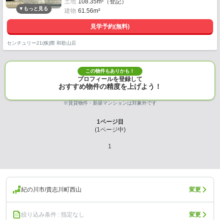
土地
108.35m²（登記）
建物
61.56m²
見学予約(無料)
センチュリー21(株)際 和歌山店
この物件もありかも！
プロフィールを登録して
おすすめ物件の精度を上げよう！
※賃貸物件・新築マンションは対象外です
1
ページ目
(
1
ページ中)
1
紀の川市/貴志川町西山
変更
絞り込み条件 : 指定なし
変更