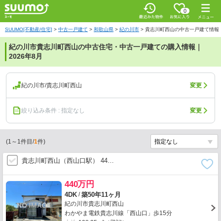
0
SUUMO[不動産/住宅]
>
中古一戸建て
>
和歌山県
>
紀の川市
>
貴志川町西山の中古一戸建て情報
紀の川市貴志川町西山の中古住宅・中古一戸建ての購入情報｜
2026年8月
紀の川市/貴志川町西山
変更
絞り込み条件 : 指定なし
変更
(
1
～
1
件目/
1
件)
貴志川町西山（西山口駅） 44…
440万円
/
4DK
築50年11ヶ月
紀の川市貴志川町西山
わかやま電鉄貴志川線「西山口」歩15分