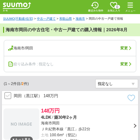
0
SUUMO[不動産/住宅]
>
中古一戸建て
>
和歌山県
>
海南市
>
岡田の中古一戸建て情報
海南市岡田の中古住宅・中古一戸建ての購入情報｜2026年8月
海南市/岡田
変更
絞り込み条件 : 指定なし
変更
(
1
～
2
件目/
2
件)
岡田（黒江駅） 148万円
148万円
/
4LDK
築30年2ヶ月
海南市岡田
ＪＲ紀勢本線「黒江」歩22分
土地
100.6m²（登記）