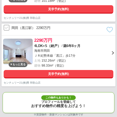
建物
101.18m²（登記）
見学予約(無料)
センチュリー21(株)際 和歌山店
岡田（黒江駅） 2290万円
2290万円
/
4LDK+S（納戸）
築6年8ヶ月
海南市岡田
ＪＲ紀勢本線「黒江」歩17分
土地
152.26m²（登記）
建物
98.33m²（登記）
見学予約(無料)
センチュリー21(株)際 和歌山店
この物件もありかも！
プロフィールを登録して
おすすめ物件の精度を上げよう！
※賃貸物件・新築マンションは対象外です