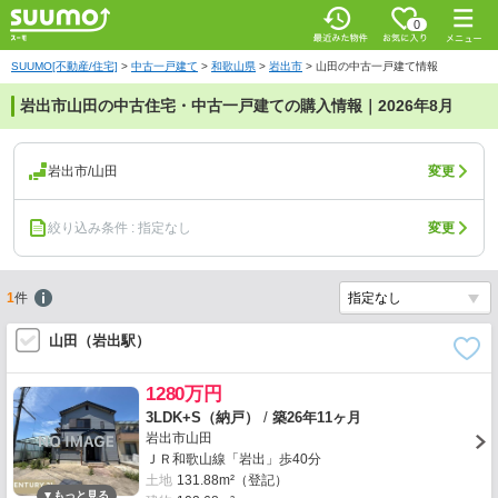
0
SUUMO[不動産/住宅]
>
中古一戸建て
>
和歌山県
>
岩出市
>
山田の中古一戸建て情報
岩出市山田の中古住宅・中古一戸建ての購入情報｜2026年8月
岩出市/山田
変更
絞り込み条件 : 指定なし
変更
1
件
山田（岩出駅）
1280万円
3LDK+S（納戸）
/
築26年11ヶ月
岩出市山田
ＪＲ和歌山線「岩出」歩40分
土地
131.88m²（登記）