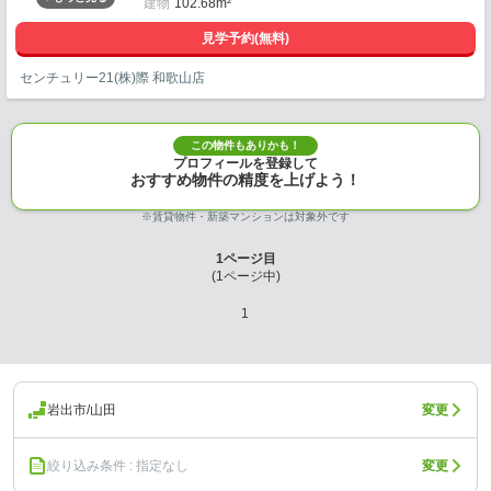
建物
102.68m²
見学予約(無料)
センチュリー21(株)際 和歌山店
この物件もありかも！
プロフィールを登録して
おすすめ物件の精度を上げよう！
※賃貸物件・新築マンションは対象外です
1
ページ目
(
1
ページ中)
1
岩出市/山田
変更
絞り込み条件 : 指定なし
変更