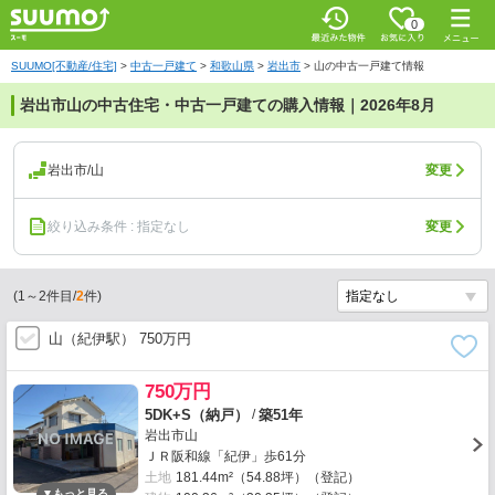
0
SUUMO[不動産/住宅]
>
中古一戸建て
>
和歌山県
>
岩出市
>
山の中古一戸建て情報
岩出市山の中古住宅・中古一戸建ての購入情報｜2026年8月
岩出市/山
変更
絞り込み条件 : 指定なし
変更
(
1
～
2
件目/
2
件)
山（紀伊駅） 750万円
750万円
/
5DK+S（納戸）
築51年
岩出市山
ＪＲ阪和線「紀伊」歩61分
土地
181.44m²（54.88坪）（登記）