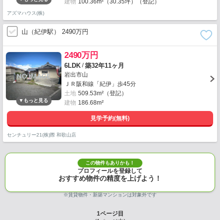
建物
100.36m²（30.35坪）（登記）
アズマハウス(株)
山（紀伊駅） 2490万円
2490万円
/
6LDK
築32年11ヶ月
岩出市山
ＪＲ阪和線「紀伊」歩45分
土地
509.53m²（登記）
建物
186.68m²
見学予約(無料)
センチュリー21(株)際 和歌山店
この物件もありかも！
プロフィールを登録して
おすすめ物件の精度を上げよう！
※賃貸物件・新築マンションは対象外です
1
ページ目