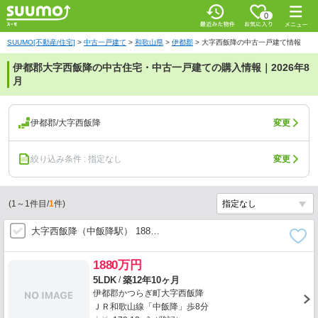
0
SUUMO[不動産/住宅]
>
中古一戸建て
>
和歌山県
>
伊都郡
>
大字西飯降の中古一戸建て情報
伊都郡大字西飯降の中古住宅・中古一戸建ての購入情報｜2026年8
月
伊都郡/大字西飯降
変更
絞り込み条件 : 指定なし
変更
(
1
～
1
件目/
1
件)
大字西飯降（中飯降駅） 188…
1880万円
/
5LDK
築12年10ヶ月
伊都郡かつらぎ町大字西飯降
ＪＲ和歌山線「中飯降」歩8分