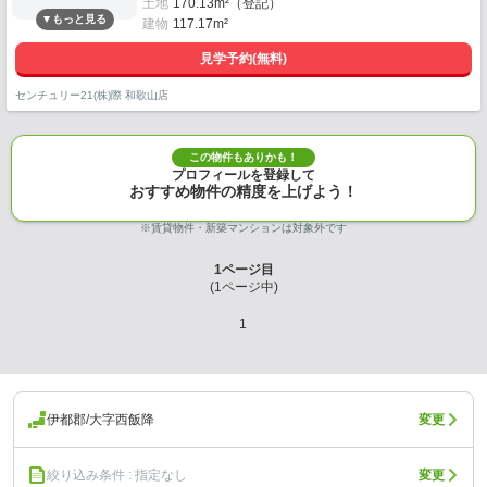
土地
170.13m²（登記）
建物
117.17m²
見学予約(無料)
センチュリー21(株)際 和歌山店
この物件もありかも！
プロフィールを登録して
おすすめ物件の精度を上げよう！
※賃貸物件・新築マンションは対象外です
1
ページ目
(
1
ページ中)
1
伊都郡/大字西飯降
変更
絞り込み条件 : 指定なし
変更