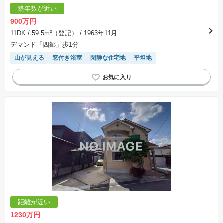
築年数が近い
900万円
11DK
/ 59.5m²（登記）
/ 1963年11月
デマンド「四郷」歩1分
山が見える
窓付き浴室
閑静な住宅地
平坦地
距離が近い
1230万円