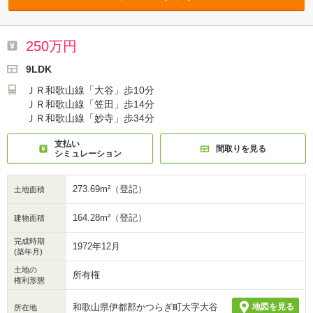
250万円
9LDK
ＪＲ和歌山線「大谷」歩10分
ＪＲ和歌山線「笠田」歩14分
ＪＲ和歌山線「妙寺」歩34分
支払い
間取りを見る
シミュレーション
273.69m²（登記）
土地面積
164.28m²（登記）
建物面積
完成時期
1972年12月
(築年月)
土地の
所有権
権利形態
和歌山県伊都郡かつらぎ町大字大谷
地図を見る
所在地