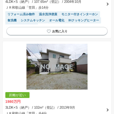
4LDK+S（納戸）
/ 107.65m²（登記）
/ 2004年10月
ＪＲ和歌山線「笠田」歩14分
リフォーム済み物件
温水洗浄便座
モニター付きインターホン
食洗機
システムキッチン
オール電化
IHクッキングヒーター
陽当り良好
平坦地
距離が近い
1980万円
3LDK+S（納戸）
/ 102m²（登記）
/ 2013年9月
ＪＲ和歌山線「笠田」歩4分