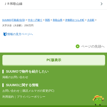
ＪＲ和歌山線
SUUMO[不動産/住宅]
>
中古一戸建て
>
関西
>
和歌山県
>
伊都郡かつらぎ町
>
大谷駅
>
大字大谷（大谷駅） 250万円
情報の見方ページへ
ページの先頭へ
PC版表示
SUUMOで物件を紹介したい
掲載のお問い合わせ
SUUMOに関する情報
お問い合わせ
｜
購読メルマガの変更(PC)
利用規約
｜
プライバシーポリシー