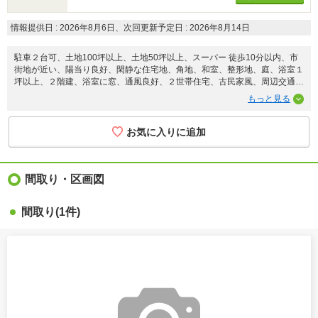
情報提供日 : 2026年8月6日、次回更新予定日 : 2026年8月14日
駐車２台可、土地100坪以上、土地50坪以上、スーパー 徒歩10分以内、市
街地が近い、陽当り良好、閑静な住宅地、角地、和室、整形地、庭、浴室１
坪以上、２階建、浴室に窓、通風良好、２世帯住宅、古民家風、周辺交通量
少なめ、隣家との間隔が大きい、整備された歩道
間取り・区画図
間取り
(1件)