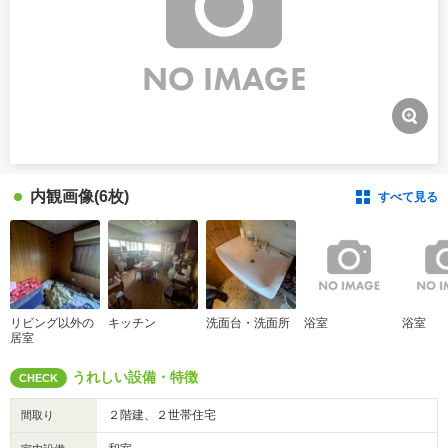
内観画像
(6枚)
すべて見る
リビング以外の
キッチン
洗面台・洗面所
浴室
浴室
居室
うれしい設備・特徴
CHECK
２階建、２世帯住宅
間取り