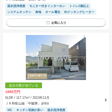
温水洗浄便座
モニター付きインターホン
トイレ2個以上
システムキッチン
角地
オール電化
IHクッキングヒーター
閑静な住宅地
陽当り良好
平坦地
徒歩分数が似ている
1880万円
5LDK
/ 117.17m²
/ 2013年11月
ＪＲ和歌山線「中飯降」歩8分
SIC
キッチン収納が多い
温水洗浄便座