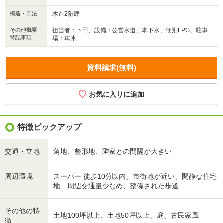
構造・工法
木造2階建
その他概要・
担当者：下田、設備：公営水道、本下水、個別LPG、駐車
特記事項
場：車庫
資料請求(無料)
特徴ピックアップ
交通・立地
角地、整形地、隣家との間隔が大きい
周辺環境
スーパー 徒歩10分以内、市街地が近い、閑静な住宅
地、周辺交通量少なめ、整備された歩道
その他の特
土地100坪以上、土地50坪以上、庭、古民家風
徴