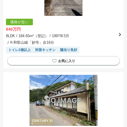
します。なお、この期間は概ね3ヶ月程度とされています。納得のいくプランが出来ず、建築請
負契約が成立しない場合、土地売買契約は白紙に戻り、土地契約にかかった代金（土地代金、
手付金など）は名目のいかんに関わらず、全て返却されます。
※課税対象物件の「価格」や「費用等」は消費税込みの「総額表示」で統一しています。
※「本体価格」とは、課税対象物件においては「消費税を除いた建物価格」と「土地価格」の
価格が近い
合計額を指します。
※課税対象物件は消費税込みの総額表示のため、不動産広告の販売価格には本体価格の金額は
840万円
表示されておりません。
※取引にかかる費用：物件の契約手続き、決済、引き渡し時にかかる費用を表示しています。
8LDK
/ 184.65m²（登記）
/ 1997年3月
不動産会社によって表記有無が異なるため、ご自身で十分な確認をしていただくようにお願い
ＪＲ和歌山線「妙寺」歩16分
いたします。
※掲載の省エネ性能ラベル内の物件・住棟・号室名称については最新のものに変更されている
トイレ2個以上
対面キッチン
陽当り良好
場合があります。