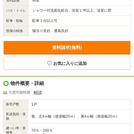
和室
室内設備
シャワー付洗面化粧台、浴室１坪以上、浴室に窓
バス・トイレ
駐車３台以上可
駐車・駐輪
陽当り良好、通風良好
部屋の特徴
資料請求(無料)
物件概要・詳細
相談
引渡可能時期
販売戸数
1戸
私道負担・道
無、北4ｍ幅（接道幅20ｍ）、東4ｍ幅（接道幅20ｍ）
路
建ぺい率・容
70％・200％
積率