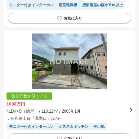
モニター付きインターホン
浴室乾燥機
接面道路の幅が６m以上
トイレ2個以上
対面キッチン
食洗機
システムキッチン
オール電化
IHクッキングヒーター
窓付き浴室
閑静な住宅地
平坦地
徒歩分数が似ている
1080万円
4LDK+S（納戸）
/ 110.12m²
/ 2005年1月
ＪＲ和歌山線「高野口」歩7分
モニター付きインターホン
システムキッチン
平坦地