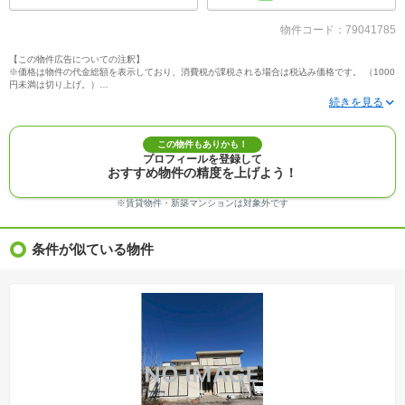
物件コード：79041785
【この物件広告についての注釈】
※価格は物件の代金総額を表示しており、消費税が課税される場合は税込み価格です。 （1000
円未満は切り上げ。）
※写真に写っている、またはパース（絵）や間取り図に描かれている家具や車などは、特にコ
メントがない場合、販売価格に含まれません。
※敷地権利が定期借地権のものは価格に権利金を含みます。
※建築条件付き土地価格には、建物価格は含まれません。
この物件もありかも！
※物件情報は、原則として情報提供日の２日前に最終確認した情報です。
プロフィールを登録して
※完成予想図はいずれも外構、植栽、外観等実際のものとは多少異なることがあります。
おすすめ物件の精度を上げよう！
※モデルルーム・モデルハウス・展示場・ショールームの画像の場合、今回販売の物件と異な
る場合があります。
※ＣＧ合成の画像の場合、実際とは多少異なる場合があります。
※賃貸物件・新築マンションは対象外です
※物件特徴：販売戸数が複数の物件は、全ての住戸に該当しない項目もあります。
※完成後１年以上を経過した未入居物件が掲載される場合があります。ご了承ください。
※新着：物件情報が「SUUMO」に掲載された日から１週間表示されます。
条件が似ている物件
※価格更新：物件価格が変更された日から１週間表示されます。
※販売予定物件はすべて、販売開始するまで契約または予約の申込みはできません。
※購入の前には物件内容や契約条件についてご自身で十分な確認をしていただくようにお願い
いたします。
※建築条件土地の情報内に掲載されている、建物プラン例は、土地購入者の設計プランの参考
の一例であって、プランの採用可否は任意です。
※土地（建築条件なし）で「建物プラン例」が表記してある時、そのプラン例は特定の建築請
負会社によるもので、当該建築請負会社以外で建てた場合、同様のものが同価格で建てられる
とは限りません。また建築請負会社を特定するものではありません。
※建築条件付き土地とは、その土地に建築する建物の建築請負契約が、一定期間内に成立する
ことを条件として売買される土地のことをいいます。建築請負契約成立に向けて設計プランを
協議するため、土地購入者が自己の希望する建物の設計協議をするために必要な相当の期間の
交渉期間が設定され、その期間内で希望を満たすプランが実現できたかどうかにより結論を出